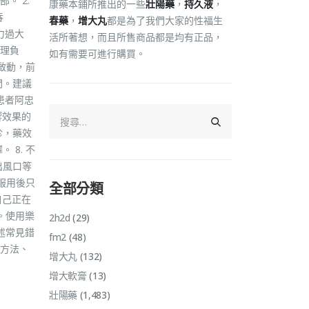
。 2.
康藥本鋪所推出的一些
壯陽藥
，
持久液
，
吞
春藥
，
增大丸
都是為了我們大家的性福生
力過大
活所著想，而且所售商品都是均有正品，
理負
如有需要可進行購買。
啟動，前
間。建議
患者阿忠
響效果的
診，藥效
8. 不
出風口等
服用後只
全部分類
自己正在
。使用樂
2h2d
(29)
述常見錯
fm2
(48)
方法、
增大丸
(132)
增大軟膏
(13)
壯陽藥
(1,483)