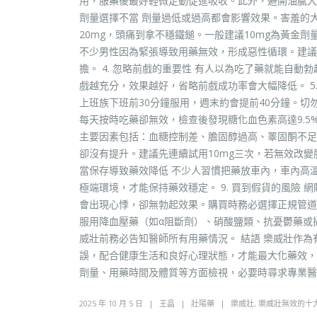
用，服藥後最好輕微走動促進吸收。此外，避開油膩大
劑量選擇不當 劑量過低或過高都會影響效果。害羞的
20mg，頭痛到拿不穩鐵鎚。一般建議10mg為黃金劑量
不少男性因為緊張導致用藥無效，形成惡性循環。建議
擔。 4. 忽略前戲的重要性 有人以為吃了藥就能自
戲越充分，效果越好，省略前戲成功率會大幅降低。 5.
上班族下班前30分鐘服用，週末約會提前40分鐘。切勿
每天按時吃藥卻無效，檢查後發現糖化血色素高達9.
主要因素包括：血糖控制差、膽固醇過高、睪固酮不足。
卻沒有提升。建議先連續試用10mg三次，若無效改變服
當保存導致藥效降低 不少人習慣把藥放車內，車內高
極端環境，才能保持藥效穩定。 9. 買到假貨的風險
會出現心悸，卻無勃起效果。購買時務必選擇正規管道，
服用降血壓藥（如α阻斷劑）、硝酸鹽類、抗憂鬱藥或
威壯前務必告知醫師所有用藥情況。 結語 樂威壯作
誤，配合健康生活和良好心理狀態，才能最大化藥效，
劑量、用藥時間及體質等方面檢視，必要時尋求專業
2025 年 10 月 5 日
王晶
壯陽藥
樂威壯
,
樂威壯無效的十