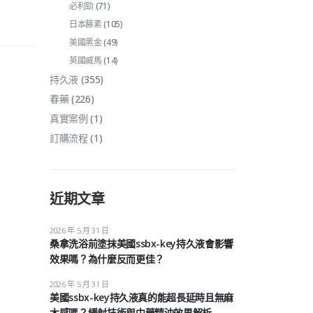
必利勁
(71)
日本藤素
(105)
美國黑金
(49)
英國威馬
(14)
持久液
(355)
春藥
(226)
真實案例
(1)
訂購流程
(1)
近期文章
2026 年 5 月 31 日
桑拿洗浴前塗抹美國ssbx-key持久液會影響
效果嗎？為什麼反而更佳？
2026 年 5 月 31 日
美國ssbx-key持久液真的能超長延時且無麻
木感嗎？緩射技術與中藥精油效果解析