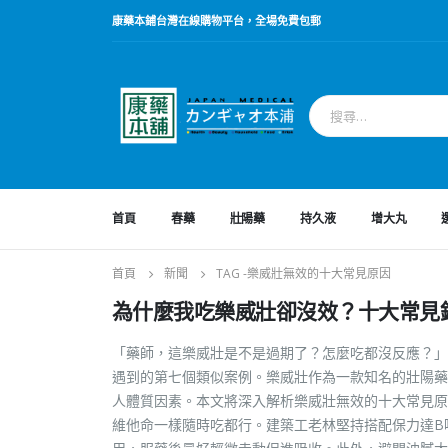
康藥本鋪台灣在線購物平台，全場免費包郵
首頁
春藥
壯陽藥
持久液
增大丸
首頁
新聞
TAG -
樂威壯無效的十大常見原因
為什麼我吃樂威壯卻沒效？十大常見
「藥師，這樂威壯是不是過期了？怎麼吃都沒反應？」
遇到的第七個類似案例。樂威壯作為一款知名的壯陽藥
人體質因素。本文將深入解析樂威壯無效的十大常見原因
維他命一樣隨時吃都行。建築工老林堅持搭配保力達B