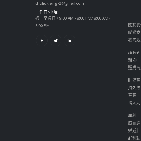
chuliuxiang72@gmail.com
工作日/小時:
週一至週日 / 9:00 AM - 8:00 PM/ 8:00 AM -
關於我
8:00 PM
聯繫我
我的賬
超商查
新聞BL
選購商
壯陽藥
持久液
春藥
增大丸
犀利士
威而鋼
樂威壯
必利勁