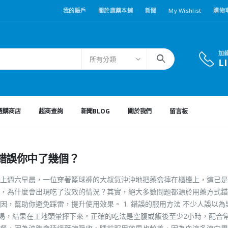
我的賬戶
關於康藥本鋪
新聞
My Wishlist
購物
加
所有分類
L
選購商店
超商查詢
新聞BLOG
關於我們
留言板
錯誤你中了幾個？
上週六早晨，一位穿著籃球褲的大叔氣沖沖地把藥盒摔在櫃檯上，這已是
，為什麼會出現吃了沒效的情況？其實，絕大多數問題都源於用藥方式錯
，幫助你避免踩雷，提升使用效果。 1. 錯誤的服用方法 不少人誤以為
喝，結果在工地頭暈摔下來。正確的吃法是空腹或飯後至少2小時，配合