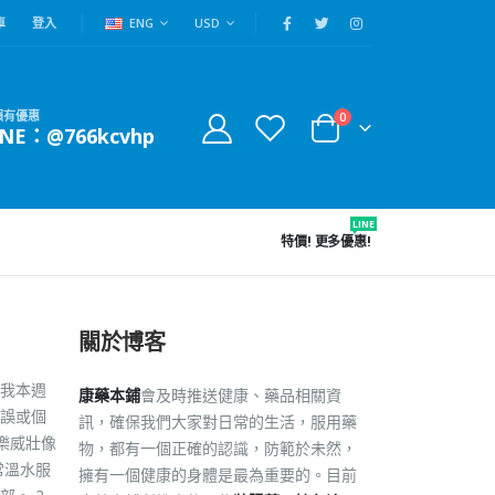
車
登入
ENG
USD
賴有優惠
0
INE：@766kcvhp
LINE
特價!
更多優惠!
關於博客
我本週
康藥本鋪
會及時推送健康、藥品相關資
誤或個
訊，確保我們大家對日常的生活，服用藥
樂威壯像
物，都有一個正確的認識，防範於未然，
常溫水服
擁有一個健康的身體是最為重要的。目前