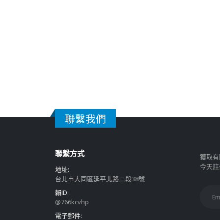
聯繫我們
聯繫方式
獲取有
今天註
地址:
台北市大同區延平北路二段38號
賴ID:
@766kcvhp
電子郵件: