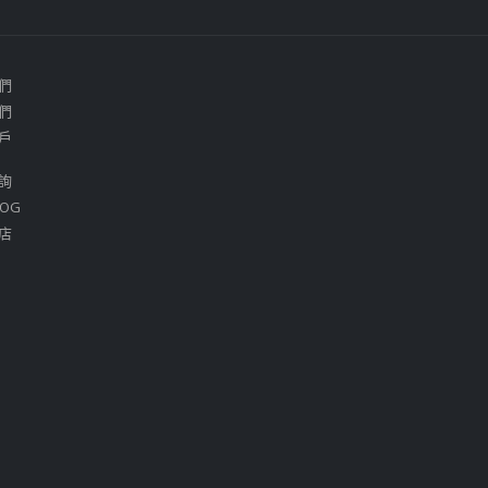
們
們
戶
詢
OG
店