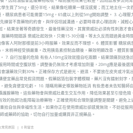
餐，因為油脂會延緩藥物吸收。睡前服用效果也較差，因為血液多流向胃部
大學生買了5mg，還分半吃，結果像吃糖果一樣沒感覺；而工地主任一次
，糖尿病患者可能需要15mg，65歲以上則從5mg開始調整。 3. 心理壓
先練習不靠藥物的約會，與伴侶坦誠溝通，必要時尋求心理諮詢，減輕心
動勃起，結果坐著等奇蹟發生，最後怪藥沒效。其實樂威壯必須有性刺激才會
 服藥時間錯誤 樂威壯起效快，只需15-30分鐘。等太久反而錯過黃金時
像客人阿財那樣提前3小時服藥，效果反而不理想。 6. 體質影響 糖尿病
5%，末梢神經受損嚴重。改用胰島素控制血糖後，藥效明顯改善。體質影
 7. 自行加量的危險 有些人10mg沒效就擅自吃兩顆，結果頭痛到送急
用時間或空腹狀態，調整後仍無效才考慮增加劑量，20mg應是最後選擇。 
溫會讓藥效只剩30%。正確保存方式是避光、避濕，不要放在皮夾或冷氣
 網購便宜藥品常見假貨問題。假藥鋁箔包裝字體模糊，藥片沒有鐳射刻字，
避免貪便宜吃虧。 10. 隱瞞用藥史導致藥物抵消 有些患者未告知醫師
攝護腺藥物，這些藥物會與樂威壯產生交互作用，降低效果甚至引發危險
為有效的勃起功能障礙治療藥物，正確使用和合理劑量調整是關鍵。避免上
重拾自信與幸福性生活。如果你正在使用樂威壯卻感覺無效，不妨從服用
醫師或藥師的協助，切勿自行加量或購買非正規藥品。
大常見原因
0 則留言