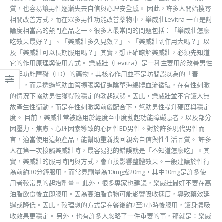
質，也容易讓男性逐漸失去自信與心理安全感。 因此，許多人開始搜尋
相關改善方式，而在眾多男性功能改善藥物中，樂威壯Levitra 一直是討
論度相當高的熱門產品之一。很多人最常問的問題包括：「樂威壯怎麼
吃效果最好？」、「樂威壯多久見效？」、「樂威壯副作用大嗎？」以
及「樂威壯可以長期服用嗎？」其實，想正確瞭解樂威壯，必須先知道
它的作用原理與使用方式。 樂威壯（Levitra）是一種主要用於改善男性
勃起功能障礙（ED）的藥物，其核心作用並不是坊間誤以為的「春
藥」，而是透過幫助血管擴張與促進陰莖海綿體血流循環，在有性刺激
的情況下協助男性獲得較穩定的勃起狀態。因此，樂威壯並不會讓人無
故產生性衝動，而是在性刺激與前戲配合下，幫助男性提升硬度與穩定
度。 目前，樂威壯常被應用於輕度至中度勃起功能障礙患者，以及部分
因壓力、焦慮、心理因素導致的心因性ED男性。對於許多現代男性而
言，適當使用這類產品，能幫助重新找回親密自信與性生活品質。 許多
人在第一次接觸樂威壯時，最容易犯的錯誤就是「不知道怎麼吃」。其
實，樂威壯的服用時間與方式，會直接影響整體效果。一般建議於性行
為前約30分鐘服用，而常見劑量為10mg或20mg，其中10mg是許多使
用者較常見的起始劑量。 此外，很多專家也建議，樂威壯最好不要在高
油脂飲食後立即服用。因為高油脂食物可能影響吸收速度，導致藥效延
遲或降低。因此，較理想的方式是在餐後約2至3小時後服用，讓身體吸
收效果更穩定。 另外，也有許多人忽略了一件重要的事，那就是：樂威