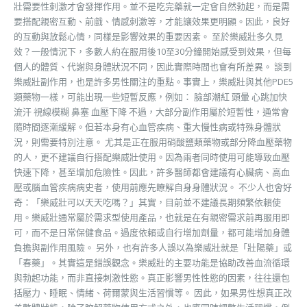
壯需要性刺激才會發揮作用。並不是吃完藥就一定會自然勃起，而是需
要搭配親密互動、前戲、情感刺激等，才能讓效果更明顯。因此，良好
的互動與放鬆心情，同樣是影響效果的重要因素。 至於樂威壯多久見
效？一般情況下，多數人約在服用後10至30分鐘開始感受到效果，但每
個人的體質、代謝與身體狀況不同，因此實際時間也會有所差異。 談到
樂威壯副作用，也是許多男性關注的重點。事實上，樂威壯與其他PDE5
類藥物一樣，可能出現一些短暫反應，例如： 臉部潮紅 頭暈 心跳加快
流汗 視線模糊 鼻塞 血壓下降 不過，大部分副作用屬於短暫性，通常會
隨時間逐漸緩解。但若本身有心血管疾病、重大慢性病或特殊身體狀
況，則需要特別注意。 尤其是正在服用硝酸鹽類藥物或部分降血壓藥物
的人，更不建議自行搭配樂威壯使用。因為兩者同時使用可能導致血壓
快速下降，甚至增加危險性。因此，許多醫師都會建議有心臟病、高血
壓或腦血管疾病病史者，使用前應先瞭解自身身體狀況。 不少人也會好
奇：「樂威壯可以天天吃嗎？」其實，目前並不建議長期頻繁依賴使
用。樂威壯通常屬於需求型使用產品，也就是在有親密需求前再服用即
可，而不是日常保健食品。過度依賴或自行增加劑量，都可能增加身體
負擔與副作用風險。 另外，也有許多人誤以為樂威壯就是「壯陽藥」或
「春藥」。其實這是錯誤觀念。樂威壯的主要功能是協助改善血流循環
與勃起功能，而非直接刺激性慾。真正影響男性性慾的因素，往往還包
括壓力、睡眠、情緒、荷爾蒙與生活習慣等。 因此，如果男性想真正改