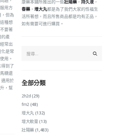
問題，
康藥本鋪所推出的一些
壯陽藥
，
持久液
，
服用方
春藥
，
增大丸
都是為了我們大家的性福生
用，但為
活所著想，而且所售商品都是均有正品，
這種想
如有需要可進行購買。
不要著
層的產
經常出
退化是常
使用。
性得到了
馬糖還
，適用於
全部分類
升，幫
2h2d
(29)
fm2
(48)
增大丸
(132)
增大軟膏
(13)
壯陽藥
(1,483)