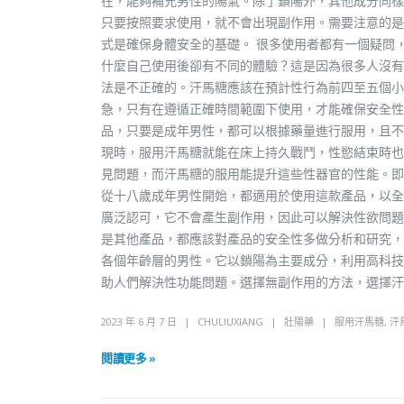
在，能夠補充男性的陽氣。除了鎖陽外，其他成分同樣
只要按照要求使用，就不會出現副作用。需要注意的是
式是確保身體安全的基礎。 很多使用者都有一個疑問
什麼自己使用後卻有不同的體驗？這是因為很多人沒有
法是不正確的。汗馬糖應該在預計性行為前四至五個小
急，只有在遵循正確時間範圍下使用，才能確保安全性
品，只要是成年男性，都可以根據藥量進行服用，且不
現時，服用汗馬糖就能在床上持久戰鬥，性慾結束時也
見問題，而汗馬糖的服用能提升這些性器官的性能。即
從十八歲成年男性開始，都適用於使用這款產品，以全
廣泛認可，它不會產生副作用，因此可以解決性欲問題
是其他產品，都應該對產品的安全性多做分析和研究，
各個年齡層的男性。它以鎖陽為主要成分，利用高科技
助人們解決性功能問題。選擇無副作用的方法，選擇汗
2023 年 6 月 7 日
CHULIUXIANG
壯陽藥
服用汗馬糖
,
汗
閱讀更多 »