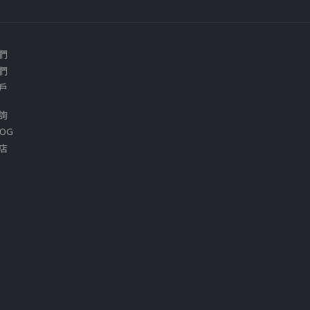
們
們
戶
詢
OG
店