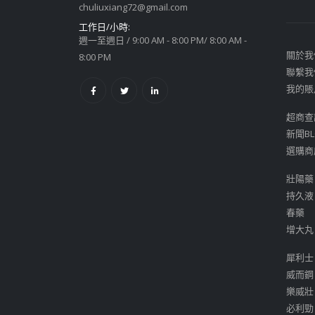
chuliuxiang72@gmail.com
工作日/小時:
週一至週日 / 9:00 AM - 8:00 PM/ 8:00 AM -
關於我
8:00 PM
聯繫我
我的賬
超商查
新聞BL
選購商
壯陽藥
持久液
春藥
增大丸
犀利士
威而鋼
樂威壯
必利勁