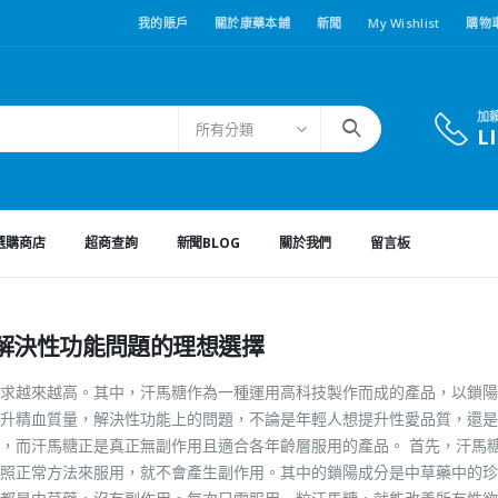
我的賬戶
關於康藥本鋪
新聞
My Wishlist
購物
加
所有分類
L
選購商店
超商查詢
新聞BLOG
關於我們
留言板
解決性功能問題的理想選擇
求越來越高。其中，汗馬糖作為一種運用高科技製作而成的產品，以鎖陽
升精血質量，解決性功能上的問題，不論是年輕人想提升性愛品質，還是
，而汗馬糖正是真正無副作用且適合各年齡層服用的產品。 首先，汗馬
照正常方法來服用，就不會產生副作用。其中的鎖陽成分是中草藥中的珍