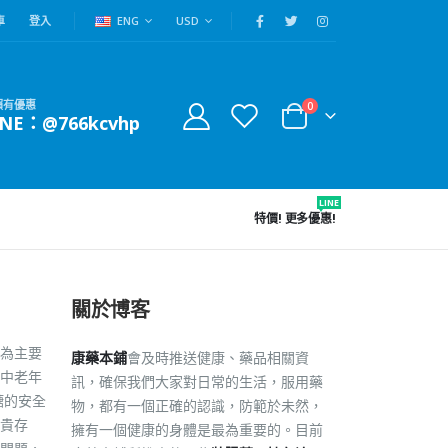
車
登入
ENG
USD
賴有優惠
0
INE：@766kcvhp
LINE
特價!
更多優惠!
關於博客
為主要
康藥本鋪
會及時推送健康、藥品相關資
中老年
訊，確保我們大家對日常的生活，服用藥
糖的安全
物，都有一個正確的認識，防範於未然，
貴存
擁有一個健康的身體是最為重要的。目前