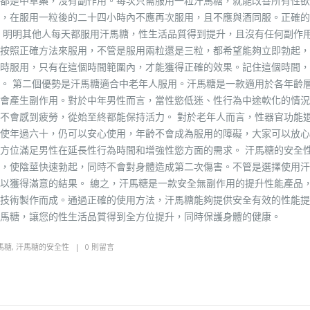
都是中草藥，沒有副作用。每次只需服用一粒汗馬糖，就能改善所有性欲
，在服用一粒後的二十四小時內不應再次服用，且不應與酒同服。正確的
，明明其他人每天都服用汗馬糖，性生活品質得到提升，且沒有任何副作
按照正確方法來服用，不管是服用兩粒還是三粒，都希望能夠立即勃起，
時服用，只有在這個時間範圍內，才能獲得正確的效果。記住這個時間，
。 第二個優勢是汗馬糖適合中老年人服用。汗馬糖是一款適用於各年齡
會產生副作用。對於中年男性而言，當性慾低迷、性行為中途軟化的情況
不會感到疲勞，從始至終都能保持活力。 對於老年人而言，性器官功能
使年過六十，仍可以安心使用，年齡不會成為服用的障礙，大家可以放心
方位滿足男性在延長性行為時間和增強性慾方面的需求。 汗馬糖的安全
，使陰莖快速勃起，同時不會對身體造成第二次傷害。不管是選擇使用汗
以獲得滿意的結果。 總之，汗馬糖是一款安全無副作用的提升性能產品
技術製作而成。通過正確的使用方法，汗馬糖能夠提供安全有效的性能提
馬糖，讓您的性生活品質得到全方位提升，同時保護身體的健康。
馬糖
,
汗馬糖的安全性
0 則留言