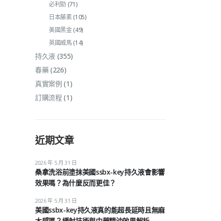
必利勁
(71)
日本藤素
(105)
美國黑金
(49)
英國威馬
(14)
持久液
(355)
春藥
(226)
真實案例
(1)
訂購流程
(1)
近期文章
2026 年 5 月 31 日
桑拿洗浴前塗抹美國ssbx-key持久液會影響
效果嗎？為什麼反而更佳？
2026 年 5 月 31 日
美國ssbx-key持久液真的能超長延時且無麻
木感嗎？緩射技術與中藥精油效果解析