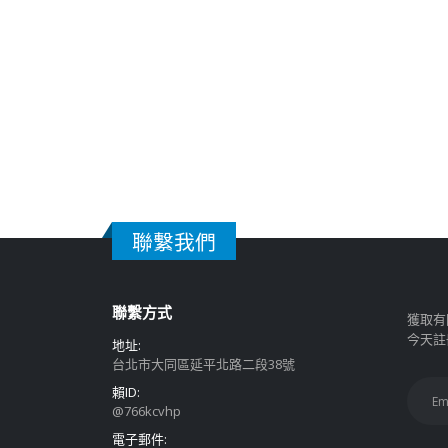
聯繫我們
聯繫方式
獲取有
今天註
地址:
台北市大同區延平北路二段38號
賴ID:
@766kcvhp
電子郵件: