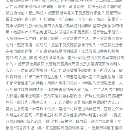
般藥效時間在4小時。威而鋼就是通過抑制講解cGMP的5型磷酸二酯酶
活性而增加細胞內cGMP濃度，導致平滑肌鬆弛，使得已經海綿體內動
脈血流增加，產生勃起。 威而鋼最常見的不良反應有哪些？ 這類藥物
最常見的不良反應，包括頭痛、面部潮紅、消化不良、嘔心、眩暈等。
有專家解釋到會出現這樣的情況是因為藥物對周圍血管有輕度擴張的作
用，敏感的病人可能會出現上述所描述的不良反應，但是發生率很低，
大多數是一次性的，短暫且輕微，不會影響性生活，更不會影響心血管
功能，堅持服用一段時間，這些不良反應都會自行消失，但是個別患者
在服用威而鋼後，可能會發生視覺辨別障礙，無法分辨出藍色和綠色，
有5%的人服用後會出現要腰酸背痛，當然出現這些情況的幾率都是非常
小的。 威而鋼使用講究 其實我們服用威而鋼也是需要講究天時地利人
和的，不然是會影響藥效，還可能會導致嚴重的副作用。所謂天時，即
性愛時機，如果白天工作壓力很大，或者是剛剛出差回來過度疲勞，都
不是享受性愛的好時機。用藥也可能不見效，地利指的是環境因素，人
和則是性愛雙方的狀態，比如夫妻感情是否融洽等。 性生活對男性的精
力和體力要求比較高，因為可能加重心臟負擔，所以在使用威而鋼類藥
物前，應該先向醫生咨詢，自己的心髒是否能夠承擔性愛的體力支出，
需要注意的是，若有以下情況，是絕不可以吃這類藥物的，在最近90天
內發生心肌梗死、不穩定型心絞痛或在性愛過程中發生心絞痛、2級或
超過2級的心級的心衰，難治性心律失常、低血壓、難治性高血壓、在
最近6個月發生過中風、正在服用治療前列腺增生。 這類藥物還不能和