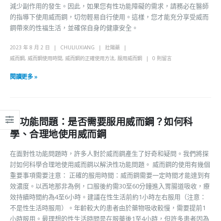
減少副作用的發生。因此，如果您有性功能障礙的需求，請務必在醫師
的指導下使用威而鋼，切勿輕易自行使用。這樣，您才能充分享受威而
鋼帶來的性福生活，並確保自身的健康安全。
2023 年 8 月 2 日
CHULIUXIANG
壯陽藥
威而鋼
,
威而鋼使用時間
,
威而鋼的正確使用方法
,
服用威而鋼
0 則留言
閱讀更多 »
性功能問題：是否需要服用威而鋼？如何科
學、合理地使用威而鋼
在面對性功能問題時，許多人對於威而鋼產生了好奇和疑問。我們將探
討如何科學合理地使用威而鋼以解決性功能問題。 威而鋼的使用有幾個
重要事項需要注意： 正確的服用時間：威而鋼需要一定時間才能達到有
效濃度。以西地那非為例，口服後約需30至60分鐘進入胃腸道吸收，療
效持續時間約為4至6小時。建議在性生活前約1小時左右服用（注意：
不是性生活時服用）。年齡較大的患者由於藥物吸收較慢，需要提前1
小時服用。最理想的性生活時間是在服藥後1至4小時，但許多患者因為