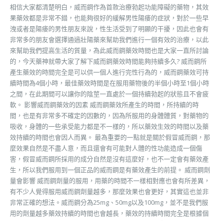
相信大家都清楚明白，威而鋼作為首款治療勃起功能障礙的藥物，其效
果藥效都是非常不錯，也能夠很好的緩解男性陽痿的症狀，對於一些早
洩或者是陽痿的男性朋友來說，性生活受到了明顯的干擾，因此也會有
非常多的朋友會選擇通過壯陽藥來幫助我們進行一個有效的治療，以此
來幫助我們提高生活的質量，為此威而鋼藥效時間也是大家一直所討論
的，今天藥神就帶大家了解下威而鋼藥效時間能夠持續多久? 威而鋼所
產生藥效的時間完全是可以供一個人進行完性行為的，威而鋼藥效可持
續時間為4個小時，最佳藥效時間是在服用藥物後的半個小時至1個小時
之間，在此期間可以讓你的陰莖一直處於一個持續勃起的狀態且不會疲
軟。 影響威而鋼藥效的因素 威而鋼藥效所產生的時間，所持續的時
間，也是有非常多不確定的因數的，因為所服用的身體體質，對藥物的
吸收，身體的一些承受能力都是不一樣的，所以藥效生效的時間以及藥
效持續的時間也會因人而異。 最為重要的一點就是關於假冒威而鋼，那
麼效果自然是不盡人意，而且還會有可能對人體的性功能造成一個傷
害，假冒威而鋼所採用的成分自然是沒有這麼好，也不一定會有藥效產
生，所以我們服用到一個正品的威而鋼是有藥效產生的前提。 威而鋼劑
量會影響 威而鋼劑量的服用，用藥的時間不一樣相對應也會有所差異，
有不少人覺得服用威而鋼劑量越多，那麼效果也會更好，其實這也並非
非常正確的想法。威而鋼分為25mg、50mg以及100mg，並不是我們服
用的劑量越多藥效持續的時間也會越長，藥效的持續時間完全是根據個