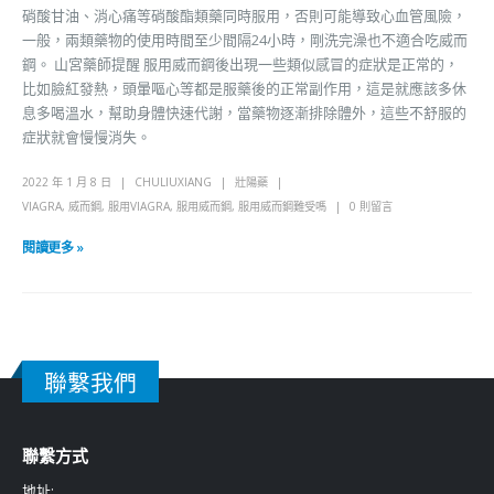
硝酸甘油、消心痛等硝酸酯類藥同時服用，否則可能導致心血管風險，
一般，兩類藥物的使用時間至少間隔24小時，剛洗完澡也不適合吃威而
鋼。 山宮藥師提醒 服用威而鋼後出現一些類似感冒的症狀是正常的，
比如臉紅發熱，頭暈嘔心等都是服藥後的正常副作用，這是就應該多休
息多喝溫水，幫助身體快速代謝，當藥物逐漸排除體外，這些不舒服的
症狀就會慢慢消失。
2022 年 1 月 8 日
CHULIUXIANG
壯陽藥
VIAGRA
,
威而鋼
,
服用VIAGRA
,
服用威而鋼
,
服用威而鋼難受嗎
0 則留言
閱讀更多 »
聯繫我們
聯繫方式
地址: