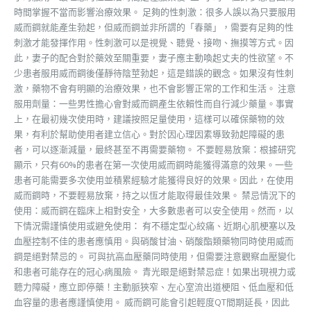
時間掌握不當而影響治療效果。 足夠的性刺激：很多人誤以為只要服用
威而鋼就能產生勃起，但威而鋼並非所謂的「春藥」，需要有足夠的性
刺激才能發揮作用。性刺激可以是視覺、聽覺、接吻、撫摸等方式。因
此，妻子的配合對於藥效至關重要，妻子應主動喚起丈夫的性欲望。不
少患者服用威而鋼後僅靜待陰莖勃起，這是錯誤的觀念。如果沒有性刺
激，藥物不會有明顯的治療效果，也不會影響正常的工作和生活。 注意
服用劑量：一些男性擔心會對威而鋼產生依賴性而自行減少藥量。事實
上，在最初幾次使用時，建議按照足量使用，這樣可以確保藥物的效
果，有利於幫助使用者建立信心。對於因心理因素導致勃起障礙的患
者，可以逐漸減量，最終甚至不再需要藥物。 不要輕易放棄：根據研究
顯示，只有60%的患者在第一次使用威而鋼時能獲得滿意的效果。一些
患者可能需要多次使用並積累經驗才能獲得良好的效果。因此，在使用
威而鋼時，不要輕易放棄，持之以恆才能取得最佳效果。 禁忌情況下的
使用：威而鋼在臨床上相對安全，大多數患者可以安全使用。然而，以
下情況需謹慎使用或避免使用： 有不穩定型心絞痛、近期心肌梗塞以及
血壓控制不佳的患者應慎用。與硝酸甘油、硝酸酯類藥物同時使用威而
鋼是絕對禁忌的。 可與抗高血壓藥同時使用，但需要注意觀察血壓變化
和患者可能存在的冠心病風險。 青光眼是絕對禁忌症！如果出現視力或
聽力障礙，應立即停藥！主動脈狹窄、左心室流出道梗阻、低血壓和低
血容量的患者應謹慎使用。 威而鋼可能會引起輕度QT間期延長，因此