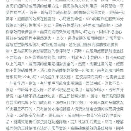
為您詳細解析威而鋼的使用方法，讓您能夠充分利用這一神奇藥物，享
受性福生活。 首先，瞭解最佳威而鋼使用時間是非常重要的。經過研究
顯示，威而鋼的效果在性愛前一小時達到峰值，60%的用戶在服藥30分
鐘後即可進行性生活。因此，最好在性愛前1小時內服用威而鋼，以確
保藥效的最佳發揮。而威而鋼的效果可持續4小時左右，因此不必擔心
藥效在性愛過程中突然消失。 其次，選擇合適的服用時間也非常重要。
建議在空腹或飯後2小時服用威而鋼，避免服用過多高脂肪或油膩食
物，因為這可能會影響藥效的發揮時間。同時，在服用威而鋼前後最好
不要飲酒，以免影響藥物的作用效果。 對於五六十歲的人，特別是65歲
以上的用戶，威而鋼的使用是相對安全的。然而，需要注意的是，威而
鋼不能與硝酸甘油、消心痛等硝酸酯類藥物一起服用，兩者的服用時間
應相隔至少24小時，以免産生不良反應。 在使用威而鋼時，也需要注意
一些副作用。例如，有些用戶可能會出現頭痛、面部潮紅、消化不良、
厭惡、暈厥等不適反應。如果出現這些副作用，建議多喝水，觀察自身
情況，如持續不退或症狀加劇，應立即就醫求助。 最後，我們強烈建議
在醫師的指導下使用威而鋼，切勿盲目自行使用。不同人群的身體狀況
和需要是不同的，只有醫師才能根據個人情況來制定合適的威而鋼使用
方案，以確保安全有效。 總結而言，威而鋼是一款非常有效的性事良
品，能夠幫助男性解決勃起功能障礙，提升性福生活質量。然而，瞭解
威而鋼的正確使用方法是非常重要的，這將確保藥效的最佳發揮，同時