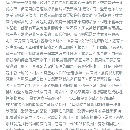
威而鋼是一款能夠有效改善男性性功能障礙的一種藥物，雖然這是一種
處方藥，但是目前已經被總多醫院以及藥店所接受，而一些患者如有需
要威而鋼的時候也可通過威而鋼購買渠道進行購買從而得到治療。雖然
威而鋼確實對男性勃起功能障礙有一個非常不錯的治療，但是不管再好
的藥物，都是有可能會給身體帶來一些不適，所以當我們服用威而鋼出
現一些不適也是非常正常的，那我們服用威而鋼還需要注意哪些東西
呢？ 首先威而鋼是否會導致上癮，一直都是大家所關注的問題，還有不
少專家指出，正確使用藥物是不會上癮的，相反，一些心因性ED患者服
藥一兩次後，就能獲得一個非常好的性體驗，重新建立起自信，自然而
然就能夠停止服用藥物了， 服用威而鋼不適正常嗎？ 服用威而鋼是否
會導致上癮，一直都是大家所關注的問題。有專家指出，正確使用藥物
是不會上癮的，相反，有些心因性ED患者服藥一兩次後，獲得良好的性
感受，重新建立起自信，自然而然就能夠停藥了。即便是器質性ED患
者，在醫生的指導下，正確選擇用藥的劑量，也是不會上癮的，但是不
排除有些人過度依賴威而鋼，每次性生活前都要用，這樣容易造成心裡
性藥物依賴。 需要注意威而鋼哪些？ PDE5抑制劑與威而鋼的關係
PDE5抑制劑即5型磷酸二酯酶抑制劑，5型磷酸二酯酶抑制劑是一種抑
制磷酸二酯酶活性的藥物，選擇性的磷酸二酯酶5抑制劑在男性勃起功
能障礙等疾病中，具有非常廣泛的應用。 服用威而鋼難受正常嗎？西地
那非就是我們俗稱的威而鋼，它是第一代PDE5抑制劑，有效時間短，一