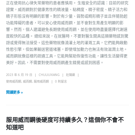
正在使用抗心律失常藥物的患者應慎用。 生殖安全的認識：目前的研究
證實，威而鋼對於健康男性的精液量、粘稠度、精子密度、精子活力和
精子形態沒有明顯的影響。對於有少量、弱勢或畸形精子並且伴隨勃起
功能障礙的患者，可以安心使用威而鋼，並不會對生育產生明顯的影
響。然而，個人建議避免長期使用威而鋼，並在使用時盡量選擇代謝速
度較快的品種。 總結來說，在就醫時，不要對醫生開具這類藥物感到驚
訝或覺得無法接受。這些藥物就像澆灌土地的灌溉工具，它們能夠啟動
性慾引擎，但如果輸送管道堵塞，即使增加動力也無法有效滋潤土地。
威而鋼就像這樣的疏通工具，它能夠幫助恢復性功能，讓性生活變得更
美好。因此，不需要對使用威而鋼產生錯覺或感到困惑。
2023 年 6 月 19 日
CHULIUXIANG
壯陽藥
使用威而鋼
,
威而鋼
,
服用威而鋼
0 則留言
閱讀更多 »
服用威而鋼後硬度可持續多久？這個你不會不
知道吧