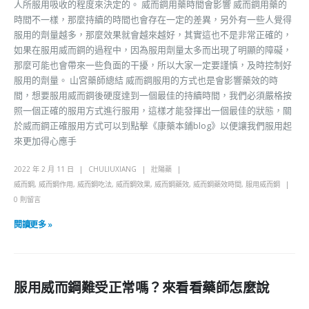
人所服用吸收的程度來決定的。 威而鋼用藥時間會影響 威而鋼用藥的
時間不一樣，那麼持續的時間也會存在一定的差異，另外有一些人覺得
服用的劑量越多，那麼效果就會越來越好，其實這也不是非常正確的，
如果在服用威而鋼的過程中，因為服用劑量太多而出現了明顯的障礙，
那麼可能也會帶來一些負面的干擾，所以大家一定要謹慎，及時控制好
服用的劑量。 山宮藥師總結 威而鋼服用的方式也是會影響藥效的時
間，想要服用威而鋼後硬度達到一個最佳的持續時間，我們必須嚴格按
照一個正確的服用方式進行服用，這樣才能發揮出一個最佳的狀態，關
於威而鋼正確服用方式可以到點擊《康藥本鋪blog》以便讓我們服用起
來更加得心應手
2022 年 2 月 11 日
CHULIUXIANG
壯陽藥
威而鋼
,
威而鋼作用
,
威而鋼吃法
,
威而鋼效果
,
威而鋼藥效
,
威而鋼藥效時間
,
服用威而鋼
0 則留言
閱讀更多 »
服用威而鋼難受正常嗎？來看看藥師怎麼說