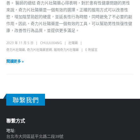
善。 醫師的總結 奇力片壯陽藥心得表明，對於患有性健康問題的男性
來說，奇力片壯陽藥是一個有效的選擇。正確的服用方式可以改善性
慾，增加陰莖勃起的硬度，並延長性行為時間，同時避免了不必要的副
作用。因此，奇力片壯陽藥是一個有效的工具，可以幫助男性恢復性健
康，改善性行為品質，並提供更多滿足。
2023 年 11 月 5 日
CHULIUXIANG
壯陽藥
奇力片壯陽藥
,
奇力片壯陽藥官網
,
服用奇力片壯陽藥
0 則留言
閱讀更多 »
聯繫我們
聯繫方式
地址:
台北市大同區延平北路二段38號