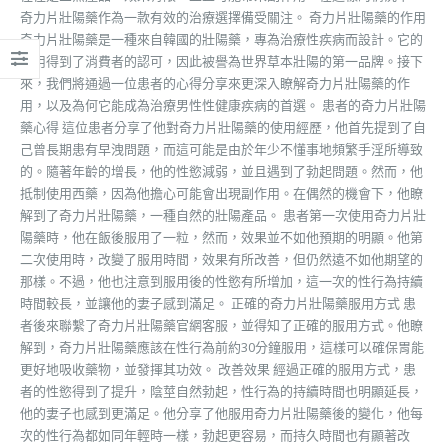
奇力片壯陽藥作為一款有效的治療選擇備受關注。 奇力片壯陽藥的作用
奇力片壯陽藥是一種來自韓國的壯陽藥，專為治療性疾病而設計。它的
效用得到了消費者的認可，因此被譽為世界草本壯陽的第一品牌。接下
來，我們將通過一位患者的心得分享來更深入瞭解奇力片壯陽藥的作
用，以及為何它能成為治療男性性健康疾病的首選。 患者的奇力片壯陽
藥心得 這位患者分享了他對奇力片壯陽藥的使用經歷，他首先提到了自
己曾長期患有早洩問題，而這可能是由於年少不懂事地頻繁手淫所導致
的。隨著年齡的增長，他的性慾減弱，並且遇到了勃起問題。然而，他
抵制使用西藥，因為他擔心可能會出現副作用。在偶然的機會下，他瞭
解到了奇力片壯陽藥，一種自然的壯陽產品。 患者第一次使用奇力片壯
陽藥時，他在飯後服用了一粒，然而，效果並不如他預期的明顯。他第
二次使用時，改變了服用時間，效果有所改善，但仍然遠不如他期望的
那樣。不過，他也注意到服用後的性慾有所增加，這一次的性行為持續
時間較長，並讓他的妻子感到滿足。 正確的奇力片壯陽藥服用方式 患
者後來聯繫了奇力片壯陽藥官網客服，並得知了正確的服用方式。他瞭
解到，奇力片壯陽藥應該在性行為前約30分鐘服用，這樣可以確保胃能
更好地吸收藥物，並發揮其功效。 改善效果 經過正確的服用方式，患
者的性慾得到了提升，陰莖自然勃起，性行為的持續時間也明顯延長，
他的妻子也感到更滿足。他分享了他服用奇力片壯陽藥後的變化，他每
次的性行為都如同年輕時一樣，勃起更容易，而持久時間也有顯著改