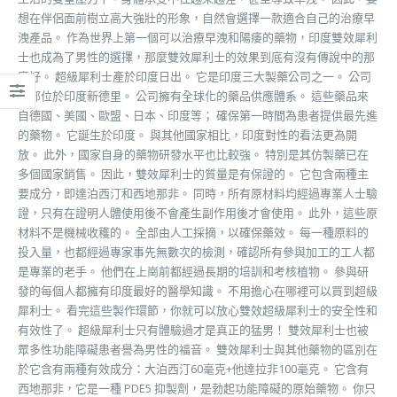
想在伴侶面前樹立高大強壯的形象，自然會選擇一款適合自己的治療早
洩產品。 作為世界上第一個可以治療早洩和陽痿的藥物，印度雙效犀利
士也成為了男性的選擇，那麼雙效犀利士的效果到底有沒有傳說中的那
麼好。 超級犀利士產於印度日出。 它是印度三大製藥公司之一。 公司
總部位於印度新德里。 公司擁有全球化的藥品供應體系。 這些藥品來
自德國、美國、歐盟、日本、印度等； 確保第一時間為患者提供最先進
的藥物。 它誕生於印度。 與其他國家相比，印度對性的看法更為開
放。 此外，國家自身的藥物研發水平也比較強。 特別是其仿製藥已在
多個國家銷售。 因此，雙效犀利士的質量是有保證的。 它包含兩種主
要成分，即達泊西汀和西地那非。 同時，所有原材料均經過專業人士驗
證，只有在證明人體使用後不會產生副作用後才會使用。 此外，這些原
材料不是機械收穫的。 全部由人工採摘，以確保藥效。 每一種原料的
投入量，也都經過專家事先無數次的檢測，確認所有參與加工的工人都
是專業的老手。 他們在上崗前都經過長期的培訓和考核植物。 參與研
發的每個人都擁有印度最好的醫學知識。 不用擔心在哪裡可以買到超級
犀利士。 看完這些製作環節，你就可以放心雙效超級犀利士的安全性和
有效性了。 超級犀利士只有體驗過才是真正的猛男！ 雙效犀利士也被
眾多性功能障礙患者譽為男性的福音。 雙效犀利士與其他藥物的區別在
於它含有兩種有效成分：大泊西汀60毫克+他達拉非100毫克。 它含有
西地那非，它是一種 PDE5 抑製劑，是勃起功能障礙的原始藥物。 你只