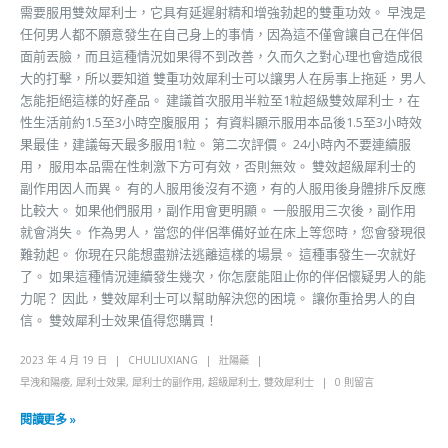
需要服用雙效犀利士，它具有延遲射精和增強勃起的雙重功效。 早洩是
任何男人都不願意發生在自己身上的事情，因為這不僅會讓自己在伴侶
面前丟臉，而且這種情況如果得不到改善，久而久之對心理也會造成很
大的打擊，所以要知道 雙重功效犀利士可以讓男人在房事上拖延，男人
怎能拒絕這樣的好產品。 建議首次服用半粒至1粒超級雙效犀利士，在
性生活前約1.5至3小時空腹服用； 有資料顯示服用本品後1.5至3小時效
果最佳，建議每天最多服用1粒。 第二次評價。 24小時內不要連續服
用， 服用本品需在性刺激下方可有效，否則無效。 雙效超級犀利士的
副作用因人而異。 有的人服用後沒有不適，有的人服用後身體排斥反應
比較大。 如果他們服用，副作用會更明顯。 一般服用三次後，副作用
就會消失。 作為男人，當您的伴侶準備好並在床上等您時，您會發現很
難勃起。 你現在只能想盡辦法逃離這樣的場景。 這種事發生一次就好
了。 如果這種情況連續發生幾次，你怎麼能阻止你的伴侶懷疑男人的能
力呢？ 因此，雙效犀利士可以幫助解決您的困境。 讓你重拾男人的自
信。 雙效犀利士效果值得您購買！
2023 年 4 月 19 日
CHULIUXIANG
壯陽藥
早洩和陽痿
,
犀利士效果
,
犀利士的副作用
,
超級犀利士
,
雙效犀利士
0 則留言
閱讀更多 »