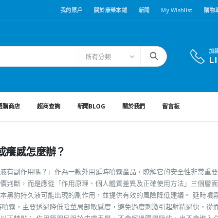
我的賬戶
關於康藥本鋪
新聞
My Wishlist
購物
加
所有分類
L
選購商店
超商查詢
新聞BLOG
關於我們
留言板
或癢感怎麼辦？
液有副作用嗎？」作為一款外用延時噴霧產品，瞭解它的安全性非常重要
價判斷，而是應從「作用原理、個人體質差異及正確使用方法」三個層面
本黑豹持久液可能出現的副作用，並提供有效的風險降低建議。 延時噴
時噴霧，主要透過降低陰莖局部敏感度，避免過度刺激引起射精過快，從