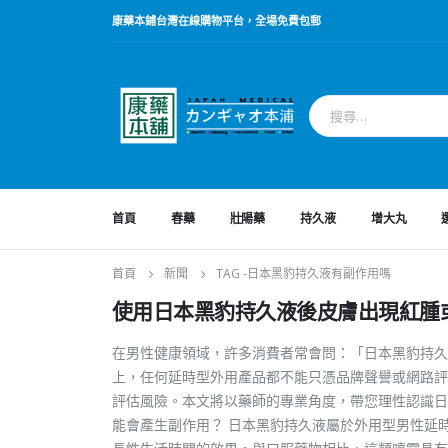
康藥本鋪台灣在線購物平台，全場免費包郵
首頁
春藥
壯陽藥
持久液
增大丸
首頁
新聞
TAG -
日本黑豹持久液有副作用嗎
使用日本黑豹持久液後皮膚出現紅腫
在男性健康領域，許多消費者常會問：「日本黑豹持久
上，任何延時型外用產品都不能只憑品牌聲譽或網路評
評估風險。本文將以藥師的專業角度，帶您理性認識日
能會產生副作用？ 日本黑豹持久液屬於外用型男性延