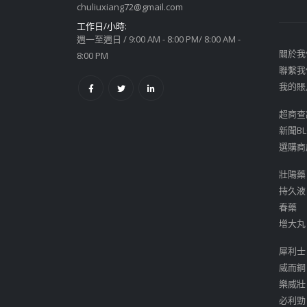
chuliuxiang72@gmail.com
工作日/小時:
週一至週日 / 9:00 AM - 8:00 PM/ 8:00 AM -
關於我
8:00 PM
聯繫我
我的賬
超商查
新聞BL
選購商
壯陽藥
持久液
春藥
增大丸
犀利士
威而鋼
樂威壯
必利勁