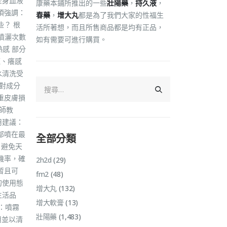
全身血液
康藥本鋪所推出的一些
壯陽藥
，
持久液
，
須強調：
春藥
，
增大丸
都是為了我們大家的性福生
？ 根
活所著想，而且所售商品都是均有正品，
噴灑次數
如有需要可進行購買。
感 部分
紅、癢感
水清洗受
對成分
重皮膚損
師教
用建議：
部噴在最
全部分類
 避免天
機率，確
2h2d
(29)
暫且可
fm2
(48)
的使用態
增大丸
(132)
生活品
增大軟膏
(13)
2：噴霧
壯陽藥
(1,483)
用並以清