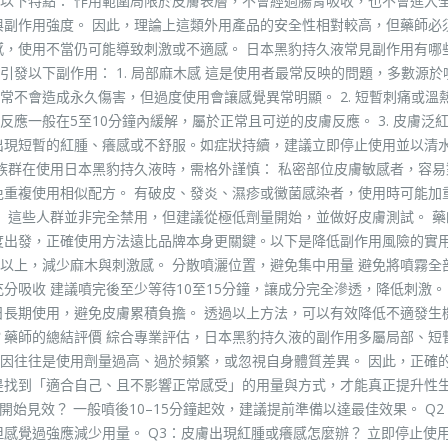
以下特點： 作用範圍局限於皮膚表層，不會經過腸胃吸收，也不會進入
與副作用強度。 因此，理論上這類外用產品的安全性相對較高，但藥師必
感，使用不當仍可能導致刺激或不適感。 日本黑豹持久液常見副作用有哪些
發以下副作用： 1. 局部麻木感 這是使用者最常反映的問題，多數源於
不會造成永久傷害，但過度使用會讓感覺異常明顯。 2. 短暫刺痛或溫熱
應一般在5至10分鐘內緩解，屬於正常且可逆的皮膚反應。 3. 皮膚泛
出現短暫的紅腫、癢感或不舒服。如症狀持續，建議立即停止使用並以清
下族群在使用日本黑豹持久液時，需格外謹慎： 私密部位皮膚敏感者，容易
免重複使用相似配方。 有破皮、發炎、濕疹或黴菌感染者，使用時可能加
。 這些人群並非完全禁用，但建議從極低劑量開始，並做好皮膚測試。 藥
度出發，正確使用方法遠比品牌本身更關鍵。以下是降低副作用風險的實
下以上，減少麻木與刺激感。 分散噴灑位置，避免集中用量 避免將噴霧全
分吸收 建議噴完後至少等待10至15分鐘，讓成分完全滲透，降低刺激。
日長期使用，避免皮膚累積負擔。 透過以上方法，可以有效降低不適發生
？藥師的總結評價 綜合專業評估，日本黑豹持久液的副作用多屬局部、短
因往往是使用劑量過高、過於頻繁，或忽視自身體質差異。 因此，正確
是找到「適合自己、且不影響正常感受」的用量與方式，才能真正提升性
久開始見效？ 一般噴後10–15分鐘起效，建議提前準備以達最佳效果。 Q
感覺過強應減少用量。 Q3：皮膚出現紅腫或癢感怎麼辦？ 立即停止使