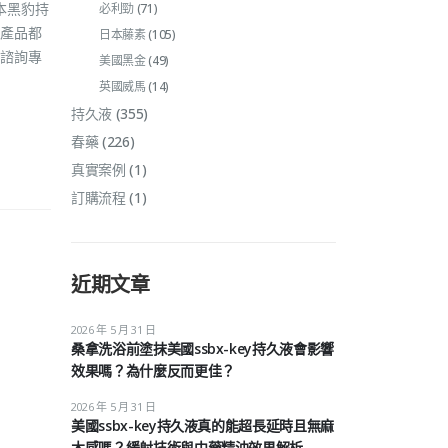
本黑豹持
必利勁
(71)
產品都
日本藤素
(105)
諮詢專
美國黑金
(49)
英國威馬
(14)
持久液
(355)
春藥
(226)
真實案例
(1)
訂購流程
(1)
近期文章
2026 年 5 月 31 日
桑拿洗浴前塗抹美國ssbx-key持久液會影響
效果嗎？為什麼反而更佳？
2026 年 5 月 31 日
美國ssbx-key持久液真的能超長延時且無麻
木感嗎？緩射技術與中藥精油效果解析