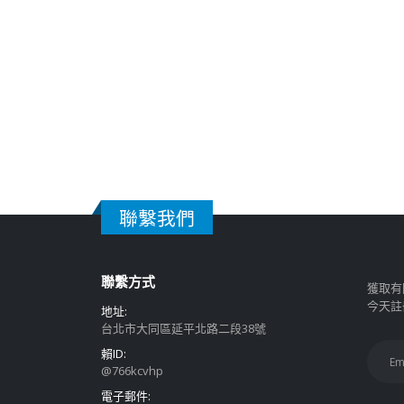
聯繫我們
聯繫方式
獲取有
今天註
地址:
台北市大同區延平北路二段38號
賴ID:
@766kcvhp
電子郵件: