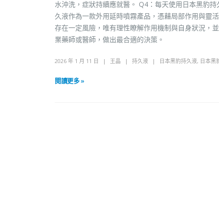
水沖洗，症狀持續應就醫。 Q4：每天使用日本黑豹持
久液作為一款外用延時噴霧產品，憑藉局部作用與靈活
存在一定風險，唯有理性瞭解作用機制與自身狀況，並
業藥師或醫師，做出最合適的決策。
2026 年 1 月 11 日
王晶
持久液
日本黑豹持久液
,
日本黑
閱讀更多 »