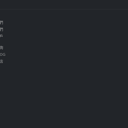
們
們
戶
詢
OG
店