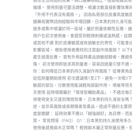
長性生活時間的效果。與口服藥物相比，這類噴霧具有
循環。 使用劑量可靈活調整，噴灑次數直接影響效果
「外用不代表沒有風險。」 因為私密部位皮膚高度敏
據藥局實際諮詢經驗與市場回饋，日本黑豹持久液可能引
過多或集中噴灑於同一區域。屬於劑量依賴性反應，通常
用戶在初次使用後，會感受到輕微刺痛或溫熱感，這類反
或其他不適 對於皮膚敏感或有過敏史的男性，可能會
影響區域。 哪些使用者應特別注意副作用風險？ 以
產生過激反應。 曾有外用延時產品過敏經驗者，應避
傷。 初次使用即追求高劑量者，容易因過量引發不適
你：如何降低日本黑豹持久液副作用風險？ 從專業角
從低劑量開始使用 初次建議噴1至2下，避免一次噴3
敏感的部位，分散使用能減輕局部副作用。 噴後等待充
天使用 延時噴霧屬於「情境型輔助產品」，不適合每
保使用安全又達到理想效果。 日本黑豹持久液安全嗎
逆，並非高風險或長期傷害型產品。造成不適的主要原
度是關鍵： 延時效果不應以「越強越好」為目標，而
質。 常見問答（FAQ） Q1：日本黑豹持久液使用多
使用後感覺麻木正常嗎？ 輕微麻木屬正常劑量反應，但