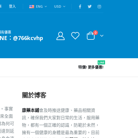
車
登入
ENG
USD
賴有優惠
0
INE：@766kcvhp
LINE
特價!
更多優惠!
關於博客
。事實
康藥本鋪
會及時推送健康、藥品相關資
來全面
訊，確保我們大家對日常的生活，服用藥
霧為何可
物，都有一個正確的認識，防範於未然，
而達到延
擁有一個健康的身體是最為重要的。目前