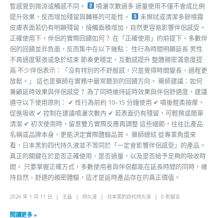
暫感覺到微涼或觸感不同。
噴灑次數過多 過量使用不僅不會成比例
提升效果，反而增加殘留與轉移的可能性。
未擦拭或清潔多餘噴霧
皮膚表面若仍有明顯殘留，接觸面積增加，自然更容易影響伴侶感受。
正確使用下，伴侶的實際回饋如何？ 在「正確使用」的前提下，多數伴
侶的回饋並非負面，反而集中在以下幾點： 性行為時間明顯延長 男性
不再過度緊張或急於結束 節奏更穩定，互動感提升 整體親密滿意度提
高 不少伴侶表示：「沒有特別的不舒服感，只是覺得時間變長、過程更
放鬆。」 這也是藥師在實務中最常聽到的回饋方向。 藥師建議：如何
兼顧延時效果與伴侶感受？ 為了同時維持延時效果與伴侶舒適度，建議
遵守以下使用原則： ✔ 性行為前約 10–15 分鐘使用 ✔ 噴後輕柔按摩，
促進吸收 ✔ 控制在建議噴灑次數內 ✔ 若表面仍有殘留，可輕擦或簡單
清潔 ✔ 初次使用時，留意雙方實際反應再調整 這些細節，往往比產品
名稱或品牌本身，更能決定實際體驗品質。 藥師總結 從專業角度來
看，日本黑豹四代持久液並不等同於「一定會影響伴侶感受」的產品。
真正的關鍵在於是否正確使用、是否過量，以及是否給予足夠的吸收時
間。 只要掌握正確方式，多數使用者與伴侶都能在延長時間的同時，維
持自然、舒適的親密體驗，這才是延時產品存在的真正價值。
2026 年 1 月 11 日
王晶
持久液
日本黑豹四代持久液
0 則留言
閱讀更多 »