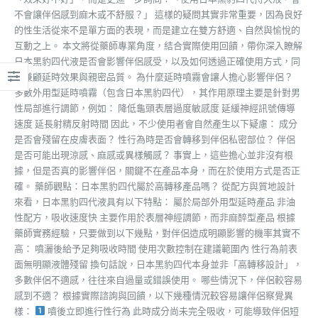
不會讓伴侶感到麻木或不舒服？」 這樣的疑問其實非常重要，因為良好
的性生活從來不是單方面的表現，而是建立在雙方舒適、自然與愉悅的
互動之上。 本文將從藥師專業角度，結合實際使用回饋，帶你深入瞭解
日本黑豹四代液是否會影響伴侶感受，以及如何透過正確使用方式，同
時兼顧延時效果與親密品質。 為什麼延時噴霧會讓人擔心影響伴侶？
多數外用型延時噴霧（包含日本黑豹四代），其作用原理主要是針對男
性局部進行調節，例如： 降低龜頭表層過度敏感度 延緩神經訊號傳導
速度 延長射精反射時間 因此，不少使用者會自然產生以下疑慮： 成分
是否會殘留在皮膚表面？ 性行為時是否會轉移到伴侶私密部位？ 伴侶
是否可能出現涼感、麻感或異樣觸感？ 事實上，這些擔心並非沒有根
據，但是否真的影響伴侶，關鍵不在產品本身，而在於使用方式是否正
確。 藥師觀點：日本黑豹四代屬於高轉移產品嗎？ 從配方與質地設計
來看，日本黑豹四代液具有以下特點： 屬於局部外用型延時產品 非油
性配方，吸收速度快 主要作用於表層神經調節，而非麻醉型產品 根據
藥師實務經驗，只要做到以下幾點，對伴侶造成明顯影響的機率其實不
高： 噴灑後給予足夠吸收時間 使用次數控制在建議範圍內 性行為前表
面無明顯液體殘留 換句話說，日本黑豹四代本身並非「高轉移設計」，
多數伴侶不適感，往往來自過量或錯誤使用。 哪些情況下，伴侶較容易
感到不適？ 根據實際諮詢與回饋，以下幾種情況較容易讓伴侶察覺異
樣：
噴後立即進行性行為 此時成分尚未完全吸收，可能導致伴侶短