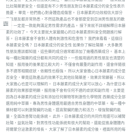
比壯陽藥更安全，但還是有不少男性朋友對日本藤素成分的安全性表示
擔憂。 畢竟，他們擔心對身體造成傷害。 日本藤素的功效相信大部分
男性朋友都非常熟悉，不然這款產品也不會那麼受到亞洲男性朋友的歡
迎，一定是一款能夠滿足男性需求的產品。 接下來就不詳細解釋日本藤
素的功效了。 今天主要就大家最關心的日本藤素原料安全問題進行解
答。 日本藤素會不會對人體有刺激性和危害性？ 我們來看看，這個日
本藤素安全嗎？ 日本藤素成分的安全性 如果你了解壯陽藥，大多數男
性朋友應該都知道，這些藥的成分通常都添加了幾種西藥成分。 基本上
每一種壯陽藥的成分都有共同的成分，一些服用過的男性朋友也清楚的
知道，服用後的後果是比較大的。 不僅會有嚴重的副作用，還會伴隨很
多不適等相關症狀，依賴性也極強。 所以大家會擔心日本藤素的成分是
否安全，畢竟這款產品的效果不比其他壯陽藥差，效果非常顯著，所以
大家擔心也是可以理解的。 日本藤素的成分大家可以放心，為什麼日本
藤素的效果那麼明顯，服用後不會有任何不適的症狀和副作用，主要是
因為日本藤素的成分沒有添加任何藥物等刺激性化學物質 西藥成分全部
選用純中草藥，專為男性身體選用最適合男性身體的中草藥。 每一種中
藥材都可以刺激腎臟的功能，提高腎臟的動力和活力，增強腎臟的能
量，全面改善腎功能係統。 此外，日本藤素成分的共同作用還可以補腎
壯陽，益氣壯陽，對男性性功能係統有很大的幫助，還能促進身體體內
荷爾蒙分泌激素的增長。 大家了解了日本藤素的成分後，裡面所用的每