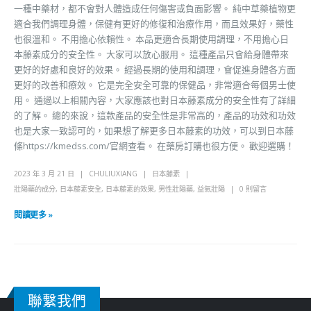
一種中藥材，都不會對人體造成任何傷害或負面影響。 純中草藥植物更
適合我們調理身體，保健有更好的修復和治療作用，而且效果好，藥性
也很溫和。 不用擔心依賴性。 本品更適合長期使用調理，不用擔心日
本藤素成分的安全性。 大家可以放心服用。 這種產品只會給身體帶來
更好的好處和良好的效果。 經過長期的使用和調理，會促進身體各方面
更好的改善和療效。 它是完全安全可靠的保健品，非常適合每個男士使
用。 通過以上相關內容，大家應該也對日本藤素成分的安全性有了詳細
的了解。 總的來說，這款產品的安全性是非常高的，產品的功效和功效
也是大家一致認可的，如果想了解更多日本藤素的功效，可以到日本藤
條https://kmedss.com/官網查看。 在藥房訂購也很方便。 歡迎選購！
2023 年 3 月 21 日
CHULIUXIANG
日本藤素
壯陽藥的成分
,
日本藤素安全
,
日本藤素的效果
,
男性壯陽藥
,
益氣壯陽
0 則留言
閱讀更多 »
聯繫我們