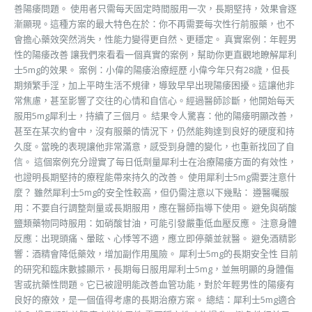
善陽痿問題。 使用者只需每天固定時間服用一次，長期堅持，效果會逐
漸顯現。這種方案的最大特色在於：你不再需要每次性行前服藥，也不
會擔心藥效突然消失，性能力變得更自然、更穩定。 真實案例：年輕男
性的陽痿改善 讓我們來看看一個真實的案例，幫助你更直觀地瞭解犀利
士5mg的效果。 案例：小偉的陽痿治療經歷 小偉今年只有28歲，但長
期頻繁手淫，加上平時生活不規律，導致早早出現陽痿困擾。這讓他非
常焦慮，甚至影響了交往的心情和自信心。經過醫師診斷，他開始每天
服用5mg犀利士，持續了三個月。 結果令人驚喜：他的陽痿明顯改善，
甚至在某次約會中，沒有服藥的情況下，仍然能夠達到良好的硬度和持
久度。當晚的表現讓他非常滿意，感受到身體的變化，也重新找回了自
信。 這個案例充分證實了每日低劑量犀利士在治療陽痿方面的有效性，
也證明長期堅持的療程能帶來持久的改善。 使用犀利士5mg需要注意什
麼？ 雖然犀利士5mg的安全性較高，但仍需注意以下幾點： 遵醫囑服
用：不要自行調整劑量或長期服用，應在醫師指導下使用。 避免與硝酸
鹽類藥物同時服用：如硝酸甘油，可能引發嚴重低血壓反應。 注意身體
反應：出現頭痛、暈眩、心悸等不適，應立即停藥並就醫。 避免酒精影
響：酒精會降低藥效，增加副作用風險。 犀利士5mg的長期安全性 目前
的研究和臨床數據顯示，長期每日服用犀利士5mg，並無明顯的身體傷
害或抗藥性問題。它已被證明能改善血管功能，對於年輕男性的陽痿有
良好的療效，是一個值得考慮的長期治療方案。 總結：犀利士5mg適合