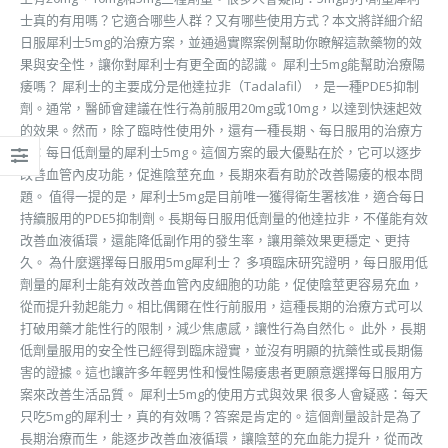
士真的有用嗎？它適合哪些人群？又有哪些使用方式？本文將詳細介紹
日服犀利士5mg的治療方案，並通過實際案例幫助你瞭解這款藥物的效
果與安全性，讓你對犀利士有更全面的認識。 犀利士5mg能幫助治療陽
痿嗎？ 犀利士的主要成分是他達拉非（Tadalafil），是一種PDE5抑制
劑。通常，醫師會建議在性行為前服用20mg或10mg，以達到快速起效
的效果。然而，除了臨時性使用外，還有一種長期、每日服用的治療方
案：每日低劑量的犀利士5mg。這個方案的最大優點在於，它可以逐步
改善血管內皮功能，促進陰莖充血，長期來看有助於改善陽痿的根本問
題。 值得一提的是，犀利士5mg是目前唯一獲得衛生署核准，適合每日
持續服用的PDE5抑制劑。長期每日服用低劑量的他達拉非，不僅能有效
改善血液循環，還能降低副作用的發生率，讓用藥效果更穩定、更持
久。 為什麼選擇每日服用5mg犀利士？ 多項臨床研究證明，每日服用低
劑量的犀利士能有效改善血管內皮細胞的功能，促使陰莖更容易充血，
從而提升勃起能力。相比偶爾在性行前服用，這種長期的治療方式可以
打破用藥才能性行的限制，減少焦慮感，讓性行為自然化。 此外，長期
低劑量服用的安全性已經得到臨床證實，並沒有明顯的抗藥性或長期傷
害的證據。這也讓許多年輕男性和慢性陽痿患者更願意選擇每日服用方
案來改善生活品質。 犀利士5mg的使用方式與效果 很多人會疑惑：每天
只吃5mg的犀利士，真的有效嗎？答案是肯定的。這個劑量設計是為了
長期治療而生，能逐步改善血液循環，讓陰莖的充血能力提升，從而改