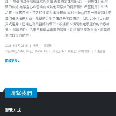
誰？ 想長期改善陽痿症狀的男性 需要穩定性功能提升，避免性行前用
藥的焦慮 無嚴重心血管疾病或其他禁忌症的健康男性 希望提升性生活
品質，追求自然、持久的性能力 最後提醒 犀利士5mg作為一種經醫師核
准的長期治療方案，能幫助許多男性改善陽痿問題，但切記不可自行購
買或濫用。建議在專業醫師指導下，根據個人情況制定最適合的治療計
畫。 健康的性生活來自科學與專業的管理，別讓藥物成為負擔，而是成
為你自信的助力。
2025 年 8 月 28 日
王晶
壯陽藥
日服犀利士5MG
,
犀利士（TADALAFIL）
,
犀利士5MG
,
犀利士5MG的效果
0 則留言
閱讀更多 »
聯繫我們
聯繫方式