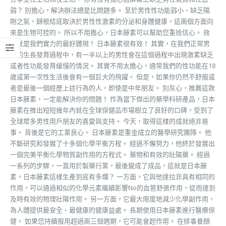
弱？ 別擔心，解決辦法總是比問題多。 至於男性性功能弱小、缺乏陽
剛之氣，歸根結底取決於男性性激素的分泌和身體健康，這兩個方面向
來是生物可控的。 所以不用擔心，日本藤素可以幫助您重拾信心。 效
果就是我們實力的最好體現！ 日本藤素很有效！ 其實，在我們正常男
性的生長發育過程中，有一半以上的男性會在這個過程中出現激素缺乏
或者性功能發育緩慢的情況。 其實不用太擔心，通常我們的性功能在18
歲或第一次性生活後會有一個巨大的飛躍。 但是，如果你仍然不舒服或
者是最後一個經歷上述行為的人，即使是中年朋友。 別灰心，推薦這款
日本藤素，一定能解決你的問題！ 作為當下傑出的藥學科研產品，日本
藤素在推出短短幾年內就在全球保健品市場樹立了良好的口碑，受到了
全球眾多男性用戶朋友的喜愛與支持。 今天，取得這樣的成就絕非易
事。 背後是它的工業良心。 日本藤素是重金成立的醫學研究團隊。 他
不斷研究和發展了十多個化學平衡方程。 經過不懈努力，他終於發展出
一個完美平衡化學物質副作用的方程式。 藥物和有效的壯陽藥。 經過
一系列的步驟，一直用於製藥行業，最後變成了成品，這就是日本藤
素，日本藤素這樣生產到底有多爛？ 一方面，它與他達拉非具有相同的
作用，可以通過相似的化學元素繼續影響No的血管舒張作用，從而達到
及時有效的物理壯陽作用。 另一方面，它最大限度地減少化學副作用，
為人體提供最安全、最健康的健康益處。 長期使用日本藤素進行醫療保
健。 如果您持續服用超過兩三個週期，它可能會起作用。 在排毒養顏