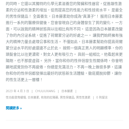
的同時，它還以其獨特的化學元素滋養您的腎臟和性器官，促進雄性激
素的分泌和性激素的增加，從而提高您的性能力和性技術水平。 是最全
的男性保健品！ 全面養生，日本藤素助你成為“真漢子”！ 服用日本藤素
進行一系列的醫療保健後，您會發現自己的身體發生了質的變化。 一方
面，可以說我的精神狀態與以往相比有所不同。 這是因為日本藤素改變
了你的內分泌系統，促進了荷爾蒙分泌的好處之一。 讓我們始終擁有強
大的精神力量去處理公事和生活。 不僅如此，日本藤素幫助你提高荷爾
蒙分泌水平的好處還遠不止於此。 按照一個真正男人的明顯標準，你的
頭髮會比以往更濃密，對女人更有吸引力。 與前一組相比，他看起來更
陽剛，也不那麼虛弱。 另外，當你和你的性伴侶發生性關係時，你會明
顯地感覺到你不再疲倦，你總是充滿活力，不再一晚上做很多夢，這讓
你和你的性伴侶都發揮出最好的狀態新生活體驗，徹底擺脫抑鬱，讓你
的性生活更上一層樓！
2023 年 4 月 3 日
CHULIUXIANG
日本藤素
性功能發育緩慢
,
日本藤素
,
有效的壯陽藥
,
男性保健品
,
男性性激素
0 則留言
閱讀更多 »