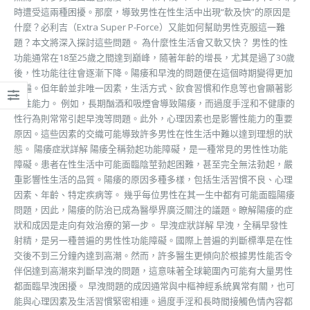
時遭受這兩種困擾。那麼，導致男性在性生活中出現“軟及快”的原因是
什麼？必利吉（Extra Super P-Force）又能如何幫助男性克服這一難
題？本文將深入探討這些問題。 為什麼性生活會又軟又快？ 男性的性
功能通常在18至25歲之間達到巔峰，隨著年齡的增長，尤其是過了30歲
後，性功能往往會逐漸下降。陽痿和早洩的問題便在這個時期變得更加
普遍。但年齡並非唯一因素，生活方式、飲食習慣和作息等也會顯著影
響性能力。 例如，長期酗酒和吸煙會導致陽痿，而過度手淫和不健康的
性行為則常常引起早洩等問題。此外，心理因素也是影響性能力的重要
原因。這些因素的交織可能導致許多男性在性生活中難以達到理想的狀
態。 陽痿症狀詳解 陽痿全稱勃起功能障礙，是一種常見的男性性功能
障礙。患者在性生活中可能面臨陰莖勃起困難，甚至完全無法勃起，嚴
重影響性生活的品質。陽痿的原因多種多樣，包括生活習慣不良、心理
因素、年齡、特定疾病等。 幾乎每位男性在其一生中都有可能面臨陽痿
問題，因此，陽痿的防治已成為醫學界廣泛關注的議題。瞭解陽痿的症
狀和成因是走向有效治療的第一步。 早洩症狀詳解 早洩，全稱早發性
射精，是另一種普遍的男性性功能障礙。國際上普遍的判斷標準是在性
交後不到三分鐘內達到高潮。然而，許多醫生更傾向於根據男性能否令
伴侶達到高潮來判斷早洩的問題，這意味著全球範圍內可能有大量男性
都面臨早洩困擾。 早洩問題的成因通常與中樞神經系統異常有關，也可
能與心理因素及生活習慣緊密相連。過度手淫和長時間接觸色情內容都