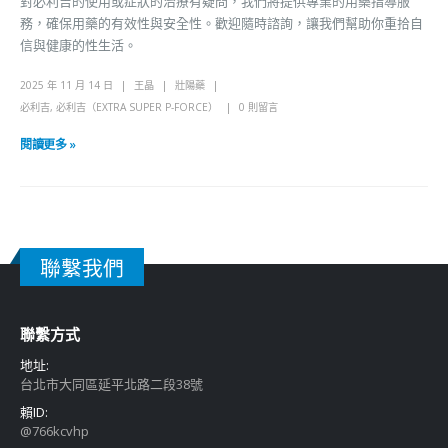
對必利吉的使用或症狀的治療有疑問，我們將提供專業的用藥指導服
務，確保用藥的有效性與安全性。歡迎隨時諮詢，讓我們幫助你重拾自
信與健康的性生活。
2025 年 11 月 14 日
王晶
壯陽藥
必利吉
,
必利吉（EXTRA SUPER P-FORCE）
0 則留言
閱讀更多 »
聯繫我們
聯繫方式
地址:
台北市大同區延平北路二段38號
賴ID:
@766kcvhp