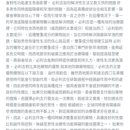
會對性功能產生負面影響。 必利吉如何解決性生活又軟又快的問題 許
多男性同時面臨陽痿和早洩的問題，因為這兩種症狀往往相互影響。陽
痿會導致自信心下降，從而引發早洩，反之亦然。在這種情況下，單一
的早洩或陽痿治療藥物難以徹底解決問題。 必利吉是一種有效的治療選
擇，它同時包含西地那非（威而鋼的主要成分）和達泊西汀（必利勁的
主要成分）。這種雙重成分的藥物設計，旨在同時解決陽痿與早洩的問
題，幫助男性恢復性生活的信心與品質。 雙重成分既增硬又延時 必利
吉的獨特之處在於它的雙重成分。達泊西汀專門針對早洩問題，能夠延
長性交時間，而西地那非則被廣泛應用於治療陽痿，幫助提高陰莖硬
度。將兩者結合，必利吉能夠同時提供硬度和持久力，使性生活更為滿
意。 必利吉對比其他藥物的優勢 與其他同類藥物相比，必利吉的主要
優勢體現在以下兩方面： 副作用較低：雖然西地那非和達泊西汀在單獨
使用時可能會引發副作用，但必利吉在研製過程中經過副作用中和的處
理，因此即使同時含有這兩種成分，服用者通常不會感到明顯的不適。
良好的性價比：如果分別購買威而鋼和必利勁，患者需要支付兩份藥物
的價格。而選擇必利吉只需支出一次費用，既經濟又實惠，特別適合同
時需要治療陽痿和早洩的男性。 總結 根據統計，全球同時患有陽痿與
早洩問題的患者比例不斷上升，對這兩類症狀的治療需求亦在逐漸上
升。因此，必利吉作為一種同時解決雙重症狀的藥物，具備良好的性價
比和副作用控制，無疑是男性治療性功能障礙的最佳選擇之一。 如果你