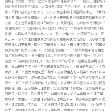
發的心理問題。 例如，臺北榮總泌尿科陳醫師表示：「臨床上因藥物成
癮而就診的患者不到5%，大部分是因為性自信心不足，對表現過度焦
慮，藥物只成為心理依靠的工具。」而臺中榮總簡醫師則補充：「我們
看到的問題不是藥物讓人上癮，而是過去失敗的經驗造成的恐懼與逃避
心態，這才是需要重點處理的部分。」 最新研究：心理依賴比例逐年下
降 根據2024年《國際陽痿研究雜誌》的報告，全球長期使用PDE5抑制
劑產生心理依賴的比例約為18.7%，較2019年的23.9%下降了5.2%。研
究認為，隨著男性對性健康認知的提升和用藥觀念的改變，大多數男性
逐漸建立起更健康、理性的用藥行為。 此外，藥物產生耐受性（即藥效
逐漸減弱）的情況不到1%，只要合理使用，PDE5類藥物並不會因頻繁
服用而失去效果。 安全用藥建議：如何避免心理依賴？ 第一，將必利
吉藍P視為臨時的輔助工具，而非性生活的必需品。建議在重要場合使
用，幫助提升自信，但平時應盡量嘗試自然表現，讓身體重新建立正向
反饋。 第二，避免固定劑量與頻率。初次使用者可以從半顆開始，觀察
反應後再做調整，避免形成每次都必須服藥的習慣，這有助於維持心理
彈性。 第三，保持與伴侶的良好溝通。許多男性因為壓力或自尊心而選
擇隱瞞用藥，反而加重心理負擔。坦誠溝通能增進理解，讓伴侶共同面
對問題，提升性生活的滿意度。 非藥物改善：從根本重建自信 除了藥
物輔助，男性還可以從生活習慣與心理層面著手，逐步擺脫對藥物的依
賴。建議採取以下方法： 定期進行凱格爾運動與核心訓練，提升陰莖控
制力與硬度維持時間。 補充鋅、精胺酸、維生素D等營養素，有助於促