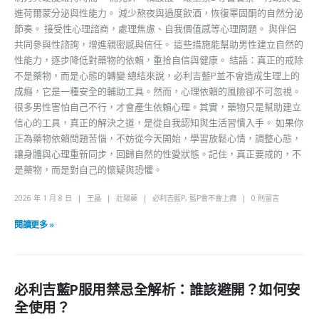
進荷爾蒙分泌與性能力。 減少熬夜與過度飲酒，恢復睪固酮的自然分泌
節奏。 接受性心理諮商，處理焦慮、自我價值感等心理問題。 與伴侶
共同參與性諮詢，增進親密感與信任。 這些措施能幫助男性建立自然的
性能力，逐步降低對藥物的依賴，重拾自信與健康。 結語：真正的戒除
不是藥物，而是心態的轉變 總結來說，必利吉藍P並不會造成生理上的
成癮，它是一種安全的輔助工具。然而，心理依賴的風險卻不可忽視。
很多男性害怕自己不行，才會產生依賴心理。其實，藥物只是幫助建立
信心的工具，真正的解決之道，是從自我認知與生活習慣入手。 如果你
正為藥物依賴問題苦惱，不妨從今天開始，學習放鬆心情，調整心態，
讓身體與心理重新同步，回歸自然的性愛狀態。記住，真正要戒的，不
是藥物，而是對自己的懷疑與恐懼。
2026 年 1 月 8 日
王晶
壯陽藥
必利吉藍P
,
藍P會不會上癮
0 則留言
閱讀更多 »
必利吉藍P服用禁忌全解析：誰該避開？如何安
全使用？