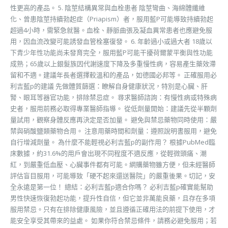
性更高的產品。 5. 陰莖結構異常與血栓患者 陰莖彎曲、海綿體纖維
化、曾患陰莖持續勃起症（Priapism）者，服用藍P可能導致持續勃起
超過4小時，需緊急就醫。血栓、靜脈曲張及凝血異常患者也應避免服
用，因血流改變可能誘發血管栓塞復發。 6. 年齡過小或過大者 18歲以
下青少年性功能尚未發育完全，服用藍P可能干擾荷爾蒙平衡與性功能
成熟；65歲以上銀髮族因代謝速度下降及多重慢性病，容易產生藥效滯
留和不適。建議年長者選擇較溫和的產品，如德國必邦等。 正確服用必
利吉藍p的建議 先做體質篩選：瞭解自身健康狀況，特別是心臟、肝
腎、眼耳等器官功能，排除禁忌症。 尋求醫師諮詢：有慢性病或特殊病
史者，服用前務必取得專業醫師指導。 從低劑量開始：建議先從半顆劑
量試用，觀察身體反應再決定是否加量。 避免與禁忌藥物同時使用：嚴
禁與硝酸鹽類藥物合用。 注意用藥時間和劑量：遵照說明書服用，避免
自行增減劑量。 為什麼不能輕視必利吉藍p的副作用？ 根據PubMed臨
床數據，約31.6%的用戶會出現不同程度不適反應，從輕微頭痛、潮
紅，到嚴重低血壓、心臟事件都有可能。網購藥物雖方便，但未經醫師
評估盲目服用，可能導致「硬不起來還送醫院」的嚴重後果。切記，安
全永遠是第一位！ 總結：必利吉藍p適合你嗎？ 必利吉藍p確實能幫助
男性快速恢復勃起功能，提升性自信，但它並非萬能良藥，且存在多項
服用禁忌。只有在排除健康風險，並且遵循正確用法的前提下使用，才
能安全享受其帶來的益處。 如果你符合禁忌條件，請務必避免服用；若