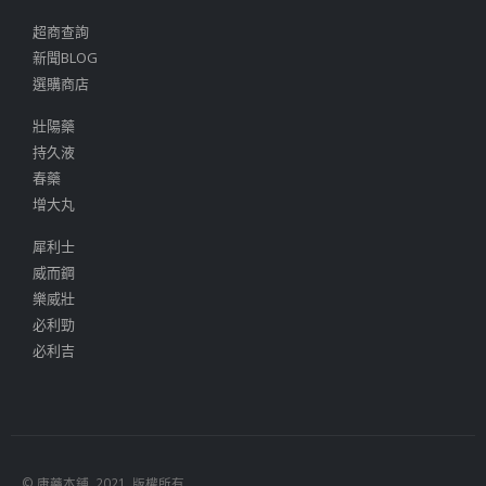
超商查詢
新聞BLOG
選購商店
壯陽藥
持久液
春藥
增大丸
犀利士
威而鋼
樂威壯
必利勁
必利吉
© 康藥本鋪. 2021. 版權所有