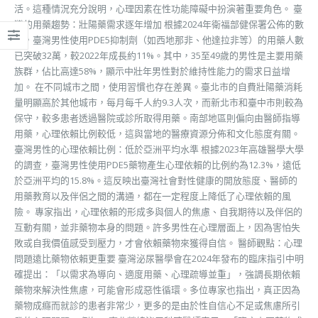
活。這種情況充分說明，心理因素在性功能障礙中扮演著重要角色。 臺
灣的用藥趨勢：壯陽藥需求逐年增加 根據2024年衛福部健保署公佈的數
據，臺灣男性使用PDE5抑制劑（如西地那非、他達拉非等）的用藥人數
已突破32萬，較2022年成長約11%。其中，35至49歲的男性是主要用藥
族群，佔比高達58%，顯示中壯年男性對於維持性能力的需求日益增
加。 在不同城市之間，使用習慣也存在差異。臺北市的自費壯陽藥消耗
量明顯高於其他城市，每月每千人約9.3人次，而新北市和臺中市則較為
保守，較多患者透過醫院或診所取得用藥。南部地區則偏向由醫師指導
用藥，心理依賴比例較低，這與當地的醫療資源分佈和文化態度有關。
臺灣男性的心理依賴比例：低於亞洲平均水準 根據2023年高雄醫學大學
的調查，臺灣男性使用PDE5藥物產生心理依賴的比例約為12.3%，遠低
於亞洲平均的15.8%。這反映出臺灣社會對性健康的開放態度、醫師的
用藥教育以及伴侶之間的溝通，都在一定程度上降低了心理依賴的風
險。 專家指出，心理依賴的形成多與個人的焦慮、自我期待以及伴侶的
互動有關，並非藥物本身的問題。許多男性在心理層面上，因為害怕失
敗或自我價值感受到壓力，才會依賴藥物來獲得自信。 醫師觀點：心理
問題遠比藥物依賴更重要 臺灣泌尿醫學會在2024年發布的臨床指引中明
確提出：「以需求為導向、適度用藥、心理疏導並重」，強調長期依賴
藥物來解決性焦慮，可能會形成惡性循環。多位專家也指出，真正因為
藥物成癮而就診的患者非常少，更多的是由於性自信心不足或焦慮所引