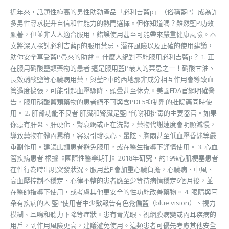
近年來，話題性極高的男性助勃產品「必利吉藍p」（俗稱藍P）成為許
多男性尋求提升自信和性能力的熱門選擇。但你知道嗎？雖然藍P功效
顯著，但並非人人適合服用，錯誤使用甚至可能帶來嚴重健康風險。本
文將深入探討必利吉藍p的服用禁忌、潛在風險以及正確的使用建議，
助你安全享受藍P帶來的助益。 什麼人絕對不能服用必利吉藍p？ 1. 正
在服用硝酸鹽類藥物的患者 這是服用藍P最大的禁忌之一！硝酸甘油、
長效硝酸鹽等心臟病用藥，與藍P中的西地那非成分相互作用會導致血
管過度擴張，可能引起血壓驟降、頭暈甚至休克。美國FDA官網明確警
告，服用硝酸鹽類藥物的患者絕不可與含PDE5抑制劑的壯陽藥同時使
用。 2. 肝腎功能不良者 肝臟和腎臟是藍P代謝和排毒的主要器官。如果
你患有肝炎、肝硬化、腎衰竭或正在洗腎，藥物代謝速度會明顯減慢，
導致藥物在體內累積，容易引發噁心、暈眩、胸悶甚至低血壓昏迷等嚴
重副作用。建議此類患者避免服用，或在醫生指導下謹慎使用。 3. 心血
管疾病患者 根據《國際性醫學期刊》2018年研究，約19%心肌梗塞患者
在性行為時出現突發狀況。服用藍P會加重心臟負擔，心臟病、中風、
高血壓控制不穩定、心律不整的患者應至少等待病情穩定6個月後，並
在醫師指導下使用，或考慮其他更安全的性功能改善藥物。 4. 眼睛與耳
朵有疾病的人 藍P使用者中少數報告有色覺偏藍（blue vision）、視力
模糊、耳鳴和聽力下降等症狀。患有青光眼、視網膜病變或內耳疾病的
用戶，副作用風險更高，建議避免使用。這類患者可優先考慮其他安全