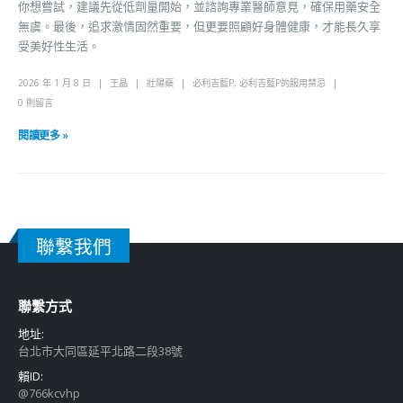
你想嘗試，建議先從低劑量開始，並諮詢專業醫師意見，確保用藥安全
無虞。最後，追求激情固然重要，但更要照顧好身體健康，才能長久享
受美好性生活。
2026 年 1 月 8 日
王晶
壯陽藥
必利吉藍P
,
必利吉藍P的服用禁忌
0 則留言
閱讀更多 »
聯繫我們
聯繫方式
地址:
台北市大同區延平北路二段38號
賴ID:
@766kcvhp