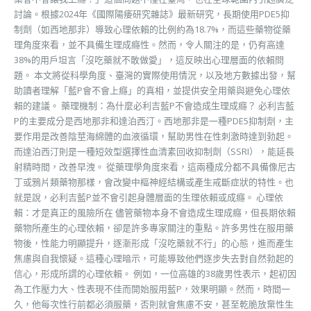
討論。根據2024年《國際陽痿研究雜誌》最新研究，長期使用PDE5抑
制劑（如西地那非）導致心理依賴的比例約為18.7%，而這些藥物從藥
理角度來看，並不具備生理成癮性。然而，令人關注的是，仍有高達
38%的用戶坦言「沒吃藥就不敢做愛」，這反映出心理層面的依賴問
題。 本文將從科學角度、臺灣的實際使用情況，以及地方數據出發，幫
助讀者理解「藍P會不會上癮」的真相，並提供安全用藥與避免心理依
賴的建議。 藥理機制：為什麼必利吉藍P不會造成生理成癮？ 必利吉藍
P的主要成分是西地那非和達泊西汀。西地那非是一種PDE5抑制劑，主
要作用是改善陰莖海綿體的血液循環，幫助男性在性刺激時達到勃起。
而達泊西汀則是一種短效型選擇性血清素回收抑制劑（SSRI），能延長
射精時間，改善早洩。 從藥理學角度來看，這兩種成分都不具備像尼古
丁或鴉片類藥物那樣，會改變中樞神經結構或產生戒斷症狀的特性。也
就是說，必利吉藍P並不會引起身體層面的生理依賴或成癮。 心理依
賴：才是真正的風險所在 儘管藥物本身不會造成生理成癮，但長期依賴
藥物所產生的心理依賴，卻是許多專家關注的重點。許多男性在服用藥
物後，性能力明顯提升，逐漸形成「沒吃藥就不行」的心態，進而產生
焦慮與自我懷疑。這種心理暗示，可能導致他們逐步失去對自然勃起的
信心，形成所謂的心理依賴。 例如，一位高雄的38歲男性表示，起初因
為工作壓力大、性表現不佳而開始服用藍P，效果明顯。然而，時間一
久，他每次性行前都必須服藥，否則就會焦慮不安，甚至乾脆放棄性生