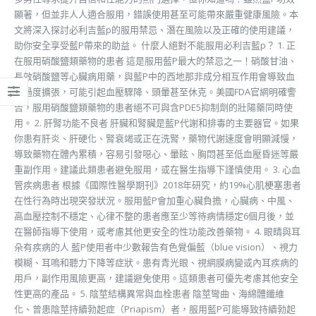
顯著，但並非人人適合服用，錯誤使用甚至可能帶來嚴重健康風險。本
文將深入探討必利吉藍p的服用禁忌、潛在風險以及正確的使用建議，
助你安全享受藍P帶來的助益。 什麼人絕對不能服用必利吉藍p？ 1. 正
在服用硝酸鹽類藥物的患者 這是服用藍P最大的禁忌之一！硝酸甘油、
長效硝酸鹽等心臟病用藥，與藍P中的西地那非成分相互作用會導致血
管過度擴張，可能引起血壓驟降、頭暈甚至休克。美國FDA官網明確警
告，服用硝酸鹽類藥物的患者絕不可與含PDE5抑制劑的壯陽藥同時使
用。 2. 肝腎功能不良者 肝臟和腎臟是藍P代謝和排毒的主要器官。如果
你患有肝炎、肝硬化、腎衰竭或正在洗腎，藥物代謝速度會明顯減慢，
導致藥物在體內累積，容易引發噁心、暈眩、胸悶甚至低血壓昏迷等嚴
重副作用。建議此類患者避免服用，或在醫生指導下謹慎使用。 3. 心血
管疾病患者 根據《國際性醫學期刊》2018年研究，約19%心肌梗塞患者
在性行為時出現突發狀況。服用藍P會加重心臟負擔，心臟病、中風、
高血壓控制不穩定、心律不整的患者應至少等待病情穩定6個月後，並
在醫師指導下使用，或考慮其他更安全的性功能改善藥物。 4. 眼睛與耳
朵有疾病的人 藍P使用者中少數報告有色覺偏藍（blue vision）、視力
模糊、耳鳴和聽力下降等症狀。患有青光眼、視網膜病變或內耳疾病的
用戶，副作用風險更高，建議避免使用。這類患者可優先考慮其他安全
性更高的產品。 5. 陰莖結構異常與血栓患者 陰莖彎曲、海綿體纖維
化、曾患陰莖持續勃起症（Priapism）者，服用藍P可能導致持續勃起