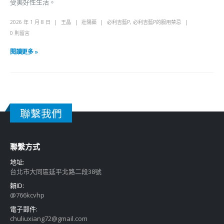
受美好性生活。
2026 年 1 月 8 日
王晶
壯陽藥
必利吉藍P
,
必利吉藍P的服用禁忌
0 則留言
閱讀更多 »
聯繫我們
聯繫方式
地址:
台北市大同區延平北路二段38號
賴ID:
@766kcvhp
電子郵件:
chuliuxiang72@gmail.com