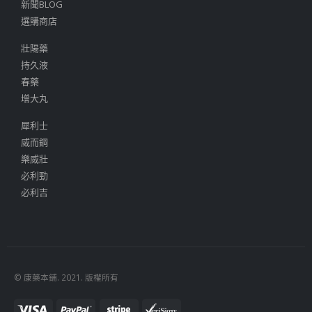
新聞BLOG
選購商店
壯陽藥
持久液
春藥
增大丸
犀利士
威而鋼
樂威壯
必利勁
必利吉
© 康藥本鋪. 2021. 版權所有