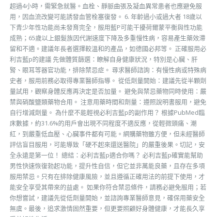
超過4小時，需緊急就醫。血栓、靜脈曲張及凝血異常患者也應避免服
用，因血流改變可能誘發血管栓塞復發。 6. 年齡過小或過大者 18歲以
下青少年性功能尚未發育完全，服用藍P可能干擾荷爾蒙平衡與性功能
成熟；65歲以上銀髮族因代謝速度下降及多重慢性病，容易產生藥效滯
留和不適。建議年長者選擇較溫和的產品，如德國必邦等。 正確服用必
利吉藍p的建議 先做體質篩選：瞭解自身健康狀況，特別是心臟、肝
腎、眼耳等器官功能，排除禁忌症。 尋求醫師諮詢：有慢性病或特殊病
史者，服用前務必取得專業醫師指導。 從低劑量開始：建議先從半顆劑
量試用，觀察身體反應再決定是否加量。 避免與禁忌藥物同時使用：嚴
禁與硝酸鹽類藥物合用。 注意用藥時間和劑量：遵照說明書服用，避免
自行增減劑量。 為什麼不能輕視必利吉藍p的副作用？ 根據PubMed臨
床數據，約31.6%的用戶會出現不同程度不適反應，從輕微頭痛、潮
紅，到嚴重低血壓、心臟事件都有可能。網購藥物雖方便，但未經醫師
評估盲目服用，可能導致「硬不起來還送醫院」的嚴重後果。切記，安
全永遠是第一位！ 總結：必利吉藍p適合你嗎？ 必利吉藍p確實能幫助
男性快速恢復勃起功能，提升性自信，但它並非萬能良藥，且存在多項
服用禁忌。只有在排除健康風險，並且遵循正確用法的前提下使用，才
能安全享受其帶來的益處。 如果你符合禁忌條件，請務必避免服用；若
你想嘗試，建議先從低劑量開始，並諮詢專業醫師意見，確保用藥安全
無虞。最後，追求激情固然重要，但更要照顧好身體健康，才能長久享