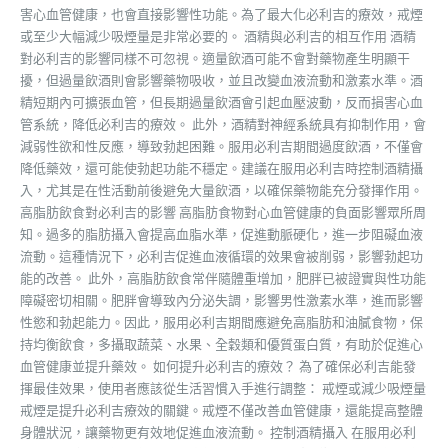
害心血管健康，也會直接影響性功能。為了最大化必利吉的療效，戒煙
或至少大幅減少吸煙量是非常必要的。 酒精與必利吉的相互作用 酒精
對必利吉的影響同樣不可忽視。適量飲酒可能不會對藥物產生明顯干
擾，但過量飲酒則會影響藥物吸收，並且改變血液流動和激素水準。酒
精短期內可擴張血管，但長期過量飲酒會引起血壓波動，反而損害心血
管系統，降低必利吉的療效。 此外，酒精對神經系統具有抑制作用，會
減弱性欲和性反應，導致勃起困難。服用必利吉期間過度飲酒，不僅會
降低藥效，還可能使勃起功能不穩定。建議在服用必利吉時控制酒精攝
入，尤其是在性活動前後避免大量飲酒，以確保藥物能充分發揮作用。
高脂肪飲食對必利吉的影響 高脂肪食物對心血管健康的負面影響眾所周
知。過多的脂肪攝入會提高血脂水準，促進動脈硬化，進一步阻礙血液
流動。這種情況下，必利吉促進血液循環的效果會被削弱，影響勃起功
能的改善。 此外，高脂肪飲食常伴隨體重增加，肥胖已被證實與性功能
障礙密切相關。肥胖會導致內分泌失調，影響男性激素水準，進而影響
性慾和勃起能力。因此，服用必利吉期間應避免高脂肪和油膩食物，保
持均衡飲食，多攝取蔬菜、水果、全穀類和優質蛋白質，有助於促進心
血管健康並提升藥效。 如何提升必利吉的療效？ 為了確保必利吉能發
揮最佳效果，使用者應該從生活習慣入手進行調整： 戒煙或減少吸煙量
戒煙是提升必利吉療效的關鍵。戒煙不僅改善血管健康，還能提高整體
身體狀況，讓藥物更有效地促進血液流動。 控制酒精攝入 在服用必利