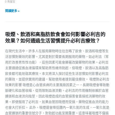
0 則留言
閱讀更多 »
吸煙、飲酒和高脂肪飲食會如何影響必利吉的
效果？如何通過生活習慣提升必利吉療效？
在現代生活中，許多人在服用藥物時往往忽略了飲食、飲酒和吸煙等生
活習慣對藥效的影響。尤其是對於需要長期服用的藥物，如必利吉（常
用於改善男性性功能），這些因素可能會顯著改變藥物的效果。必利吉
主要通過促進血液循環來幫助男性維持勃起，但吸煙、飲酒以及高脂肪
飲食都可能削弱其療效。本文將深入探討這些生活習慣如何影響必利吉
的藥效，並提供實用的建議，幫助使用者達到最佳療效。 吸煙對必利吉
效果的影響 吸煙是心血管疾病的主要風險因素之一，長期吸煙會導致動
脈硬化和血管收縮，從而限制血液流動。必利吉的作用機制依賴於血管
擴張和血液流向陰莖，因此吸煙造成的血管損害會直接抵消藥物的效
果。即使服用了必利吉，如果血管因吸煙而受損，藥物促進血流的能力
也會大打折扣。 此外，吸煙還會降低體內一氧化氮的生成，一氧化氮是
血管擴張的重要信號分子，對勃起功能至關重要。這意味著吸煙不僅損