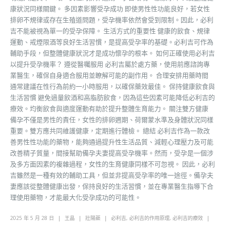
康狀況同樣關鍵。 多因素影響受孕成功 即使男性性功能良好，若女性
排卵不規律或存在生殖道問題，受孕機率依然會受到限制。因此，必利
吉不能被視為單一的受孕保障。 生活方式的重要性 健康的飲食、規律
運動、戒煙限酒等良好生活習慣，是提高受孕率的基礎。必利吉可作為
輔助手段，但整體健康狀況才是成功懷孕的根本。 如何正確使用必利吉
以提升受孕機率？ 遵從醫囑服用 必利吉屬於處方藥，使用前應諮詢專
業醫生，確保自身適合服用並瞭解可能的副作用。 合理安排用藥時間
通常建議在性行為前約一小時服用，以確保藥效最佳。 保持健康飲食與
生活習慣 避免過量飲酒和高脂肪飲食，因為這些因素可能降低必利吉的
療效。均衡飲食與適度運動有助於提升整體生育能力。 關注雙方健康
備孕不僅是男性的責任，女性的排卵週期、荷爾蒙水準及身體狀況同樣
重要。雙方應共同維護健康，定期進行體檢。 總結 必利吉作為一款改
善男性性功能的藥物，能夠通過提升性生活品質、減輕心理壓力及可能
改善精子質量，間接幫助備孕夫妻提高受孕機率。然而，受孕是一個涉
及多方面因素的複雜過程，女性的生育健康同樣不可忽視。 因此，必利
吉雖然是一種有效的輔助工具，但並非提高受孕率的唯一途徑。備孕夫
妻應該從整體健康出發，保持良好的生活習慣，並在專業醫生指導下合
理使用藥物，才能最大化受孕成功的可能性。
2025 年 5 月 28 日
王晶
壯陽藥
必利吉
,
必利吉的作用原理
,
必利吉的療效