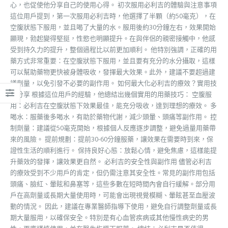
心，也促使他分享自己的使用心得。 初次服用必利吉的體驗與注意事項
這位用戶提到，第一次服用必利吉時，他選擇了半顆（約50毫克），在
空腹狀態下服用，並且喝了大量的水。服用後約30分鐘左右，效果開始
顯現，勃起變得堅挺，性慾也明顯提升。在與伴侶的親密接觸中，他感
受到持久力的提升，整個過程比以前更加順利。 他特別強調，正確的用
藥方式非常重要：在空腹狀態下服用，並且要有充分的水分攝取，這樣
可以幫助藥物更快被身體吸收，發揮最大效果。此外，建議不要超過建
議劑量，以免引發不必要的副作用。 如何最大化必利吉的療效？實用技
巧分享 根據這位用戶的經驗，他總結出幾個實用的用藥技巧： 空腹服
用：必利吉在空腹狀態下效果最佳，能充分吸收，達到理想的療效。 多
喝水：服藥後多喝水，有助於藥物代謝，減少頭暈、頭痛等副作用。 控
制劑量：建議從50毫克開始，根據個人反應逐步調整，避免過量用藥帶
來的風險。 提前規劃：提前30-60分鐘服藥，讓效果在需要時到來，保
證性生活的順利進行。 保持良好心態：放鬆心情，避免焦慮，這樣能提
升藥效的發揮，讓效果更自然。 必利吉的安全性與副作用 儘管必利吉
的療效受到不少用戶的肯定，但仍需注意其安全性。常見的副作用包括
頭痛、臉紅、暈眩和鼻塞等，這些多數在短時間內會自行緩解。部分用
戶在高劑量或長期大量使用時，可能會出現視覺模糊、暈眩甚至血壓波
動的情況。 因此，建議在專業醫師指導下使用，避免自行調整劑量或長
期大量服用，以確保安全。特別是有心血管疾病或其他慢性病史的男