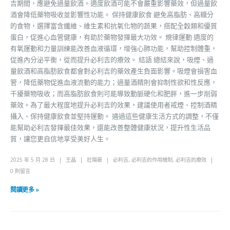
吉期間，應避免過量飲酒。適度飲酒可能不會嚴重影響藥效，但過量飲
酒會降低藥物吸收並影響性功能。 保持健康飲食 避免高脂肪、高糖分
的食物，選擇富含纖維、維生素和抗氧化物的蔬果，搭配全穀類和優質
蛋白，促進心血管健康，有助於藥物發揮最大功效。 規律運動 適度的
有氧運動和力量訓練能改善血液循環，增強心肺功能，幫助控制體重，
促進內分泌平衡，從而提升必利吉的療效。 結語 總結來說，吸煙、過
量飲酒和高脂肪飲食都會對必利吉的藥效產生負面影響。吸煙會損害血
管，降低藥物促進血液流動的能力；過量酒精則會抑制性欲和性反應，
干擾藥物吸收；而高脂肪飲食則可能導致動脈硬化和肥胖，進一步削弱
藥效。為了最大程度地提升必利吉的效果，建議使用者戒煙、控制酒精
攝入、保持健康飲食並堅持運動。 通過這些健康生活方式的調整，不僅
能幫助必利吉發揮最佳效果，還能改善整體健康狀況，提升性生活品
質，讓您更自信地享受美好人生。
2025 年 5 月 28 日
王晶
壯陽藥
必利吉
,
必利吉的作用機制
,
必利吉的療效
0 則留言
閱讀更多 »