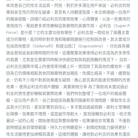
來改善自己的性生活品質。然而，對於許多潛在用戶來說，必利吉的效
果與安全性仍然存在疑慮，甚至有人持觀望態度。本文將通過一位用戶
的親身經驗，詳細介紹必利吉的使用效果、心得體會，以及一些實用的
使用技巧，幫助更多男性瞭解這款藥物的真實作用。 必利吉（Super P-
Force）是什麼？它的主要功效有哪些？ 必利吉是一款結合了兩種主要
成分的藥物，能同時針對早洩和陽痿問題進行控制與改善。其主要成分
包括西地那非（Sildenafil）和達泊西汀（Dapoxetine），分別具有擴
張血管和延長射精時間的作用。這種雙重效果使得必利吉成為許多男性
的首選，尤其是在需要同時解決快感控制與勃起困難的情況下。 目前，
必利吉在國際市場上的使用率持續上升，原因除了其高效的療效外，還
因為它的價格相較其他同類藥物更加親民，性價比極高。不過，儘管如
此，仍有不少用戶對其效果產生疑問，擔心是否真的能達到預期的改善
效果。 使用必利吉的用戶體驗：真實案例分享 為了幫助尚未嘗試過必
利吉的男性更好瞭解其實際效果，我們特別整理了一位用戶的親身體
驗。這位用戶表示，自己曾經因為嚴重的陽痿和早洩問題，導致性生活
品質大打折扣，甚至影響到自信心。多次嘗試過威而鋼、犀利士等傳統
壯陽藥，效果都不理想，或是副作用較大。 直到接觸到必利吉，他才抱
著試一試的心態，開始使用這款雙效藥物。結果讓他非常驚喜：不僅勃
起時間延長到理想範圍，持久力也明顯提升，射精控制能力變得更好，
性生活變得更加順暢與滿意。這樣的體驗，讓他對必利吉的效果充滿信