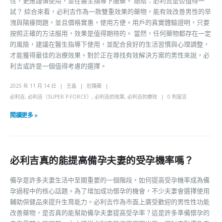
性，更應謹慎使用，並在醫生指導下服藥。 總結：必利吉是否值得一
試？ 綜合來看，必利吉作為一款雙重效果的藥物，能有效改善男性的早
洩與陽痿問題，並且價格實惠，使用方便。用戶的真實體驗證明，只要
按照正確的方法服用，效果是值得期待的。 當然，任何藥物都存在一定
的風險，建議在醫生指導下使用，並配合良好的生活習慣與心理調整，
才能獲得最佳的治療效果。對於正在尋找有效解決方案的男性來說，必
利吉或許是一個值得考慮的選擇。
2025 年 11 月 14 日
王晶
壯陽藥
必利吉
,
必利吉（SUPER P-FORCE）
,
必利吉的效果
,
必利吉的療效
0 則留言
閱讀更多 »
必利吉真的能提高備孕夫妻的受孕機率嗎？
備孕是許多夫妻生活中至關重要的一個階段，如何提高受孕機率成為備
孕過程中的核心話題。為了增加成功懷孕的機會，不少夫妻會選擇使用
輔助保健品來提升生育能力。必利吉作為市面上廣受歡迎的男性性功能
改善藥物，是否真的能幫助備孕夫妻提高受孕率？這是許多準備懷孕的