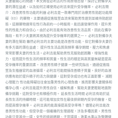
夫妻最關心的問題。本文將從必利吉的作用原理出發，探討它對備孕夫
妻的潛在益處，以及如何正確使用必利吉來提升受孕機率。 必利吉簡
介：改善男性性功能的利器 必利吉是一款專門用於治療男性勃起功能障
礙（ED）的藥物，主要通過促進陰莖血流來幫助男性達到並維持勃起狀
態。這類藥物通常在性行為前約一小時服用，能迅速發揮作用，提升男
性的性能力和自信心。由於必利吉能有效改善性生活品質，因此在備孕
階段，有不少夫妻將其視為提升受孕機率的選擇之一。 必利吉對備孕夫
妻的潛在幫助 雖然必利吉的主要功能是改善性功能，但它對備孕夫妻仍
有多方面的潛在益處： 提升性生活品質與頻率 備孕期間，壓力和焦慮
常常影響夫妻的性生活。必利吉能幫助男性克服勃起困難，增強性能
力，從而提升性生活的頻率和質量。性生活的穩定與高質量無疑是提高
受孕機率的重要因素。 改善男性精子健康 一些研究指出，通過促進陰
莖及生殖器官的血液循環，必利吉可能間接改善精子質量。良好的血液
供應有助於提升精子的活力與健康，這對受孕成功也有正面影響。 減輕
心理壓力 性功能障礙往往會加重男性的心理負擔，進而影響夫妻關係和
備孕心情。必利吉能提升男性自信，緩解焦慮，幫助夫妻更輕鬆地面對
備孕挑戰，這對受孕也有積極作用。 延長性生活時間 必利吉有助於延
長性生活的持續時間，這可能增加女性在最佳排卵期內受孕的機會，從
而提高懷孕幾率。 必利吉真的能直接提高受孕率嗎？ 儘管必利吉能改
善男性性功能，但受孕是一個複雜的生理過程，涉及多種因素。男性性
功能只是其中一環，女性的排卵週期、子宮環境、激素水準以及整體健