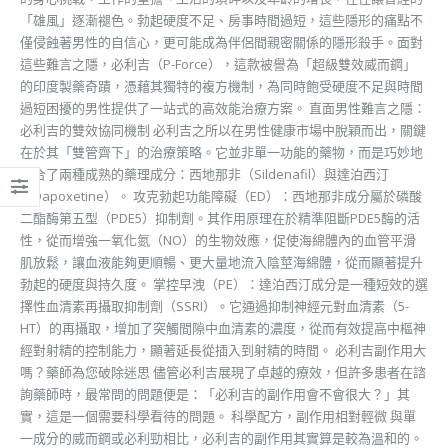
「雄風」逐漸褪色。勃起硬度不足、房事時間過短，這些隱形的痛點不
僅侵蝕著男性的自信心，更可能成為伴侶間親密關係的隱形殺手。面對
這些難言之隱，必利吉（P-Force），這款被譽為「超級雙效威而鋼」
的印度製藥奇蹟，憑藉其獨特的複方機制，為同時飽受硬度不足與時間
過短困擾的男性提供了一站式的高效能治療方案。 直面男性難言之隱：
必利吉的雙效協同機制 必利吉之所以在男性健康市場中脫穎而出，關鍵
在於其「雙管齊下」的治療策略。它並非單一功能的藥物，而是巧妙地
結合了兩種成熟的藥理成分：西地那非（Sildenafil）與達泊西汀
（Dapoxetine）。 攻克勃起功能障礙（ED）：西地那非成分屬於磷酸
二酯酶第五型（PDE5）抑制劑。其作用原理在於精準阻斷PDE5酶的活
性，從而增強一氧化氮（NO）的生物效應，促使海綿體內的血管平滑
肌放鬆，讓血液能夠更順暢、更大量地流入陰莖海綿體，從而顯著提升
勃起的硬度與持久度。 掌控早洩（PE）：達泊西汀成分是一種短效的選
擇性血清素再攝取抑制劑（SSRI）。它通過抑制神經元對血清素（5-
HT）的再攝取，增加了突觸間隙中血清素的濃度，從而有效提高中樞神
經對射精的控制能力，顯著延長從插入到射精的時間。 必利吉副作用大
嗎？藥師為您破除迷思 儘管必利吉展現了卓越的療效，但許多患者在諮
詢藥師時，最常問的問題便是：「必利吉的副作用會不會很大？」其
實，這是一個需要科學看待的問題。 科學配方，副作用相對輕微 與單
一成分的威而鋼或必利勁相比，必利吉的副作用其實算是較為溫和的。