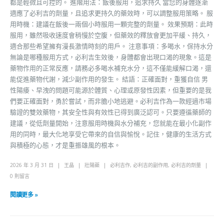
都是輕微且可控的。 進階用法：飯後服用，追求持久 當您的身體逐漸
適應了必利吉的劑量，且追求更持久的藥效時，可以調整服用策略。 服
用時機：建議在飯後一兩個小時服用一顆完整的劑量。 效果預期：此時
服用，雖然吸收速度會稍慢於空腹，但藥效的釋放會更加平緩、持久，
適合那些希望擁有漫長激情時刻的用戶。 注意事項：多喝水，保持水分
無論是哪種服用方式，必利吉生效後，身體都會出現口渴的現象。這是
藥物作用的正常反應，請務必多喝水補充水分，這不僅能緩解口渴，還
能促進藥物代謝，減少副作用的發生。 結語：正確面對，重獲自信 男
性陽痿、早洩的問題可能源於體質、心理或原發性因素，但重要的是我
們要正確面對，勇於嘗試，而非膽小地逃避。必利吉作為一款經過市場
驗證的雙效藥物，其安全性與有效性已得到廣泛認可。只要遵循藥師的
建議，從低劑量開始，注意服用時機與水分補充，您就能在最小化副作
用的同時，最大化地享受它帶來的自信與愉悅。記住，健康的生活方式
與積極的心態，才是重振雄風的根本。
2026 年 3 月 31 日
王晶
壯陽藥
必利吉作
,
必利吉的副作用
,
必利吉的劑量
0 則留言
閱讀更多 »