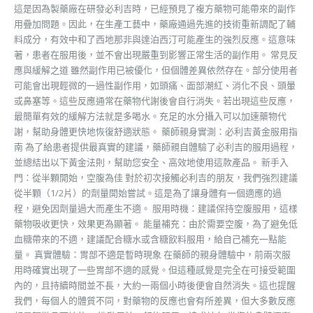
這是因為製藥廠在研發必利吉時，已經預見了複方藥物可能帶來的副作
用疊加問題。因此，在生產工藝中，藥廠通過先進的技術重新調配了輔
料成分，有效中和了西地那非與達泊西汀可能產生的強烈反應。這意味
著，患者在服用後，並不會出現嚴重到影響正常生活的副作用。 常見反
應與緩解之道 雖然副作用已被優化，但個體差異依然存在。部分使用者
可能會出現輕微的一過性副作用，如頭痛、面部潮紅、消化不良、頭暈
或鼻塞等。這些反應通常在藥物代謝後會自行消失。若出現這些反應，
最簡單有效的緩解方法就是多喝水。充足的水分攝入可以加速藥物代
謝，幫助身體更快地恢復舒適狀態。 藥師親身實測：必利吉黃金服用指
南 為了給患者提供最真實的建議，藥師親自體驗了必利吉的服用過程，
並總結出以下黃金法則，幫助您安全、高效地使用這款產品。 新手入
門：從半顆開始，空腹為佳 對於初次接觸必利吉的朋友，我們強烈建議
從半顆（1/2片）的劑量開始嘗試。這是為了讓身體有一個適應的過
程，避免因劑量過大而產生不適。 服用時機：建議保持空腹服用，這樣
藥物吸收更快，效果更為顯著。 能量補充：由於需要空腹，為了避免低
血糖帶來的不適，建議配合糖水或含糖飲料服用，給自己補充一點能
量。 真實體驗：胃部不適是暫時現象 在藥師的親身體驗中，前兩次服
用時確實出現了一些胃部不適的感覺。但這種感覺是完全在可接受範圍
內的，且持續時間並不長，大約一兩個小時後便會自然消失。這也提醒
我們，每個人的體質不同，對藥物的反應也會有所差異，但大多數反應