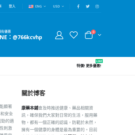
車
登入
ENG
USD
賴有優惠
0
INE：@766kcvhp
LINE
特價!
更多優惠!
關於博客
勁能顯著
康藥本鋪
會及時推送健康、藥品相關資
性和安全
訊，確保我們大家對日常的生活，服用藥
利勁的適
物，都有一個正確的認識，防範於未然，
弱性刺激
擁有一個健康的身體是最為重要的。目前