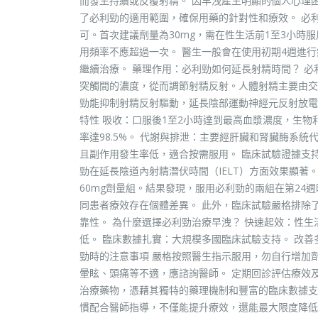
而發生持續或反覆射精。 因早洩產生明顯的個人心理
了必利勁的適用範圍，確保用藥的針對性和療效。 必
可。首次建議劑量為30mg，需在性生活前1至3小時服
用頻率不應超過一次。 醫生一般會在使用初期4週進
繼續治療。 藥理作用：必利勁如何延長射精時間？ 必
突觸間的濃度，從而調節射精反射。人體射精主要由交
勁能抑制射精反射驅動，延長陰部運動神經元反射放電
特性 吸收：口服後1至2小時達到最高血漿濃度，生物
率達98.5%。 代謝與排泄：主要經肝臟和腎臟酶系
且副作用發生率低，適合按需服用。 臨床試驗證據支持
勁在延長陰道內射精潛伏時間（IELT）方面效果顯著。
60mg劑量組。結果發現，服用必利勁的兩組在第24週時
同患者療效存在個體差異。 此外，臨床試驗嚴格排除
靠性。 為什麼選擇必利勁治療早洩？ 快速起效：性生
低。 臨床數據扎實：大規模多國臨床試驗支持。 改
勁時的注意事項 嚴格按照醫生指示服用，勿自行增加
暈眩、頭痛等不適，應諮詢醫師。 定期回診評估療效
治療藥物，憑藉其獨特的藥理機制和豐富的臨床數據支
慣配合醫師指導，不僅能提升療效，還能最大限度降