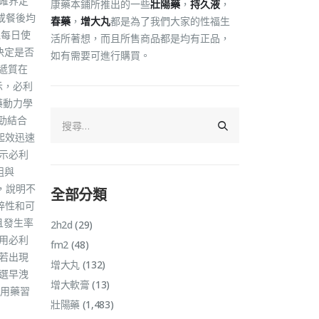
確界定
康藥本鋪所推出的一些
壯陽藥
，
持久液
，
或餐後均
春藥
，
增大丸
都是為了我們大家的性福生
但每日使
活所著想，而且所售商品都是均有正品，
決定是否
如有需要可進行購買。
遞質在
示，必利
藥動力學
勁結合
起效迅速
顯示必利
組與
關，說明不
全部分類
粹性和可
且發生率
2h2d
(29)
用必利
fm2
(48)
若出現
增大丸
(132)
選早洩
增大軟膏
(13)
用藥習
壯陽藥
(1,483)