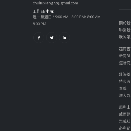
chuliuxiang72@gmail.com
工作日/小時:
週一至週日 / 9:00 AM - 8:00 PM/ 8:00 AM -
關於我
8:00 PM
聯繫我
我的賬
超商查
新聞BL
選購商
壯陽藥
持久液
春藥
增大丸
犀利士
威而鋼
樂威壯
必利勁