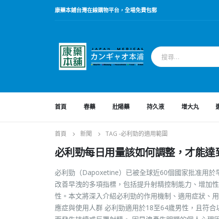
康藥本鋪台灣在線購物平台，全場免費包郵
首頁
春藥
壯陽藥
持久液
增大丸
首頁
新聞
TAG -
必利勁的適用範圍
必利勁每日用量該如何調整，才能達
必利勁（Dapoxetine）已被全球近60個國家批准
改善早洩的多項指標，包括提升射精控制能力、增加性
性。本文將深入介紹必利勁的作用機制、適用症狀、用
應症與使用人群 必利勁適用於18至64歲男性，且符