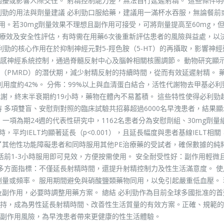
困擾或影響人際交往。 射精控制能力差，無法自行延遲射精。 這些條件明
利勁的用法與劑量建議 必利勁口服給藥，建議用一滿杯水吞服，無論餐前
用。若30mg劑量效果不理想且副作用可接受，可將劑量提高至60mg，
行療效及安全性評估，有時需在用藥6次後重新評估患者的風險與益處，以
利勁的核心作用在於抑制神經元對5-羥色胺（5-HT）的再攝取，影響神經
感神經系統控制，通過脊髓反射中心及腦幹相關核團調節。 動物研究顯
（PMRD）的潛伏期，減少射精反射的持續時間，從而有效延遲射精。 
利用度約42%。 分佈：99%以上與血清蛋白結合，活性代謝物去甲基必利
統代謝，終末半衰期約19小時，藥物在體內不易蓄積。 這些特性使得必利勁
 多項雙盲、安慰劑對照的臨床試驗共招募超過6000名早洩患者，結果
 一項為期24週的代表性研究中，1162名患者分為安慰劑組、30mg劑量
，平均IELT均顯著延長（p<0.001），且延長幅度與患者基線IELT相
了其他性功能障礙患者和同時服用其他PE治療藥的受試者，確保數據的純
活前1-3小時服用即可見效，方便按需使用。 安全耐受性好：副作用輕微
善多方面指標：不僅延長射精時間，還提升射精控制力及性生活滿意度。 使
劑量或頻率。 服用期間避免與硝酸鹽類藥物同用，以免引起嚴重低血壓。 
及副作用，必要時調整用藥方案。 總結 必利勁作為目前全球多國批准的首
持，成為男性延長射精時間、改善性生活質量的有效方案。正確、規範的
低副作用風險，為早洩患者帶來更健康的性生活體驗。