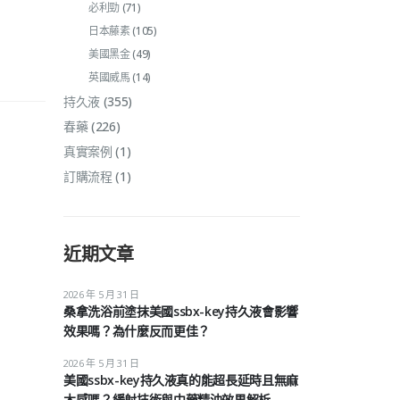
必利勁
(71)
日本藤素
(105)
美國黑金
(49)
英國威馬
(14)
持久液
(355)
春藥
(226)
真實案例
(1)
訂購流程
(1)
近期文章
2026 年 5 月 31 日
桑拿洗浴前塗抹美國ssbx-key持久液會影響
效果嗎？為什麼反而更佳？
2026 年 5 月 31 日
美國ssbx-key持久液真的能超長延時且無麻
木感嗎？緩射技術與中藥精油效果解析