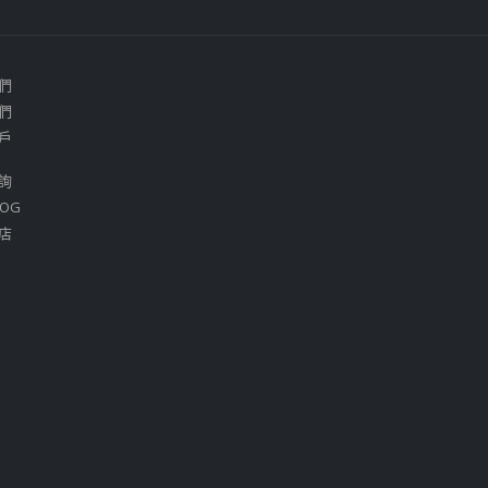
們
們
戶
詢
OG
店