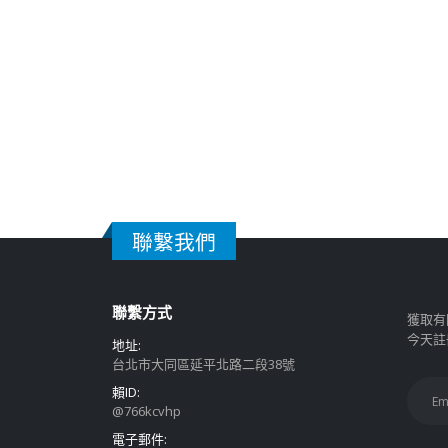
聯繫我們
聯繫方式
獲取有
今天註
地址:
台北市大同區延平北路二段38號
賴ID:
@766kcvhp
電子郵件: