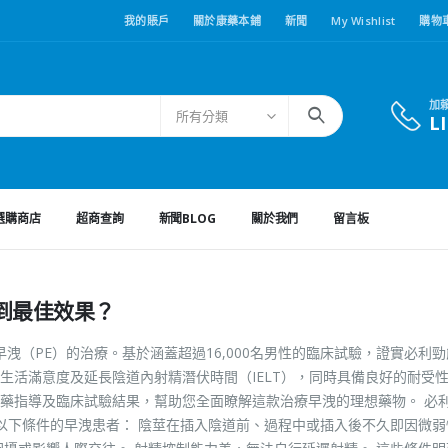
我的賬戶
關於康藥本鋪
新聞
My Wishlist
購物
加
所有分類
L
選購商店
超商查詢
新聞BLOG
關於我們
留言板
到最佳效果？
用於早洩（PE）的治療。基於涵蓋超過16,000名男性的臨床試驗，證實必利
生活滿意度及延長陰道內射精潛伏時間（IELT），同時具備良好的耐受
藥指導及臨床試驗結果，幫助您全面瞭解這款治療早洩的理想藥物。 必
合以下條件的早洩患者： 陰莖在插入陰道前、過程中或插入後不久即因微