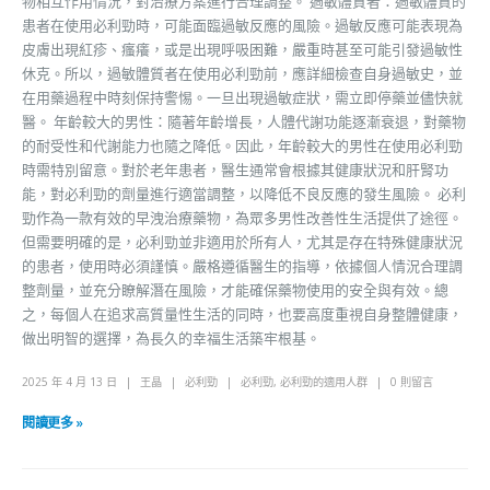
物相互作用情況，對治療方案進行合理調整。 過敏體質者：過敏體質的
患者在使用必利勁時，可能面臨過敏反應的風險。過敏反應可能表現為
皮膚出現紅疹、瘙癢，或是出現呼吸困難，嚴重時甚至可能引發過敏性
休克。所以，過敏體質者在使用必利勁前，應詳細檢查自身過敏史，並
在用藥過程中時刻保持警惕。一旦出現過敏症狀，需立即停藥並儘快就
醫。 年齡較大的男性：隨著年齡增長，人體代謝功能逐漸衰退，對藥物
的耐受性和代謝能力也隨之降低。因此，年齡較大的男性在使用必利勁
時需特別留意。對於老年患者，醫生通常會根據其健康狀況和肝腎功
能，對必利勁的劑量進行適當調整，以降低不良反應的發生風險。 必利
勁作為一款有效的早洩治療藥物，為眾多男性改善性生活提供了途徑。
但需要明確的是，必利勁並非適用於所有人，尤其是存在特殊健康狀況
的患者，使用時必須謹慎。嚴格遵循醫生的指導，依據個人情況合理調
整劑量，並充分瞭解潛在風險，才能確保藥物使用的安全與有效。總
之，每個人在追求高質量性生活的同時，也要高度重視自身整體健康，
做出明智的選擇，為長久的幸福生活築牢根基。
2025 年 4 月 13 日
王晶
必利勁
必利勁
,
必利勁的適用人群
0 則留言
閱讀更多 »