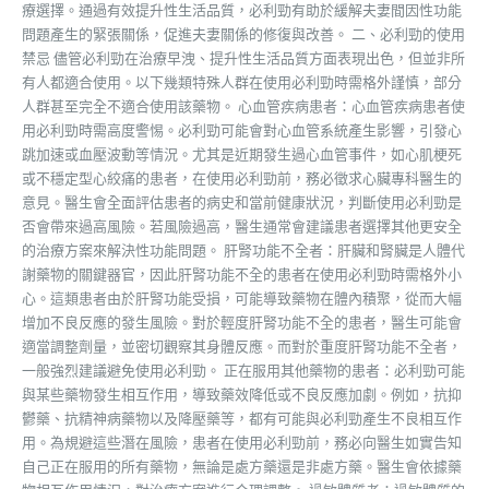
療選擇。通過有效提升性生活品質，必利勁有助於緩解夫妻間因性功能
問題產生的緊張關係，促進夫妻關係的修復與改善。 二、必利勁的使用
禁忌 儘管必利勁在治療早洩、提升性生活品質方面表現出色，但並非所
有人都適合使用。以下幾類特殊人群在使用必利勁時需格外謹慎，部分
人群甚至完全不適合使用該藥物。 心血管疾病患者：心血管疾病患者使
用必利勁時需高度警惕。必利勁可能會對心血管系統產生影響，引發心
跳加速或血壓波動等情況。尤其是近期發生過心血管事件，如心肌梗死
或不穩定型心絞痛的患者，在使用必利勁前，務必徵求心臟專科醫生的
意見。醫生會全面評估患者的病史和當前健康狀況，判斷使用必利勁是
否會帶來過高風險。若風險過高，醫生通常會建議患者選擇其他更安全
的治療方案來解決性功能問題。 肝腎功能不全者：肝臟和腎臟是人體代
謝藥物的關鍵器官，因此肝腎功能不全的患者在使用必利勁時需格外小
心。這類患者由於肝腎功能受損，可能導致藥物在體內積聚，從而大幅
增加不良反應的發生風險。對於輕度肝腎功能不全的患者，醫生可能會
適當調整劑量，並密切觀察其身體反應。而對於重度肝腎功能不全者，
一般強烈建議避免使用必利勁。 正在服用其他藥物的患者：必利勁可能
與某些藥物發生相互作用，導致藥效降低或不良反應加劇。例如，抗抑
鬱藥、抗精神病藥物以及降壓藥等，都有可能與必利勁產生不良相互作
用。為規避這些潛在風險，患者在使用必利勁前，務必向醫生如實告知
自己正在服用的所有藥物，無論是處方藥還是非處方藥。醫生會依據藥