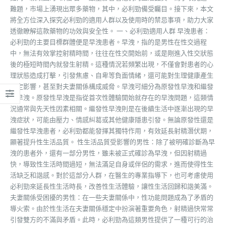
難題，市場上湧現出眾多藥物，其中，必利勁備受矚目。接下來，本文
將全方位深入探究必利勁的適用人群以及使用時的禁忌事項，助力大家
透徹瞭解這款藥物的功效與安全性。 一、必利勁適用人群 早洩患者：
必利勁的主要目標群體便是早洩患者。早洩，指的是男性在性交過程
中，無法有效掌控射精時間，往往在性交開始前，或是剛進入性交狀態
後的極短時間內就發生射精。這種情況若頻繁出現，不僅會對患者的心
理狀態造成打擊，引發焦慮、自卑等負面情緒，還可能對生理健康產生
一定影響，甚至對夫妻關係構成威脅。早洩可細分為原發性早洩和繼發
性早洩。原發性早洩是指從首次性體驗開始就存在的早洩問題，這類情
況通常與先天性因素相關。繼發性早洩則是在後續生活中逐漸出現的早
洩症狀，可能由壓力、情感糾葛或其他健康隱患引發。無論原發性還是
繼發性早洩患者，必利勁都能發揮其獨特作用，有效延長射精潛伏期，
顯著提升性生活品質。 性生活品質受影響的男性：除了被明確診斷為早
洩的患者外，還有一部分男性，雖未被正式確診為早洩，但因射精過
快，導致性生活時間過短，無法滿足自身或伴侶的需求，進而使得性生
活缺乏和諧感。對於這部分人群，在醫生的專業指導下，也可考慮使用
必利勁來延長性生活時長，改善性生活體驗，讓性生活回歸和諧美滿。
夫妻關係受困擾的男性：在一些夫妻關係中，性功能問題成為了矛盾的
導火索。由於性生活在夫妻關係穩定中扮演著重要角色，射精過快常常
引發雙方的不滿與矛盾。此時，必利勁為這類男性提供了一種可行的治