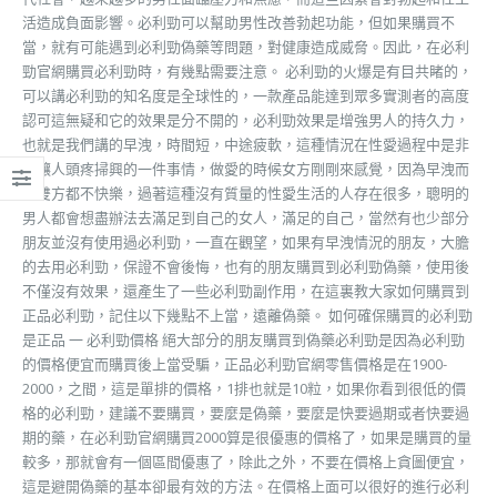
活造成負面影響。必利勁可以幫助男性改善勃起功能，但如果購買不
當，就有可能遇到必利勁偽藥等問題，對健康造成威脅。因此，在必利
勁官網購買必利勁時，有幾點需要注意。 必利勁的火爆是有目共睹的，
可以講必利勁的知名度是全球性的，一款產品能達到眾多實測者的高度
認可這無疑和它的效果是分不開的，必利勁效果是增強男人的持久力，
也就是我們講的早洩，時間短，中途疲軟，這種情況在性愛過程中是非
常讓人頭疼掃興的一件事情，做愛的時候女方剛剛來感覺，因為早洩而
讓雙方都不快樂，過著這種沒有質量的性愛生活的人存在很多，聰明的
男人都會想盡辦法去滿足到自己的女人，滿足的自己，當然有也少部分
朋友並沒有使用過必利勁，一直在觀望，如果有早洩情況的朋友，大膽
的去用必利勁，保證不會後悔，也有的朋友購買到必利勁偽藥，使用後
不僅沒有效果，還產生了一些必利勁副作用，在這裏教大家如何購買到
正品必利勁，記住以下幾點不上當，遠離偽藥。 如何確保購買的必利勁
是正品 一 必利勁價格 絕大部分的朋友購買到偽藥必利勁是因為必利勁
的價格便宜而購買後上當受騙，正品必利勁官網零售價格是在1900-
2000，之間，這是單排的價格，1排也就是10粒，如果你看到很低的價
格的必利勁，建議不要購買，要麼是偽藥，要麼是快要過期或者快要過
期的藥，在必利勁官網購買2000算是很優惠的價格了，如果是購買的量
較多，那就會有一個區間優惠了，除此之外，不要在價格上貪圖便宜，
這是避開偽藥的基本卻最有效的方法。在價格上面可以很好的進行必利