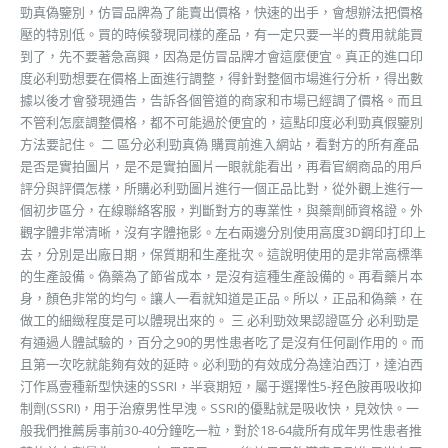
勁真偽鑒別，仿冒品牌為了能賣出價格，快速的出手，會想辦法把價格
壓的特別低。買的時候發現同樣的產品，有一定只要一半的費用就能買
到了，先不要著急高興，因為是仿冒品牌才會這麼便宜。真正的進口印
度必利勁想要在價格上面進行調整，得針對整個市場進行分析，得出數
據以後才會發現通告，告訴各個管道的商家和市場已經調了價格。而且
不管利怎麼調整價格，都不可能過於便宜的，這點印度必利勁真假鑒別
方法要記住。 二 區分必利勁真偽 購買前進入網站，看對方的所有產品
是否是實拍圖片，是不是實拍圖片一眼就能看出，再看官網商品的用戶
評分與評價怎樣，所購必利勁圖片進行一個正品比對，從外觀上進行一
個初步區分，在線聯絡客服，判斷對方的專業性，與藥劑師資格證。外
觀字體非常清晰，沒有字體拖影。左右兩邊分別使用高度3D鋼印打印上
去，分別是出廠日期，保質期和生產批次。這說明使用的是非常高標準
的生產設備。偽藥為了節省成本，是沒有這種生產設備的。再看藥片本
身，顏色非常的均勻。讓人一看就知道是正品。所以，正品和偽藥，在
做工的細緻程度是可以體現出來的。 三 必利勁效果認證區分 必利勁是
有通過人體試驗的，百分之90的男性患者吃了是沒有任何副作用的。而
且第一次吃就能夠有效的延時。必利勁的有效成分為達泊西汀，達泊西
汀作爲壹種新型快速的SSRI，半衰期短，屬于選擇性5-羟色胺再吸收抑
制劑(SSRI)，用于治療男性早洩。SSRI的優點就是吸收快，見效快。一
般我們推薦房事前30-40分鐘吃一粒，對於18-64歲所有成年男性患者推