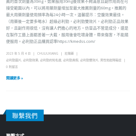
薦的首次劑量為30mg。如果服用30mg後效果不夠滿意且副作用尚在可
接受範圍以內，可以將用藥劑量增加至最大推薦劑量的60mg。推薦的
最大用藥劑量使用頻率為每24小時一次。温馨提示：空腹效果最佳。
（用藥後一定要多喝水）超級必利勁，必利勁雙效片，必利勁正品效果
好，且副作用很低，沒有讓人們擔心的地方。仿冒品不管是成分，還是
在製作工藝上面都差著一大截，服用後會吃壞身體，帶來傷害，不能隨
便服用。必利勁正品購買認準https://kmedss.com/
2023 年 5 月 4 日
CHULIUXIANG
壯陽藥
必利勁圖片
,
必利勁效果
,
必利勁的知名度
,
必利勁真假
,
必利勁雙效片
,
男性勃起障礙症
0 則留言
閱讀更多 »
聯繫我們
聯繫方式