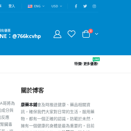
車
登入
ENG
USD
賴有優惠
0
INE：@766kcvhp
LINE
特價!
更多優惠!
關於博客
A哥將為
康藥本鋪
會及時推送健康、藥品相關資
的成分與
訊，確保我們大家對日常的生活，服用藥
的反應
物，都有一個正確的認識，防範於未然，
腎臟毒
擁有一個健康的身體是最為重要的。目前