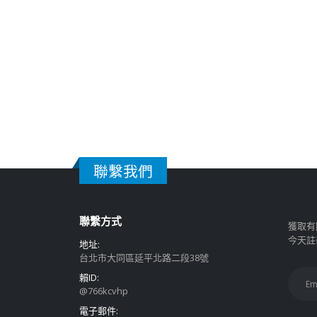
聯繫我們
聯繫方式
獲取有
今天註
地址:
台北市大同區延平北路二段38號
賴ID:
@766kcvhp
電子郵件: