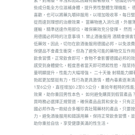
素，對陽痿、早洩和勃起困難有顯著療效。 德國必邦
些成分能全方位滋補身體，提升男性整體生理機能。 
喜歡，也可以將藥丸嚼碎服用，以增加吸收率。每日堅
從而達到理想的治療效果。 當藥物進入消化道，外層
運輸，精準送達作用部位，確保藥效充分發揮。 然而
用德國必邦時的注意事項 1. 禁止酒後服用 酒精會
低藥效。因此，切勿在飲酒後服用德國必邦，以免浪費藥
保健品不會產生衝突，但為了避免可能的藥物交互作用，
飲食習慣，正常飲食即可，食物不會影響德國必邦的效
感受到身體變化，輕度患者當天即可燃起性慾，陰莖持
量明顯提升，性能力大幅增強。 二十天後 射精能力顯
勃起更加堅挺有力，性行為更具激情，體內毒素逐漸清
1至6公分，直徑增加0.2至0.5公分，重拾年輕時的
效果，助你重回男性本色。 如何避免購買到假冒產品
買時務必選擇正規管道，確保產品品質和安全。只有正
國必邦作為一款結合多種珍貴壯陽藥材的產品，只要按
力。避免酒後服用和錯誤用藥，保持正常飲食習慣，並
助你重拾自信，享受健康美滿的性生活。