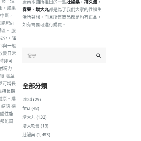
紅花，這
康藥本鋪所推出的一些
壯陽藥
，
持久液
，
服。如果
春藥
，
增大丸
都是為了我們大家的性福生
中斷，
活所著想，而且所售商品都是均有正品，
細胞靶向
如有需要可進行購買。
區。 服
成分，降
邦與一般
改變日常
時即可
射精力
後 陰莖
莖可增長
全部分類
維持長期
健康。購
2h2d
(29)
結語 德
fm2
(48)
體性能
增大丸
(132)
邦能幫
增大軟膏
(13)
壯陽藥
(1,483)