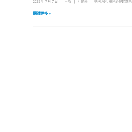
2025 年 7 月 7 日
王晶
壯陽藥
德國必邦
,
德國必邦的效果
閱讀更多 »