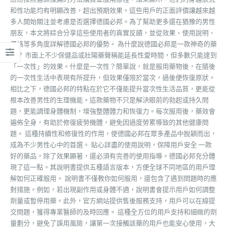
和性功能均有明顯改善，超出預期效果。這些用戶的正面評價讓越來越
多人開始關注並考慮是否選擇德國必邦。為了幫助更多還在猶豫的男性
朋友，本文將綜合分享這些使用者的真實反饋，並從效果、使用說明、
價格等多角度詳解德國必邦的優勢。 為什麼說德國必邦是一款神奇的藥
物？ 市面上不少保健品或壯陽藥聲稱能延長性愛時間，但多數只能達到
「一次性」的效果。什麼是一次性？簡單說，就是服用藥物後，在隨後
的一次性生活中表現有所提升，但效果僅限於當次，過後便恢復原狀。
相比之下，德國必邦的特點在於它不僅能提升當次性生活品質，更能從
根本改善男性的生理機能。這款藥物不只是解決眼前的勃起或持久問
題，更能調理身體機制，增強整體體力和恢復力。每次服用後，藥效會
遍佈全身，有助於修復疲勞機體，避免因過度勞累導致的其他健康問
題。 這種持續性和修復性的作用，使德國必邦在眾多產品中脫穎而出，
成為不少男性心中的首選。 貼心詳盡的使用說明，保障用戶安全 一款
好的藥品，除了效果顯著，還必須有完善的使用指導。德國必邦充分體
現了這一點。其說明書提供五種語言版本，方便全球不同地區的用戶理
解如何正確服用。 說明書不僅教你如何服用，還包含了遇到問題時的應
對措施。例如，若出現副作用或身體不適，說明書會提示用戶如何調整
劑量或暫停用藥。此外，官方網站提供售後服務支持，用戶可以在線提
交問題，獲得專業醫師的及時回應。 這種全方位的用戶支持和細緻的劑
量劃分，避免了誤用風險，讓第一次接觸該藥的用戶也能安心使用，大