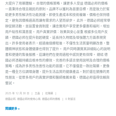
大提升了用藥體驗。 合理的價格策略，讓更多人受益 德國必邦的價格
一直秉持合理且親民的原則。品牌不以獲利為首要目標，而是致力於幫
助更多男性解決性功能困擾。即使生產成本和技術複雜，價格也保持穩
定，避免因價格過高而讓有需求的人望而卻步。 此外，德國必邦經常舉
辦促銷活動，並設置會員制度，讓忠實用戶享受更多優惠和福利，增加
用戶粘性和滿意度。 用戶真實評價：效果與安心並重 根據多位用戶反
饋，德國必邦在提升勃起硬度、延長持久時間及增強體力方面表現突
出。許多使用者表示，經過幾個療程後，不僅性生活質量明顯改善，整
體精神狀態和身體健康也得到了提升。 用戶同時讚賞其詳細貼心的說明
書和便捷的售後服務，這讓他們在使用過程中感到更有保障。 總結 德
國必邦憑藉持續且根本性的療效、完善的多語言使用說明及合理的價格
策略，成為許多男性改善性功能的首選。它不僅僅是一款壯陽藥，更像
是一種全方位調理身體、提升生活品質的健康產品。對於還在猶豫的男
性朋友，從眾多用戶的真實評價和醫師推薦來看，德國必邦值得信賴與
嘗試。
2025 年 12 月 30 日
王晶
壯陽藥
德國必邦
,
德國必邦的使用心得
,
德國必邦的價格
0 則留言
閱讀更多 »