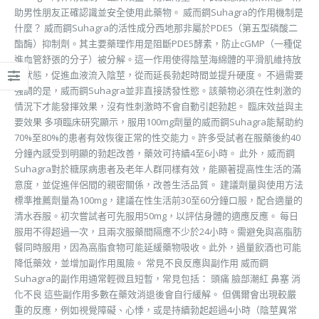
助男性朋友正確認識並安全使用此藥物。 威而鋼Suhagra的作用機制是
什麼？ 威而鋼Suhagra的活性成分西地那非屬於PDE5（第五型磷酸二
酯酶）抑制劑。其主要藥理作用是阻斷PDE5酵素，防止cGMP（一種促
進血管舒張的分子）被分解。這一作用使得陰莖海綿體的平滑肌維持放
鬆狀態，促進血液流入陰莖，從而延長勃起時間並提升硬度。 不過需要
強調的是，威而鋼Suhagra並非直接誘發性慾。該藥物必須在性刺激的
情況下才能發揮效果，沒有性刺激時不會自動引起勃起。 臨床效益與主
要效果 多項臨床研究顯示，服用100mg劑量的威而鋼Suhagra能幫助約
70%至80%的患者有效恢復正常的性交能力。許多受試者在服藥後約40
分鐘內感受到明顯的勃起改善，藥效可持續4至6小時。 此外，威而鋼
Suhagra對於糖尿病患者及老年人群同樣有效，能顯著提高性生活的滿
意度，並促進伴侶間的親密關係，改善生活品質。 建議劑量與使用方法
標準推薦劑量為100mg，建議在性生活前30至60分鐘口服，配合適量的
清水吞服。初次嘗試者可先服用50mg，以評估身體的適應反應。 每日
服用不得超過一次，且兩次服藥間隔應不少於24小時。需避免與高脂肪
餐同時服用，因為高脂食物可能延緩藥物吸收。此外，過量飲酒也可能
降低藥效，並增加副作用風險。 常見不良反應與副作用 威而鋼
Suhagra的副作用通常輕微且短暫，常見包括： 頭痛 臉部潮紅 鼻塞 消
化不良 這些副作用多數在藥效消退後會自行緩解。 但偶爾會出現較嚴
重的反應，例如視覺障礙、心悸，或是持續勃起超過4小時（陰莖異常