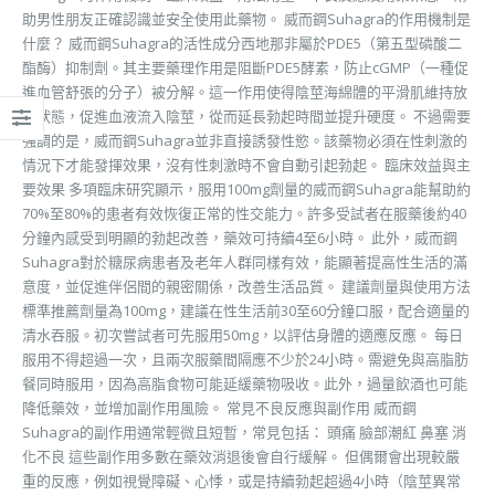
助男性朋友正確認識並安全使用此藥物。 威而鋼Suhagra的作用機制是
什麼？ 威而鋼Suhagra的活性成分西地那非屬於PDE5（第五型磷酸二
酯酶）抑制劑。其主要藥理作用是阻斷PDE5酵素，防止cGMP（一種促
進血管舒張的分子）被分解。這一作用使得陰莖海綿體的平滑肌維持放
鬆狀態，促進血液流入陰莖，從而延長勃起時間並提升硬度。 不過需要
強調的是，威而鋼Suhagra並非直接誘發性慾。該藥物必須在性刺激的
情況下才能發揮效果，沒有性刺激時不會自動引起勃起。 臨床效益與主
要效果 多項臨床研究顯示，服用100mg劑量的威而鋼Suhagra能幫助約
70%至80%的患者有效恢復正常的性交能力。許多受試者在服藥後約40
分鐘內感受到明顯的勃起改善，藥效可持續4至6小時。 此外，威而鋼
Suhagra對於糖尿病患者及老年人群同樣有效，能顯著提高性生活的滿
意度，並促進伴侶間的親密關係，改善生活品質。 建議劑量與使用方法
標準推薦劑量為100mg，建議在性生活前30至60分鐘口服，配合適量的
清水吞服。初次嘗試者可先服用50mg，以評估身體的適應反應。 每日
服用不得超過一次，且兩次服藥間隔應不少於24小時。需避免與高脂肪
餐同時服用，因為高脂食物可能延緩藥物吸收。此外，過量飲酒也可能
降低藥效，並增加副作用風險。 常見不良反應與副作用 威而鋼
Suhagra的副作用通常輕微且短暫，常見包括： 頭痛 臉部潮紅 鼻塞 消
化不良 這些副作用多數在藥效消退後會自行緩解。 但偶爾會出現較嚴
重的反應，例如視覺障礙、心悸，或是持續勃起超過4小時（陰莖異常