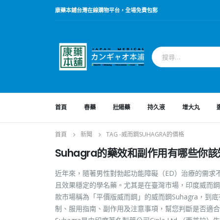
康藥本鋪台灣在線購物平台，全場免費包郵
首頁
春藥
壯陽藥
持久液
增大丸
首頁
新聞
TAG -
威而鋼SUHAGRA的價格
Suhagra的藥效和副作用有哪些你
近年來，隨著男性對勃起功能障礙（ED）治療的需求
且效果穩定的學名藥。尤其是在臺灣市場，印度威而鋼學
款市場稱為「平價版威而鋼」的威而鋼Suhagra，到
制、服用指南、副作用及注意事項，幫您判斷是否適合自