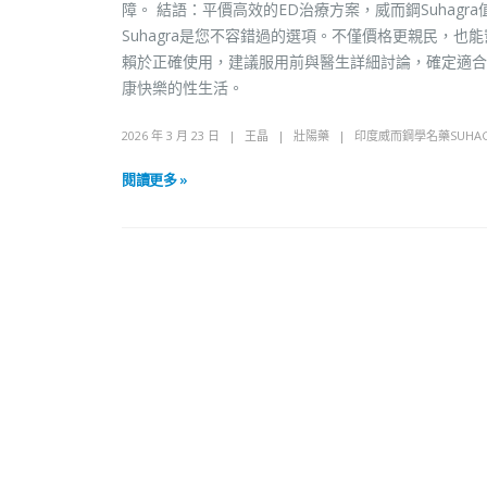
障。 結語：平價高效的ED治療方案，威而鋼Suhag
Suhagra是您不容錯過的選項。不僅價格更親民，
賴於正確使用，建議服用前與醫生詳細討論，確定適合
康快樂的性生活。
2026 年 3 月 23 日
王晶
壯陽藥
印度威而鋼學名藥SUHAG
閱讀更多 »