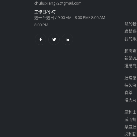
chuliuxiang72@gmail.com
工作日/小時:
週一至週日 / 9:00 AM - 8:00 PM/ 8:00 AM -
關於我
8:00 PM
聯繫我
我的賬
超商查
新聞BL
選購商
壯陽藥
持久液
春藥
增大丸
犀利士
威而鋼
樂威壯
必利勁