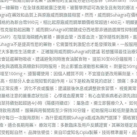
拉）生產的一款威而鋼學名藥。該藥物的主要成分是西地那非（Sildenafil）10
一線藥物，在全球長期被廣泛使用，被醫學界認可為安全且有效的療法。 C
gra在藥效和品質上與原廠威而鋼旗鼓相當。然而，威而鋼Suhagra在價
的價格約為新台幣990元，相比起原廠威而鋼單顆價格常超過1400元，明顯
男性克服勃起困難？ 威而鋼Suhagra的關鍵成分西地那非通過選擇性抑制體
（cGMP）在陰莖海綿體內累積，擴張血管，改善血流。當伴隨性刺激時，
uhagra不是提高性慾的藥物，它需要性刺激配合才能發揮效果。一般服用
大多數性生活需求。 正確服用威而鋼Suhagra的建議 若想獲得最佳治
會延遲藥物吸收，建議避免同時進食油膩食物。 提前30至60分鐘服用
免與酒精及高糖飲料同時服用，防止影響血液動態和藥效。 劑量從50m
至100mg。 遵醫囑使用：因個人體質不同，不宜擅自更改用藥劑量。 
安全性高，但部分人會出現短暫的副作用，以下是較為常見的症狀： 頭痛：多
屬正常反應。 消化不良或腹脹：建議飯後休息或調整飲食習慣。 視覺異常
需嚴格注意的嚴重症狀包括： 心悸或血壓異常：有心血管疾病者必須先諮
陰莖持續勃起超過4小時（陽痿持續症）：屬急症，需立即醫療介入。 如
時飲用酒精。 服藥與用餐間距至少保持30分鐘。 初始服用以較低劑量為宜
每日一次服用原則。 為什麼威而鋼Suhagra能成為熱門選擇？ 價格實
濟負擔，適合長期用藥。 療效可靠：多數臨床及用戶反饋證實，其藥效穩定
受輕鬆自然。 品牌信譽佳：來自印度知名Cipla製藥，技術標準嚴苛，品