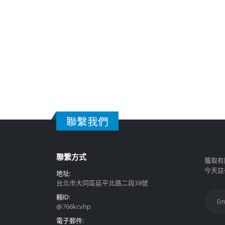
聯繫我們
聯繫方式
獲取有
今天註
地址:
台北市大同區延平北路二段38號
賴ID:
@766kcvhp
電子郵件: