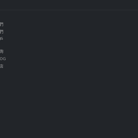
們
們
戶
詢
OG
店