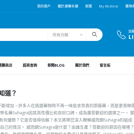
我的賬戶
關於康藥本鋪
新聞
My Wishlist
購物
加
所有分類
L
選購商店
超商查詢
新聞BLOG
關於我們
留言板
該知道？
不斷增加，許多人在挑選藥物時不再一味追求昂貴的原廠藥，而是更青睞
名藥Suhagra因其高性價比和良好口碑，成為廣受歡迎的選擇之一。 
底有何優勢？它是否值得信賴？本文將帶您深入瞭解威而鋼Suhagra的組成
己的情況。 威而鋼Suhagra是什麼？由誰生產？受歡迎的原因在哪裡？