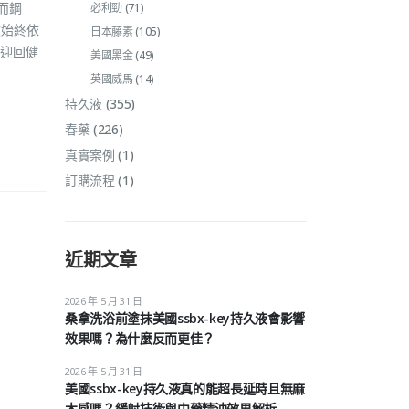
而鋼
必利勁
(71)
效始終依
日本藤素
(105)
迎回健
美國黑金
(49)
英國威馬
(14)
持久液
(355)
春藥
(226)
真實案例
(1)
訂購流程
(1)
近期文章
2026 年 5 月 31 日
桑拿洗浴前塗抹美國ssbx-key持久液會影響
效果嗎？為什麼反而更佳？
2026 年 5 月 31 日
美國ssbx-key持久液真的能超長延時且無麻
木感嗎？緩射技術與中藥精油效果解析