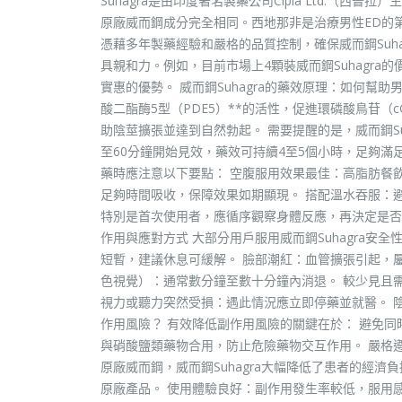
Suhagra是由印度著名製藥公司Cipla Ltd.（西普
原廠威而鋼成分完全相同。西地那非是治療男性ED的第
憑藉多年製藥經驗和嚴格的品質控制，確保威而鋼Suha
具親和力。例如，目前市場上4顆裝威而鋼Suhagra
實惠的優勢。 威而鋼Suhagra的藥效原理：如何幫助
酸二酯酶5型（PDE5）**的活性，促進環磷酸鳥苷
助陰莖擴張並達到自然勃起。 需要提醒的是，威而鋼S
至60分鐘開始見效，藥效可持續4至5個小時，足夠滿足
藥時應注意以下要點： 空腹服用效果最佳：高脂肪餐飲
足夠時間吸收，保障效果如期顯現。 搭配溫水吞服：避
特別是首次使用者，應循序觀察身體反應，再決定是否增
作用與應對方式 大部分用戶服用威而鋼Suhagra
短暫，建議休息可緩解。 臉部潮紅：血管擴張引起，
色視覺）：通常數分鐘至數十分鐘內消退。 較少見且
視力或聽力突然受損：遇此情況應立即停藥並就醫。 
作用風險？ 有效降低副作用風險的關鍵在於： 避免同
與硝酸鹽類藥物合用，防止危險藥物交互作用。 嚴格遵守
原廠威而鋼，威而鋼Suhagra大幅降低了患者的經
原廠產品。 使用體驗良好：副作用發生率較低，服用感