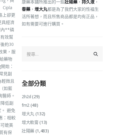
0mg，與
康藥本鋪所推出的一些
壯陽藥
，
持久液
，
ipla
春藥
，
增大丸
都是為了我們大家的性福生
格上卻更
活所著想，而且所售商品都是均有正品，
更具經濟
如有需要可進行購買。
內**磷
能有效幫
後約30
療效果，服
：給藥物
g開始：
常見副
為輕微且
全部分類
（如藍
詢醫師。
2h2d
(29)
何降低副
fm2
(48)
。 避免
增大丸
(132)
惠：相較
增大軟膏
(13)
且可媲美
壯陽藥
(1,483)
質有保