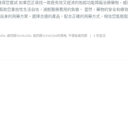
ra值得您嘗試 如果您正尋找一款既有效又經濟的勃起功能障礙治療藥物，威
也能幫助您重拾性生活自信，減輕醫療費用的負擔。 當然，藥物的安全和療
自身的用藥方案。選擇合適的產品，配合正確的用藥方式，相信您能輕鬆
RA
,
威而鋼SUHAGRA
,
威而鋼SUHAGRA的價格
,
平價版威而鋼
0 則留言