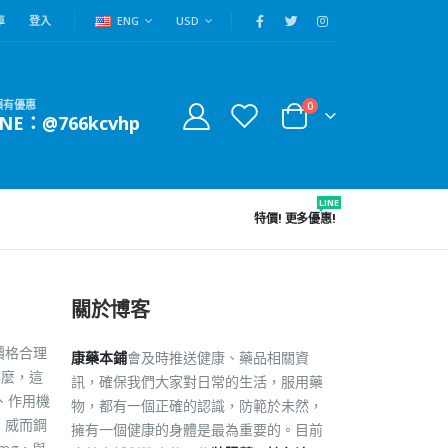
車
登入
ENG
USD
賴有優惠
0
INE：@766kcvhp
LINE
特價!
更多優惠!
關於博客
價格合理
康藥本鋪
會及時推送健康、藥品相關資
那麼，這
訊，確保我們大家對日常的生活，服用藥
、作用機
物，都有一個正確的認識，防範於未然，
 威而鋼
擁有一個健康的身體是最為重要的。目前