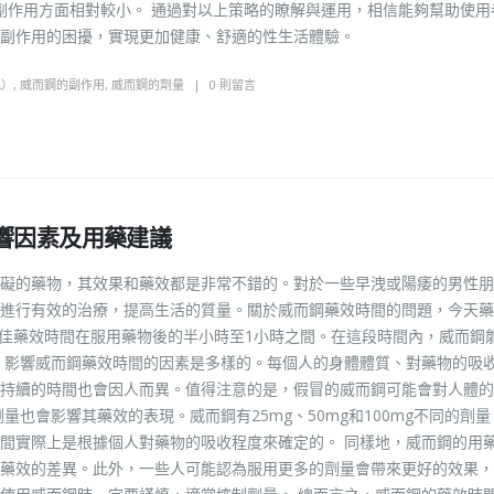
能在頭痛副作用方面相對較小。 通過對以上策略的瞭解與運用，相信能夠幫助使
等副作用的困擾，實現更加健康、舒適的性生活體驗。
A）
,
威而鋼的副作用
,
威而鋼的劑量
0 則留言
響因素及用藥建議
礙的藥物，其效果和藥效都是非常不錯的。對於一些早洩或陽痿的男性朋
進行有效的治療，提高生活的質量。關於威而鋼藥效時間的問題，今天藥
最佳藥效時間在服用藥物後的半小時至1小時之間。在這段時間內，威而鋼
，影響威而鋼藥效時間的因素是多樣的。每個人的身體體質、對藥物的吸
持續的時間也會因人而異。值得注意的是，假冒的威而鋼可能會對人體的
也會影響其藥效的表現。威而鋼有25mg、50mg和100mg不同的劑量
間實際上是根據個人對藥物的吸收程度來確定的。 同樣地，威而鋼的用
藥效的差異。此外，一些人可能認為服用更多的劑量會帶來更好的效果，