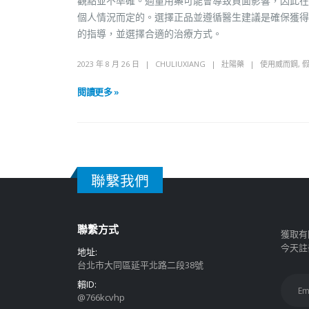
觀點並不準確。過量用藥可能會導致負面影響，因此在
個人情況而定的。選擇正品並遵循醫生建議是確保獲得
的指導，並選擇合適的治療方式。
2023 年 8 月 26 日
CHULIUXIANG
壯陽藥
使用威而鋼
,
閱讀更多 »
聯繫我們
聯繫方式
獲取有
今天註
地址:
台北市大同區延平北路二段38號
賴ID:
@766kcvhp