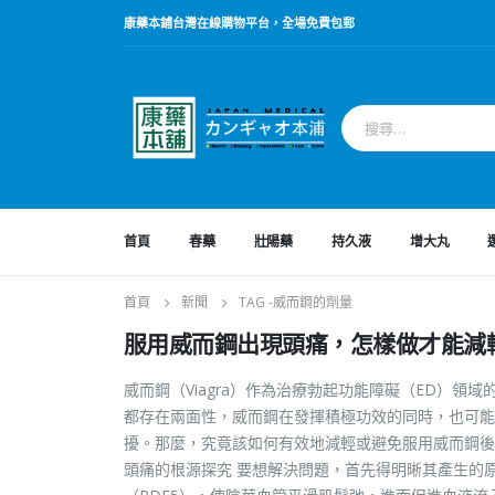
康藥本鋪台灣在線購物平台，全場免費包郵
首頁
春藥
壯陽藥
持久液
增大丸
首頁
新聞
TAG -
威而鋼的劑量
服用威而鋼出現頭痛，怎樣做才能減
威而鋼（Viagra）作為治療勃起功能障礙（ED）
都存在兩面性，威而鋼在發揮積極功效的同時，也可能
擾。那麼，究竟該如何有效地減輕或避免服用威而鋼後
頭痛的根源探究 要想解決問題，首先得明晰其產生的原因。