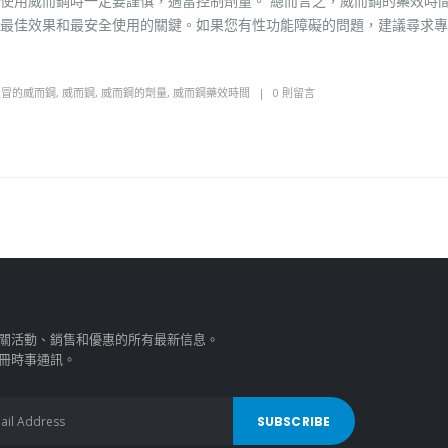
使用威而鋼時一定要謹慎，適當控制劑量。 總而言之，威而鋼的藥效時
最佳效果和最安全使用的關鍵。如果您有性功能障礙的問題，建議尋求專
假冒的威而鋼
,
威而鋼
,
威而鋼的劑量
,
威而鋼藥效時間
0 則留言
關活動、銷售和優惠的所有最新信息。
冊時事通訊。