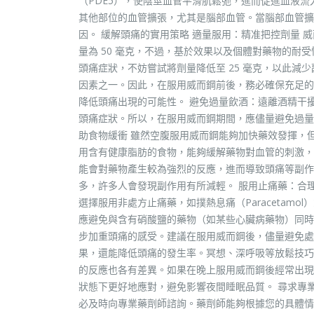
（PDE5），使陰莖血管平滑肌鬆弛，進而促進血液
其他部位的血管擴張，尤其是腦部血管。當腦部血管擴
因。 緩解頭痛的實用策略 適量服用：精准把控劑量
量為 50 毫克，不過，基於效果以及個體對藥物的耐受性
頭痛症狀，不妨嘗試將劑量降低至 25 毫克，以此減少
因素之一。因此，在服用威而鋼前後，務必確保充足的
降低頭痛出現的可能性。 避免過量飲酒：遠離酒精干
頭痛症狀。所以，在服用威而鋼期間，應儘量避免過量
助食物緩衝 雖然空腹服用威而鋼能夠加快藥效發揮，
用含有健康脂肪的食物，能夠緩解藥物對血管的刺激，
能會對藥物產生較為強烈的反應，進而導致頭痛等副作
多，許多人會發現副作用有所減輕。 服用止痛藥：合
選擇服用非處方止痛藥，如撲熱息痛（Paracetamo
應避免與含有硝酸鹽的藥物（如某些心臟病藥物）同時
步加重頭痛的感受。建議在服用威而鋼後，儘量避免處
果，還能降低頭痛的發生率。冥想、深呼吸等放鬆技巧
的反應也各有差異。如果在晚上服用威而鋼後經常出現
狀態下更好地應對，避免影響夜間睡眠品質。 尋求專
必及時向專業藥劑師諮詢。藥劑師能夠根據您的具體情