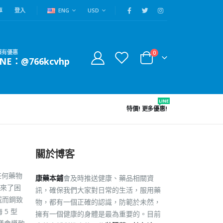
車
登入
ENG
USD
賴有優惠
0
INE：@766kcvhp
LINE
特價!
更多優惠!
關於博客
任何藥物
康藥本鋪
會及時推送健康、藥品相關資
來了困
訊，確保我們大家對日常的生活，服用藥
威而鋼致
物，都有一個正確的認識，防範於未然，
5 型
擁有一個健康的身體是最為重要的。目前