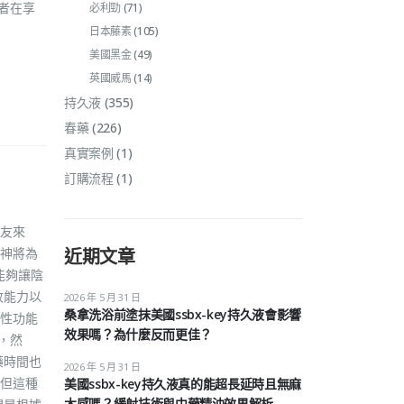
用者在享
必利勁
(71)
日本藤素
(105)
美國黑金
(49)
英國威馬
(14)
持久液
(355)
春藥
(226)
真實案例
(1)
訂購流程
(1)
友來
神將為
近期文章
能夠讓陰
收能力以
2026 年 5 月 31 日
桑拿洗浴前塗抹美國ssbx-key持久液會影響
性功能
效果嗎？為什麼反而更佳？
，然
藥時間也
2026 年 5 月 31 日
但這種
美國ssbx-key持久液真的能超長延時且無麻
木感嗎？緩射技術與中藥精油效果解析