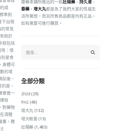
樣會導致
康藥本鋪所推出的一些
壯陽藥
，
持久液
，
的成
春藥
，
增大丸
都是為了我們大家的性福生
標準劑
活所著想，而且所售商品都是均有正品，
量下出現
如有需要可進行購買。
痛的常見
有助於
中就包括
服用：借
特別是食
，身體可
數的增
鋼前後，
全部分類
意的是，
緒會進一
2h2d
(29)
揮效
fm2
(48)
，對藥物
增大丸
(132)
在清醒
增大軟膏
(13)
嚴重，務
壯陽藥
(1,483)
士