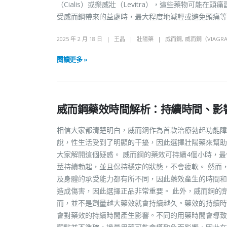
（Cialis）或樂威壯（Levitra），這些藥物可
受威而鋼帶來的益處時，最大程度地減輕或避免頭痛
2025 年 2 月 18 日
王晶
壯陽藥
威而鋼
,
威而鋼（VIAGR
閱讀更多 »
威而鋼藥效時間解析：持續時間、影
相信大家都清楚明白，威而鋼作為首款治療勃起功能障
說，性生活受到了明顯的干擾，因此選擇壯陽藥來幫助
大家解開這個疑惑。 威而鋼的藥效可持續4個小時，
莖持續勃起，並且保持穩定的狀態，不會疲軟。 然而
及身體的承受能力都有所不同，因此藥效產生的時間和
造成傷害，因此選擇正品非常重要。 此外，威而鋼的劑量
而，並不是劑量越大藥效就會持續越久。藥效的持續時
會對藥效的持續時間產生影響。不同的用藥時間會導致