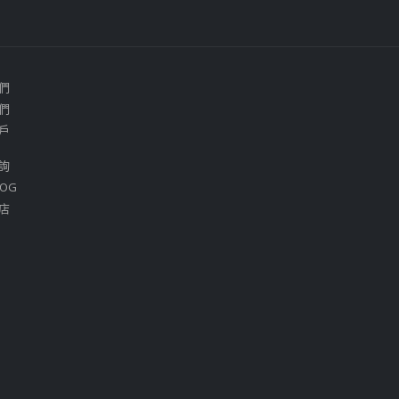
們
們
戶
詢
OG
店