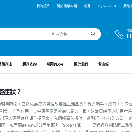
我的賬戶
關於康藥本鋪
新聞
My Wishlist
購物
加
所有分類
L
選購商店
超商查詢
新聞BLOG
關於我們
留言板
輕症狀？
領域的明星藥物，已然成為眾多男性改善性生活品質的得力助手。然而，如同
引發一些副作用，其中頭痛便是較為常見的一種，這無疑給不少使用者帶
出現的頭痛症狀呢？接下來，我們將深入探討一系列行之有效的方法。 
威而鋼的核心成分西地那非（Sildenafil），主要通過抑制磷酸二酯酶 