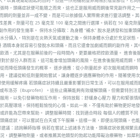
流入，以實現幫助勃起的目的。但這一作用機制並非局限於陰莖部位，它同
張時，頭痛症狀便可能隨之而來，這也正是服用威而鋼後常見副作用之一
 威而鋼的劑量並非一成不變，而是可以依據個人實際需求進行靈活調整。其
差異，劑量可在 25 毫克至 100 毫克之間進行選擇。倘若在 50 毫克劑
副作用的發生幾率。 保持水分攝取：為身體 “補水” 脫水是誘發和加重頭
水分攝入，特別是在炎熱天氣或運動之後。保持身體水分處於充足狀態，
擾 酒精本身就容易引發脫水和頭痛，而且它還會加劇威而鋼的副作用，其
飲酒，尤其是在服藥前後的一段時間內，更要嚴格把控飲酒量。 進食後
但對於部分人群而言，這可能會增加頭痛的風險。在進食後服用威而鋼，
從而降低頭痛發生的概率。 逐步適應：從小劑量起步 初次服用威而鋼時
用。建議從較低劑量開始嘗試，讓身體逐步適應藥物的作用。隨著使用次
理使用緩解疼痛 若頭痛症狀持續且嚴重影響到日常生活，可以在服用威而
l）或布洛芬（Ibuprofen）。這些止痛藥能夠有效緩解頭痛，但需要特別注
服用，以免引發藥物相互作用。 保持放鬆：舒緩身心壓力 壓力和緊張情
於高壓環境，保持輕鬆愉悅的心情。如此一來，不僅有助於藥物更好地發
或許能為您帶來幫助。 調整服藥時間：找到適合時段 每個人的體質不同
頭痛症狀，可以嘗試在白天或下午服藥。這樣一來，即便出現頭痛，也能
業建議：諮詢藥師指導 倘若在嘗試上述諸多方法後，頭痛症狀依舊頻繁且
況，調整藥物劑量，或者推薦其他類型的勃起功能障礙治療藥物，如犀利