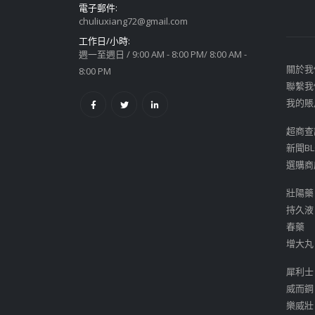
電子郵件:
chuliuxiang72@gmail.com
工作日/小時:
週一至週日 / 9:00 AM - 8:00 PM/ 8:00 AM -
關於我
8:00 PM
聯繫我
我的賬
超商查
新聞BL
選購商
壯陽藥
持久液
春藥
增大丸
犀利士
威而鋼
樂威壯