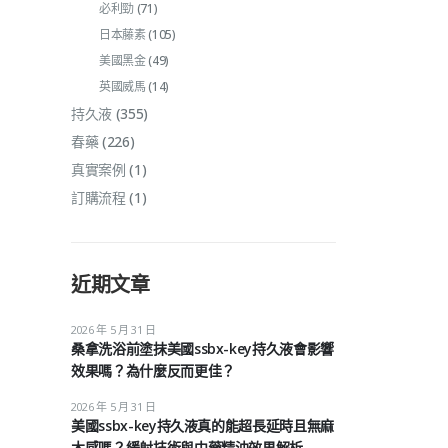
必利勁
(71)
日本藤素
(105)
美國黑金
(49)
英國威馬
(14)
持久液
(355)
春藥
(226)
真實案例
(1)
訂購流程
(1)
近期文章
2026 年 5 月 31 日
桑拿洗浴前塗抹美國ssbx-key持久液會影響
效果嗎？為什麼反而更佳？
2026 年 5 月 31 日
美國ssbx-key持久液真的能超長延時且無麻
木感嗎？緩射技術與中藥精油效果解析