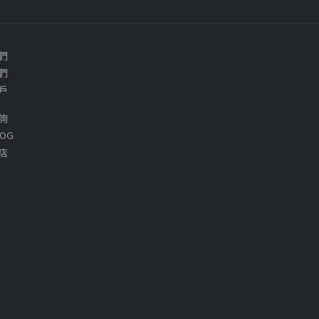
們
們
戶
詢
OG
店