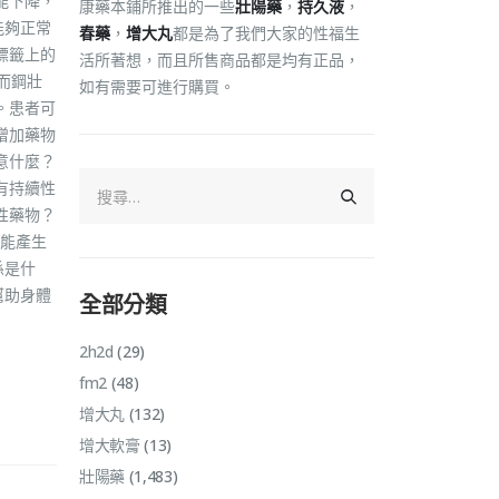
能下降，
康藥本鋪所推出的一些
壯陽藥
，
持久液
，
能夠正常
春藥
，
增大丸
都是為了我們大家的性福生
標籤上的
活所著想，而且所售商品都是均有正品，
而鋼壯
如有需要可進行購買。
。患者可
增加藥物
意什麼？
有持續性
性藥物？
能產生
係是什
幫助身體
全部分類
2h2d
(29)
fm2
(48)
增大丸
(132)
增大軟膏
(13)
壯陽藥
(1,483)