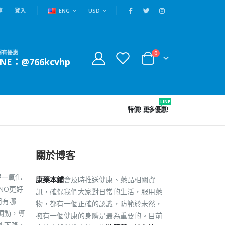
車
登入
ENG
USD
賴有優惠
0
INE：@766kcvhp
LINE
特價!
更多優惠!
關於博客
解一氧化
康藥本鋪
會及時推送健康、藥品相關資
NO更好
訊，確保我們大家對日常的生活，服用藥
用有哪
物，都有一個正確的認識，防範於未然，
調動，導
擁有一個健康的身體是最為重要的。目前