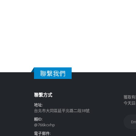
聯繫我們
聯繫方式
獲取有
今天註
地址:
台北市大同區延平北路二段38號
賴ID:
@766kcvhp
電子郵件: