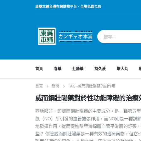
康藥本鋪台灣在線購物平台，全場免費包郵
首頁
春藥
壯陽藥
持久液
增大丸
首頁
新聞
TAG -
威而鋼壯陽藥的副作用
威而鋼壯陽藥對於性功能障礙的治療
西地那非，即威而鋼壯陽藥的主要成分，是一種第五型
氮（NO）所引發的血管擴張作用，而NO則是一種調節
地發揮作用，從而促進陰莖海綿體血管平滑肌的舒張，
些？ 儘管威而鋼壯陽藥是一種有效的治療藥物，但它