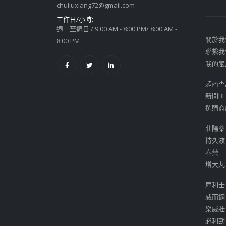
chuliuxiang72@gmail.com
工作日/小時:
週一至週日 / 9:00 AM - 8:00 PM/ 8:00 AM -
關於我
8:00 PM
聯繫我
我的賬
超商查
新聞BL
選購商
壯陽藥
持久液
春藥
增大丸
犀利士
威而鋼
樂威壯
必利勁