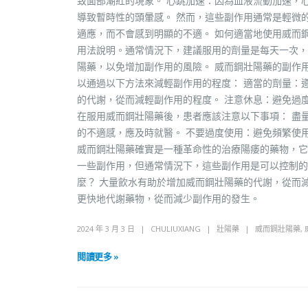
致面部潮紅的現象。 心跳加速：因為血液流動加速，
導致暫時性的頭暈感。 然而，這些副作用通常是輕微
適應，而不會感到明顯的不適。 如何適當地使用威而
用法說明。通常情況下，建議服用的劑量是每天一次，
陽藥，以免增加副作用的風險。 威而鋼壯陽藥的副作
以通過以下方法來減輕副作用的程度： 適當的劑量：
的代謝，從而減輕副作用的程度。 注意休息：避免過
在服用威而鋼壯陽藥後，患者應該注意以下事項： 盡
的不適感，應及時就醫。 不要過度使用：避免頻繁使
威而鋼壯陽藥確實是一種革命性的治療陽痿的藥物，它
一些副作用，但通常情況下，這些副作用是可以控制的
麼？ 大量飲水有助於增加威而鋼壯陽藥的代謝，從而
更快地代謝藥物，從而減少副作用的發生。
2024 年 3 月 3 日
CHULIUXIANG
壯陽藥
威而鋼壯陽藥
,
閱讀更多 »