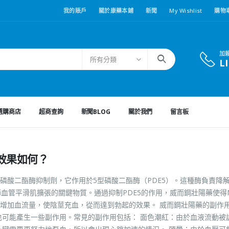
我的賬戶
關於康藥本鋪
新聞
My Wishlist
購物
加
所有分類
L
選購商店
超商查詢
新聞BLOG
關於我們
留言板
效果如何？
磷酸二酯酶抑制劑，它作用於5型磷酸二酯酶（PDE5）。這種酶負責降
血管平滑肌擴張的關鍵物質。通過抑制PDE5的作用，威而鋼壯陽藥使得
增加血流量，使陰莖充血，從而達到勃起的效果。 威而鋼壯陽藥的副作
也可能產生一些副作用。常見的副作用包括： 面色潮紅：由於血液流動被