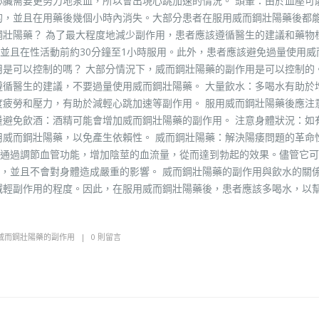
心臟需要更努力地泵血，所以會出現心跳加速的情況。 頭暈：由於血壓可
的，並且在用藥後幾個小時內消失。大部分患者在服用威而鋼壯陽藥後都
鋼壯陽藥？ 為了最大程度地減少副作用，患者應該遵循醫生的建議和藥物
並且在性活動前約30分鐘至1小時服用。此外，患者應該避免過量使用威
用是可以控制的嗎？ 大部分情況下，威而鋼壯陽藥的副作用是可以控制的
遵循醫生的建議，不要過量使用威而鋼壯陽藥。 大量飲水：多喝水有助於
度疲勞和壓力，有助於減輕心跳加速等副作用。 服用威而鋼壯陽藥後應注
量避免飲酒：酒精可能會增加威而鋼壯陽藥的副作用。 注意身體狀況：如
用威而鋼壯陽藥，以免產生依賴性。 威而鋼壯陽藥：解決陽痿問題的革命
通過調節血管功能，增加陰莖的血流量，從而達到勃起的效果。儘管它可
，並且不會對身體造成嚴重的影響。 威而鋼壯陽藥的副作用與飲水的關
減輕副作用的程度。因此，在服用威而鋼壯陽藥後，患者應該多喝水，以
威而鋼壯陽藥的副作用
0 則留言