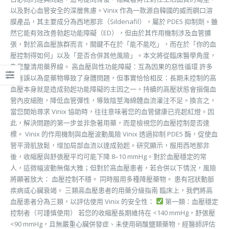
以及對心血管安全的深層焦慮。Vinix 作為一款源自韓國的威而鋼口溶
膜產品，其主要成分為西地那非（Sildenafil），屬於 PDE5 抑制劑。雖
然它能有效改善勃起功能障礙（ED），但由於其作用機制涉及血管擴
張，對於高血壓族群而言，關鍵不在於「能不能吃」，而在於「你的血
壓控制得如何」以及「是否合併其他風險」。本文將從臨床醫學角度，
為您釐清用藥界線。 高血壓與性功能障礙：互為因果的惡性循環 許多
患者誤以為是藥物導致了身體問題，但事實恰恰相反：長期未控制的高
血壓本身就是造成勃起功能障礙的主因之一。持續的高壓狀態會損傷血
管內皮細胞，降低血管彈性，導致陰莖海綿體血流灌注不足。換言之，
當您開始尋求 Vinix 協助時，往往意味著您的血管健康已亮起紅燈。因
此，解決問題的第一步並非急著用藥，而是檢視您的血壓控制是否達
標。 Vinix 的作用機制與血壓波動風險 Vinix 透過抑制 PDE5 酶，促使血
管平滑肌放鬆，增加局部血流以達成勃起。研究顯示，服用西地那非
後，收縮壓與舒張壓平均可能下降 8–10 mmHg。對於血壓穩定的常
人，這微幅波動無傷大雅；但對於高血壓患者，若合併以下情況，風險
將顯著放大： 血壓控制不穩。 同時服用多種降壓藥物。 患有冠狀動脈
疾病或心臟衰竭。 三類高血壓患者的用藥分級指南 臨床上，我們將高
血壓患者分為三類，以評估使用 Vinix 的安全性：
第一類：血壓穩定
控制者（可謹慎使用） 若您的收縮壓長期維持在 <140 mmHg，舒張壓
<90 mmHg，且無嚴重心臟併發症、未使用硝酸鹽類藥物，經醫師評估