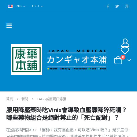
ENG
USD
0
首頁
新聞
TAG -
威而鋼口溶膜
服用降壓藥時吃Vinix會導致血壓驟降猝死嗎？
哪些藥物組合是絕對禁止的「死亡配對」？
在泌尿科門診中，「醫師，我有高血壓，可以吃 Vinix 嗎？」幾乎是每
日必問的經典問題。這句提問背後，隱藏著男性對性生活品質的渴望，