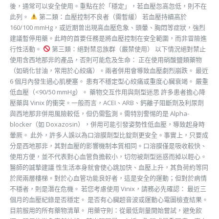
後，通常可以安全使用。重點在於「穩定」，若血壓忽高忽低，則不在
此列。
第二類：血壓控制不良者（需暫緩） 若血壓持續高於
160/100 mmHg，或近期曾出現高血壓危象、頭暈、胸悶等症狀，強烈
建議暫停用藥。此時的首要任務是將血壓控制在安全範圍，而非冒險進
行性活動。
第三類：絕對禁忌族群（嚴禁使用） 以下情況絕對禁止
使用含西地那非的產品，否則可能危及生命： 正在使用硝酸鹽類藥物
（如硝化甘油，常用於心絞痛）。兩者併用會導致血壓劇烈崩跌。 最近
6 個月內發生過心肌梗塞。 患有不穩定型心絞痛或重度心臟衰竭。 嚴重
低血壓（<90/50 mmHg）。 藥物交互作用與劑型迷思 許多患者擔心降
壓藥與 Vinix 的衝突。一般而言，ACEI、ARB、鈣離子阻斷劑及利尿劑
與西地那非併用風險較低，但仍需監測。需特別警惕的是 Alpha-
blocker（如 Doxazosin），併用可能引發姿勢性低血壓，導致起身時
暈厥。 此外，許多人誤以為口溶膜劑型比錠劑更安全。事實上，只要成
分是西地那非，其對血壓的影響機制本質相同。口溶膜僅是吸收較快、
使用方便，並不代表對心血管負擔較小，切勿被劑型迷惑而掉以輕心。
醫師的誠摯建議 性生活本身就會使心跳加快、血壓上升，其負荷約等同
於爬兩層樓梯。對於心血管功能良好者，這是安全的運動；但對於病情
不穩者，則是潛在危機。 若您考慮使用 Vinix，請務必先確認： 最近三
個月的血壓紀錄是否穩定。 是否有心臟超音波或運動心電圖檢查結果。
目前服用的所有藥物清單。 用藥守則：從最低劑量開始嘗試，避免飲