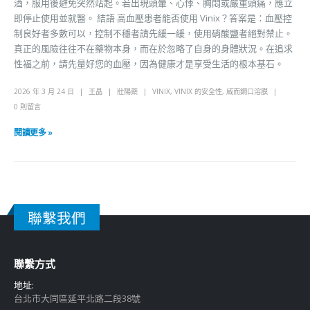
酒，服用後避免突然站起。若出現頭暈、心悸、胸悶或嚴重頭痛，應立
即停止使用並就醫。 結語 高血壓患者能否使用 Vinix？答案是：血壓控
制良好者多數可以，控制不穩者請先緩一緩，使用硝酸鹽者絕對禁止。
真正的風險往往不在藥物本身，而在於忽略了自身的身體狀況。在追求
性福之前，請先量好您的血壓，因為健康才是享受生活的根本基石。
2026 年 3 月 24 日
王晶
壯陽藥
VINIX
,
VINIX 的安全性
,
威而鋼口溶膜
0 則留言
閱讀更多 »
聯繫我們
聯繫方式
地址:
台北市大同區延平北路二段38號