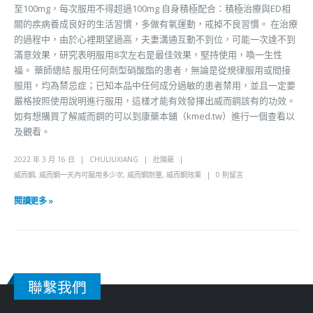
至100mg，每次服用不得超過100mg 自身積極配合：積極治療與ED相
關的疾病養成良好的生活習慣，多做有氧運動，戒掉不良習慣。 在治療
的過程中，由於心裡期望過高，夫妻溝通互動不到位，可能一次達不到
滿意效果，研究表明服用8次左右是最佳效果，堅持使用，喚一生性
福。 藥師總結 服用任何劑型硝酸酯的患者，無論是從規律服用或間接
服用，均為禁忌症；已知本品中任何成分過敏的患者禁用，並且一定要
嚴格按照使用說明進行服用，這樣才能有效發揮出威而鋼該有的功效。
如有想購買了解威而鋼的可以到康藥本鋪（kmed.tw）進行一個查看以
及觀看。
2022 年 3 月 16 日
CHULIUXIANG
壯陽藥
威而鋼
,
威而鋼一天內可服用多少次
,
威而鋼劑量
,
威而鋼效果
0 則留言
閱讀更多 »
聯繫我們