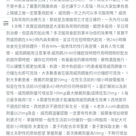
不覺中患上了嚴重的陽痿疾病，這也讓不少人苦惱，所以大家如果有患
上陽痿之後一定要重視起來。 威而鋼一天之內可以多次服用嗎？ 威而
鋼最為常用的治療方法，那就是怎樣服用它才是正確的，一天內可以服
用多次嗎？其實這個問題是大家較為常問的問題，都想多服用，早日得
到治療，但是真的如此嗎？多次服用會起到事半功倍的效果嗎？其實不
然威而鋼在4-8小時內具有藥效，並且可在短時間內起效，待24小時藥
效會完全排除體外，符合90%一般男性的性行為習慣，具有人性化關
懷。 威而鋼服用注意事項 威而鋼20-60分鐘起效時間作用時間剛好配合
前戲所需時間，讓你在同時時，有著最佳的藥效時間，藥物濃度進行，
可以讓雙方都更加美滿、刺激。其中有超過3/1的患者服用威而鋼後15
分鐘左右即可見效，大多數患者在服用威而鋼後的30分鐘即可見效。 1.
對大多數患者，推薦的劑量是50mg，在性生活前約1個小時按需服用，
但是在性生活前30分鐘至4小時內的任何時候即可。 2.基於藥效以及耐
受性，威而鋼劑量可增加至100mg(最大推薦劑量)或降低至25mg。 3.每
日最多服用1次。 4.需要性刺激才能讓服用威而鋼產生效果 5.西地那非
不適用於婦女。西地那非不適用於新生兒、兒童。 6.老年人(≥65歲)起始
劑量以25mg為宜。 威而鋼溫馨提醒 一定要有性刺激：服藥後增加視覺
刺激才可。 掌握時間:一般性生活前30分鐘到一個小時服用，年紀大可
提前1小時服用 夫妻配合：妻子的配合非常重要，妻子要採取主動，喚
醒丈夫對性的原始慾望 掌握劑量：首次推薦劑量為50mg，不夠可增加