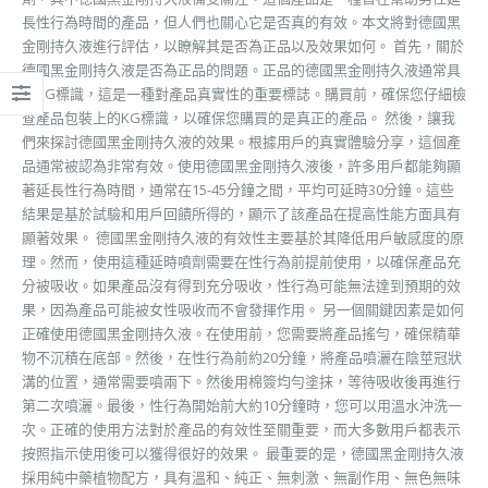
長性行為時間的產品，但人們也關心它是否真的有效。本文將對德國黑
金剛持久液進行評估，以瞭解其是否為正品以及效果如何。 首先，關於
德國黑金剛持久液是否為正品的問題。正品的德國黑金剛持久液通常具
有KG標識，這是一種對產品真實性的重要標誌。購買前，確保您仔細檢
查產品包裝上的KG標識，以確保您購買的是真正的產品。 然後，讓我
們來探討德國黑金剛持久液的效果。根據用戶的真實體驗分享，這個產
品通常被認為非常有效。使用德國黑金剛持久液後，許多用戶都能夠顯
著延長性行為時間，通常在15-45分鐘之間，平均可延時30分鐘。這些
結果是基於試驗和用戶回饋所得的，顯示了該產品在提高性能方面具有
顯著效果。 德國黑金剛持久液的有效性主要基於其降低用戶敏感度的原
理。然而，使用這種延時噴劑需要在性行為前提前使用，以確保產品充
分被吸收。如果產品沒有得到充分吸收，性行為可能無法達到預期的效
果，因為產品可能被女性吸收而不會發揮作用。 另一個關鍵因素是如何
正確使用德國黑金剛持久液。在使用前，您需要將產品搖勻，確保精華
物不沉積在底部。然後，在性行為前約20分鐘，將產品噴灑在陰莖冠狀
溝的位置，通常需要噴兩下。然後用棉簽均勻塗抹，等待吸收後再進行
第二次噴灑。最後，性行為開始前大約10分鐘時，您可以用溫水沖洗一
次。正確的使用方法對於產品的有效性至關重要，而大多數用戶都表示
按照指示使用後可以獲得很好的效果。 最重要的是，德國黑金剛持久液
採用純中藥植物配方，具有溫和、純正、無刺激、無副作用、無色無味