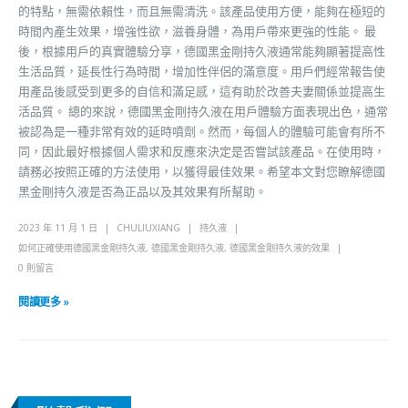
的特點，無需依賴性，而且無需清洗。該產品使用方便，能夠在極短的
時間內產生效果，增強性欲，滋養身體，為用戶帶來更強的性能。 最
後，根據用戶的真實體驗分享，德國黑金剛持久液通常能夠顯著提高性
生活品質，延長性行為時間，增加性伴侶的滿意度。用戶們經常報告使
用產品後感受到更多的自信和滿足感，這有助於改善夫妻關係並提高生
活品質。 總的來說，德國黑金剛持久液在用戶體驗方面表現出色，通常
被認為是一種非常有效的延時噴劑。然而，每個人的體驗可能會有所不
同，因此最好根據個人需求和反應來決定是否嘗試該產品。在使用時，
請務必按照正確的方法使用，以獲得最佳效果。希望本文對您瞭解德國
黑金剛持久液是否為正品以及其效果有所幫助。
2023 年 11 月 1 日
CHULIUXIANG
持久液
如何正確使用德國黑金剛持久液
,
德國黑金剛持久液
,
德國黑金剛持久液的效果
0 則留言
閱讀更多 »