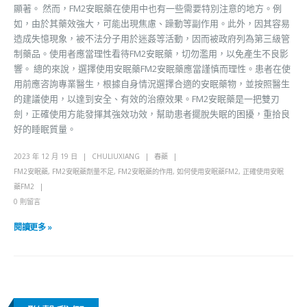
顯著。 然而，FM2安眠藥在使用中也有一些需要特別注意的地方。例
如，由於其藥效強大，可能出現焦慮、躁動等副作用。此外，因其容易
造成失憶現象，被不法分子用於迷姦等活動，因而被政府列為第三級管
制藥品。使用者應當理性看待FM2安眠藥，切勿濫用，以免產生不良影
響。 總的來說，選擇使用安眠藥FM2安眠藥應當謹慎而理性。患者在使
用前應咨詢專業醫生，根據自身情況選擇合適的安眠藥物，並按照醫生
的建議使用，以達到安全、有效的治療效果。FM2安眠藥是一把雙刃
劍，正確使用方能發揮其強效功效，幫助患者擺脫失眠的困擾，重拾良
好的睡眠質量。
2023 年 12 月 19 日
CHULIUXIANG
春藥
FM2安眠藥
,
FM2安眠藥劑量不足
,
FM2安眠藥的作用
,
如何使用安眠藥FM2
,
正確使用安眠
藥FM2
0 則留言
閱讀更多 »