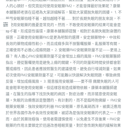
人的心頭好。但究竟如何使用安眠藥FM2，才能發揮最好效果呢？康藥
本舖醫師老張在這裡為大家詳細解答，幫助大家擺脫失眠的困擾。 1. 不
服用安眠藥怕睡不著，越怕越睡不著…… 對於長期失眠的朋友來說，不
敢使用安眠藥的擔憂是常見的。然而，不敢使用安眠藥的結果可能會是
睡不著，形成惡性循環。康藥本舖醫師提醒，相對於長期失眠對身體的
損害，正確使用安眠藥FM2是更為明智的選擇。安定類藥物中，中效和
長效的藥物成癮性較小，而且成癮多與不按醫囑服藥、亂服藥等有關，
正確使用不必擔心成癮問題。 2. 安眠藥FM2安眠藥劑量不足——更易上
癮？ 有人擔心FM2安眠藥劑量不足會增加上癮的風險。FM2安眠藥醫師
指出，遵從醫囑使用是避免上癮的關鍵。不同的劑量和時間安排都會影
響成癮性，因此患者應按照醫生的建議使用，避免自行增減劑量。如果
初次使用FM2安眠藥劑量不足，可能難以快速解決失眠問題，導致病情
反復，增加成癮風險。 3. 隨意服用安眠藥——要不得 偶爾失眠的人可
能會輕率地使用安眠藥，但這樣容易造成藥物依賴。康藥本舖醫師建
議，在醫生的指導下找到失眠的病因，對症治療，而非隨意使用安眠
藥。失眠的治療應該是整體的、有計劃的，而不是臨時抱佛腳。 FM2安
眠藥安眠藥：強效安眠的利器 FM2安眠藥，原名氟硝西泮，被廣泛應用
於世界各國作為中長效性安眠藥，被認為是強效安眠藥的代表之一。然
而，由於其藥效極強，使用者需謹慎使用，以免產生不良後果。FM2安
眠藥的作用主要鎖定於迅速改善睡眠質量，對於急性期失眠的緩解效果