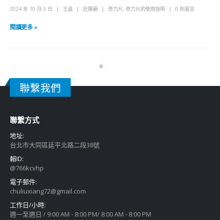
2024 年 10 月 5 日
王晶
壯陽藥
奇力片
,
奇力片的使用說明
0 則留言
閱讀更多 »
聯繫我們
聯繫方式
地址:
台北市大同區延平北路二段38號
賴ID:
@766kcvhp
電子郵件:
chuliuxiang72@gmail.com
工作日/小時:
週一至週日 / 9:00 AM - 8:00 PM/ 8:00 AM - 8:00 PM