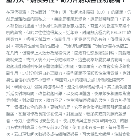
壓力大、熬夜男性，奇力片能改善性功能嗎？
在現代臺灣，男性面對「早洩」與「勃起功能障礙（ED）」的問題，仍
然是最難啟齒的隱私之一。無論是和朋友聚會，還是就醫時開口，許多
人都會感到尷尬。很多男性試圖靠意志力控制，有些人則會選擇來路不
明的藥物，但結果往往適得其反。近年來，討論熱度極高的 KELLETT 韓
國奇力片，標榜天然草本、無副作用，究竟是否真的有效，值得深入探
討。 臺灣男性最常見的性困擾：早洩與勃起困難 早洩的定義在坊間五
花八門，但醫學上大致分為幾種情況：開始有性慾念頭就射精、前戲階
段就失控、或插入後不到一分鐘即結束。這些現象都屬於早洩範疇。而
勃起功能障礙則多與身體健康狀況相關，如糖尿病、心血管疾病或藥物
副作用，少部分則源自心理壓力。這些問題不僅影響性生活質量，也對
男性自信心造成不小衝擊。 韓國奇力片的獨特之處 與傳統壯陽藥不
同，韓國奇力片強調 純植物萃取，避免化學藥物副作用。其主要功能包
括延長射精時間、改善勃起困難，以及調理體虛、夜尿頻多和腰酸背痛
等症狀。對於壓力大、精力不足、性生活時間過短的男性，奇力片提供
了一個相對安全的選擇。更特別的是，它不會像化學壯陽藥引起頭暈或
腹痛，甚至可作為長期保養使用。對高血壓、糖尿病或前列腺問題患
者，奇力片也標榜可安全使用。 使用方法與注意事項 韓國奇力片的服
用方式相對簡單：在性交前 30 分鐘，使用溫水吞服一顆，每日僅需一
次。若出現勃起次數過多或持續時間過長，可大量飲水緩解。油膩食物