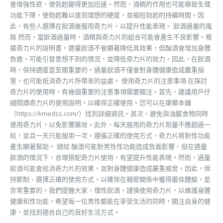
會增強性欲，使勃起變得更加迅速。然而，酒精的作用也可能導致生理
功能下降，使勃起難以達到理想的硬度，並縮短勃起的持續時間。因
此，有些人選擇在飲酒後服用奇力片，以提升性能表現。 飲酒過量的風
險 然而，當飲酒過量時，酒精與奇力片的組合可能會產生不良影響。根
據奇力片的說明書，適量飲酒不會顯著降低其效果，但酗酒會增加身體
負擔，可能引發意想不到的情況，並降低奇力片的效力。因此，在飲酒
時，保持適度是至關重要的。過量飲酒不僅會對身體健康造成嚴重損
害，也可能抵消奇力片所帶來的益處。 使用奇力片的注意事項 在探討
奇力片的使用時，有幾個重要的注意事項需要關注。首先，建議用戶仔
細閱讀奇力片的使用說明，以確保正確使用。您可以在康藥本鋪
（https://kmedss.com/）找到詳細資訊。其次，避免與油膩食物同時
使用奇力片，以免影響藥效。此外，每天服用的奇力片劑量不應超過一
粒，並且一天只能服用一次。遵循正確的使用方式，奇力片將對性功能
產生顯著幫助。 總結 酗酒可能對男性性功能造成負面影響，但在適量
飲酒的情況下，合理搭配奇力片使用，有望提升性能表現。然而，過量
飲酒可能會抵消奇力片的效果，並對身體健康造成嚴重威脅。因此，保
持節制、選擇正確的使用方式，以確保在親密關係中獲得最佳體驗，是
非常重要的。我們提醒大家，理性飲酒，謹慎使用奇力片，以維護身體
健康和性功能。希望每一位男性都能在享受生活的同時，關注自身的健
康，並找到適合自己的良好生活方式。