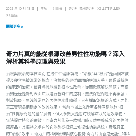
2025 年 10 月 18 日
王晶
壯陽藥
奇力片
,
韓國奇力片（KELLETT FILMS）
0 則留言
閱讀更多 »
奇力片真的能從根源改善男性性功能嗎？深入
解析其科學原理與效果
治根與根治的本質區別 在男性性健康領域，"治根"與"根治"是兩個常被
提及卻容易被混淆的概念。治根指的是從問題的根源入手，通過系統性
的調理和治療，使身體機能得到根本性改善，從而徹底解決問題；而根
治則僅僅是針對表面症狀進行暫時性的控制，無法保證問題不再復發。
對於陽痿、早洩等常見的男性性功能障礙，只有採取治根的方式，才能
真正實現長期穩定的改善效果。 當前市場上充斥著各種宣稱能夠"根
治"性健康問題的產品廣告，但大多數只是暫時緩解症狀的速效藥物，
無法提供持久的療效。而奇力片作為一款採用純天然中藥成分的男性健
康產品，其獨特之處在於它能夠從根源上修復性功能系統，實現真正
的"治根"效果。 奇力片的科學原理與核心優勢 奇力片由香港元龍生物科