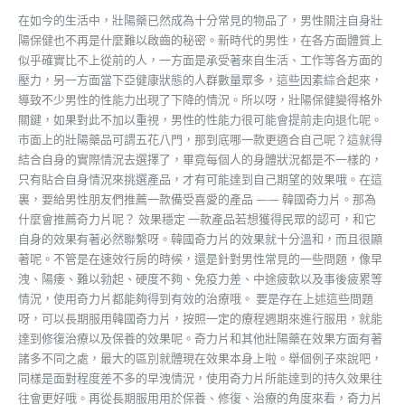
在如今的生活中，壯陽藥已然成為十分常見的物品了，男性關注自身壯
陽保健也不再是什麼難以啟齒的秘密。新時代的男性，在各方面體質上
似乎確實比不上從前的人，一方面是承受著來自生活、工作等各方面的
壓力，另一方面當下亞健康狀態的人群數量眾多，這些因素綜合起來，
導致不少男性的性能力出現了下降的情況。所以呀，壯陽保健變得格外
關鍵，如果對此不加以重視，男性的性能力很可能會提前走向退化呢。
市面上的壯陽藥品可謂五花八門，那到底哪一款更適合自己呢？這就得
結合自身的實際情況去選擇了，畢竟每個人的身體狀況都是不一樣的，
只有貼合自身情況來挑選產品，才有可能達到自己期望的效果哦。在這
裏，要給男性朋友們推薦一款備受喜愛的產品 —— 韓國奇力片。那為
什麼會推薦奇力片呢？ 效果穩定 一款產品若想獲得民眾的認可，和它
自身的效果有著必然聯繫呀。韓國奇力片的效果就十分溫和，而且很顯
著呢。不管是在速效行房的時候，還是針對男性常見的一些問題，像早
洩、陽痿、難以勃起、硬度不夠、免疫力差、中途疲軟以及事後疲累等
情況，使用奇力片都能夠得到有效的治療哦。 要是存在上述這些問題
呀，可以長期服用韓國奇力片，按照一定的療程週期來進行服用，就能
達到修復治療以及保養的效果呢。奇力片和其他壯陽藥在效果方面有著
諸多不同之處，最大的區別就體現在效果本身上啦。舉個例子來說吧，
同樣是面對程度差不多的早洩情況，使用奇力片所能達到的持久效果往
往會更好哦。再從長期服用用於保養、修復、治療的角度來看，奇力片