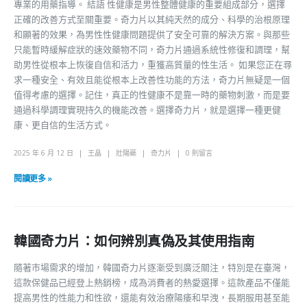
專業的用藥指導。 結語 性健康是男性整體健康的重要組成部分，選擇
正確的改善方式至關重要。奇力片以其純天然的成分、科學的治根原理
和顯著的效果，為男性性健康問題提供了安全可靠的解決方案。與那些
只能暫時緩解症狀的速效藥物不同，奇力片通過系統性修復和調理，幫
助男性從根本上恢復自信和活力，重獲高質量的性生活。 如果您正在尋
求一種安全、有效且能從根本上改善性功能的方法，奇力片無疑是一個
值得考慮的選擇。記住，真正的性健康不是靠一時的藥物刺激，而是要
通過科學調理實現持久的機能改善。選擇奇力片，就是選擇一種更健
康、更自信的生活方式。
2025 年 6 月 12 日
王晶
壯陽藥
奇力片
0 則留言
閱讀更多 »
韓國奇力片：如何辨別真偽及其使用指南
隨著市場需求的增加，韓國奇力片逐漸受到廣泛關注，特別是在臺灣，
這款保健品已經登上熱銷榜，成為消費者的熱愛選擇。這款產品不僅能
提高男性的性能力和性欲，還能有效治療陽痿和早洩，長期服用甚至能