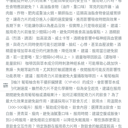
不僅能提升奇力片的效果，也能保障使用的安全性。 服用奇力片時，哪
些食物應該避免？ 1. 高油脂食物（油炸、重口味） 常見的如炸雞、滷
肉飯、炸物、肥肉或重油火鍋。藥師指出，這類高油脂食物會延緩胃排
空，讓奇力片的成分進入小腸的速度變慢，進而影響吸收時間與效果。
長期下來，可能讓你誤以為產品沒效，但實際上只是吸收延遲。 建議：
服用奇力片前後至少間隔2小時，避免同時進食高油脂餐點。 2. 酒精飲
品（烈酒、調酒） 如高粱酒、威士卡等。酒精會影響中樞神經與血管擴
張，與奇力片同時使用可能引起頭暈、臉紅、心悸，甚至血壓波動。酒
精還會增加草本成分的代謝負擔，降低效果。 建議：服用當日避免飲
酒，若一定要喝，至少間隔6小時以上。 3. 過量咖啡因飲品（濃咖啡、
能量飲料） 咖啡因與草本成分同時刺激神經系統，可能導致心跳加快、
焦躁、失眠等副作用。尤其對於敏感體質者，夜間服用可能反而影響性
功能表現。 建議：服用奇力片前後避免大量攝取咖啡因。 4. 葡萄柚與
葡萄柚汁 葡萄柚含有干擾肝臟酵素（CYP450）的成分，會影響草本成
分的代謝速度。雖然奇力片不是化學藥物，但為安全起見，建議在服用
期間避免食用葡萄柚或濃縮果汁。 如何正確搭配奇力片的飲食？ 為了
最大化效果並避免副作用，建議採用以下飲食方式： 飲用水：用溫開水
（300–500毫升）服用，幫助成分吸收。 飲食內容：選擇清淡飲食，如
白飯、燙青菜、瘦肉，避免油膩重口味。 服用時間：建議空腹或飯後1
到2小時服用，避免睡前立即服用，以降低失眠風險。 哪些族群更需注
意飲食交互作用？ 特定族群在服用奇力片時，對飲食的敏感度較高，包