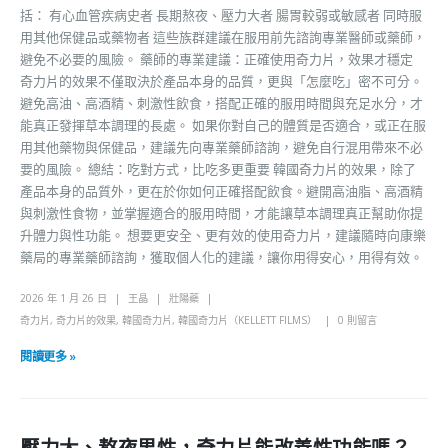
括： 有心血管疾病史者 長期熬夜、壓力大者 腸胃較弱或敏感者 同時服
用其他保健品或藥物者 這些族群建議在服用前先諮詢專業醫師或藥師，
避免不必要的風險。 藥師的專業建議：正確使用奇力片，效果才穩定
奇力片的效果不僅取決於產品本身的品質，更與「怎麼吃」密不可分。
避免高油、高酒精、刺激性飲食，搭配正確的服用時間與充足水分，才
能真正發揮草本調理的長處。 如果你對自己的體質是否適合，或正在服
用其他藥物與保健品，建議先向專業藥師諮詢，避免自行混用帶來不必
要的風險。 總結：吃對方式，比吃多更重要 韓國奇力片的效果，除了
產品本身的品質外，更在於你如何正確搭配飲食。避開高油脂、高酒精
與刺激性食物，並掌握適合的服用時間，才能讓草本調理真正幫助你提
升體力與性功能。 想要更安全、更有效的使用奇力片，建議隨時向康樂
藥局的專業藥師諮詢，獲取個人化的建議，讓你用得安心，用得有效。
2026 年 1 月 26 日
王晶
壯陽藥
奇力片
,
奇力片的效果
,
韓國奇力片
,
韓國奇力片（KELLETT FILMS）
0 則留言
閱讀更多 »