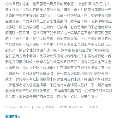
的效果更加穩定，也不容易出現反彈的現象呢。 安全性高 說到奇力片
安全性高，這就和它的產品成分息息相關啦。奇力片的成分都是從一些
名貴的中藥材中提取而成的哦。可以毫不誇張地講，在目前的中藥保健
品領域裏，奇力片算得上是安全性最高的一款產品了呢。 它的適用範圍
很廣呀，像患有高血壓、心臟病、糖尿病、心血管疾病的患者也都可以
服用哦。而且呀，通常情況下我們都知道壯陽藥品是不能和酒同時服用
的，可奇力片卻打破了這個常規，即便在酒後服用，也不會影響到它原
本的效果呢。所以說呀，它基本不存在壯陽藥常見的那些不良反應以及
副作用，這安全性著實讓人放心呢。 評價高 綜合前面提到的效果和安
全性這兩方面來看呀，民眾對於韓國奇力片都給出了很高的評價呢。我
們選擇用藥的時候，無非看重的就是效果好不好，還有就是安全不安全
這兩點嘛。除此之外呀，韓國奇力片在價格方面在眾多壯陽藥品當中並
不算高哦，真可謂是物美價廉呀，是一款大家都能消費得起的好藥呢。
總之，對於那些有壯陽保健需求的男性朋友們來說，韓國奇力片確實是
一個值得考慮的優質選擇哦，不妨結合自身情況去嘗試一下，說不定就
能收穫意想不到的良好效果呢。 不過需要提醒的是，在使用任何壯陽類
產品前，最好還是先諮詢專業醫生的建議，確保用藥安全呀。
2024 年 11 月 22 日
王晶
壯陽藥
奇力片
,
韓國奇力片
0 則留言
閱讀更多 »