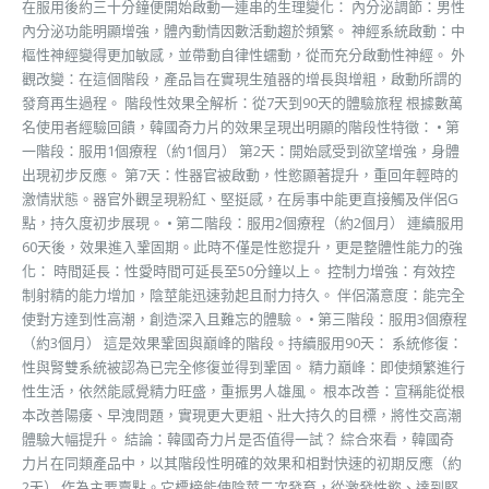
在服用後約三十分鐘便開始啟動一連串的生理變化： 內分泌調節：男性
內分泌功能明顯增強，體內動情因數活動趨於頻繁。 神經系統啟動：中
樞性神經變得更加敏感，並帶動自律性蠕動，從而充分啟動性神經。 外
觀改變：在這個階段，產品旨在實現生殖器的增長與增粗，啟動所謂的
發育再生過程。 階段性效果全解析：從7天到90天的體驗旅程 根據數萬
名使用者經驗回饋，韓國奇力片的效果呈現出明顯的階段性特徵： • 第
一階段：服用1個療程（約1個月） 第2天：開始感受到欲望增強，身體
出現初步反應。 第7天：性器官被啟動，性慾顯著提升，重回年輕時的
激情狀態。器官外觀呈現粉紅、堅挺感，在房事中能更直接觸及伴侶G
點，持久度初步展現。 • 第二階段：服用2個療程（約2個月） 連續服用
60天後，效果進入鞏固期。此時不僅是性慾提升，更是整體性能力的強
化： 時間延長：性愛時間可延長至50分鐘以上。 控制力增強：有效控
制射精的能力增加，陰莖能迅速勃起且耐力持久。 伴侶滿意度：能完全
使對方達到性高潮，創造深入且難忘的體驗。 • 第三階段：服用3個療程
（約3個月） 這是效果鞏固與巔峰的階段。持續服用90天： 系統修復：
性與腎雙系統被認為已完全修復並得到鞏固。 精力巔峰：即使頻繁進行
性生活，依然能感覺精力旺盛，重振男人雄風。 根本改善：宣稱能從根
本改善陽痿、早洩問題，實現更大更粗、壯大持久的目標，將性交高潮
體驗大幅提升。 結論：韓國奇力片是否值得一試？ 綜合來看，韓國奇
力片在同類產品中，以其階段性明確的效果和相對快速的初期反應（約
2天） 作為主要賣點。它標榜能使陰莖二次發育，從激發性慾、達到堅