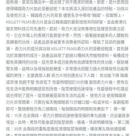
股熱潮，甚至在藥店中一度出現了供不應求的現象。那麼，是什麼原因
使得韓國奇力片如此受歡迎呢？本文將深入探討該產品的特點、功效以
及使用方法。 韓國奇力片的背景 儘管名字中帶有“韓國”，但實際上，
KELLETT FILMS奇力片是由日韓兩國的最新技術共同研發，並由香港元
龍生物科技公司生產的。起初，奇力片並沒有像現在這樣受到廣泛認
可，它在市場上的表現只能算是中等。然而，隨著越來越多的人體驗到
其顯著的功效，該產品逐漸被更多消費者所認知，導致了目前的搶購
潮。 奇力片的成分與功效 KELLETT FILMS奇力片的受歡迎程度，首先歸
功於其獨特的成分。該產品採用了超過32種純天然植物原料，每種成分
都有其獨特的功效。這些草本成分能夠有效調理男性的性功能，幫助補
腎生精、延時以及增強勃起硬度，非常適合因壓力過大而導致性功能障
礙的男性。 主要適用人群 奇力片特別適合以下人群： 性功能下降 陽痿
或早洩 勃起不堅 性欲低下 性愛時間短於30分鐘 服用奇力片後，男性在
性生活中能夠明顯感受到改善，陰莖硬度迅速增強，性愛過程中的滿足
感也得到了提升，從而顯著提高性生活的品質。 使用方法 使用韓國奇
力片非常簡單，只需在每天晚間睡前15分鐘口服一粒或半粒，長期服用
即可。整個療程分為三個階段，每個階段的時間和效果如下： 第一階
段：15天 在此階段，奇力片開始迅速修復受損的睾丸組織，分泌量逐漸
增加。此時，男性可能會感到陰莖微熱、脹痛，性欲明顯增強。 第二階
段：30天 此階段的重點是徹底清理陰莖海綿體，確保睾丸吸收通道暢
通。男性會發現陰莖的勃起變得更加堅挺有力，陽痿症狀逐漸消失。 第