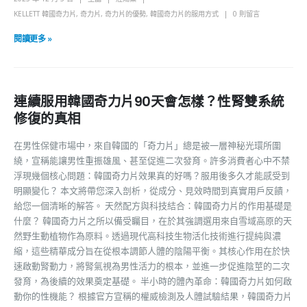
KELLETT 韓國奇力片
,
奇力片
,
奇力片的優勢
,
韓國奇力片的服用方式
0 則留言
閱讀更多 »
連續服用韓國奇力片90天會怎樣？性腎雙系統
修復的真相
在男性保健市場中，來自韓國的「奇力片」總是被一層神秘光環所圍
繞，宣稱能讓男性重振雄風、甚至促進二次發育。許多消費者心中不禁
浮現幾個核心問題：韓國奇力片效果真的好嗎？服用後多久才能感受到
明顯變化？ 本文將帶您深入剖析，從成分、見效時間到真實用戶反饋，
給您一個清晰的解答。 天然配方與科技結合：韓國奇力片的作用基礎是
什麼？ 韓國奇力片之所以備受矚目，在於其強調選用來自雪域高原的天
然野生動植物作為原料。透過現代高科技生物活化技術進行提純與濃
縮，這些精華成分旨在從根本調節人體的陰陽平衡。其核心作用在於快
速啟動腎動力，將腎氣視為男性活力的根本，並進一步促進陰莖的二次
發育，為後續的效果奠定基礎。 半小時的體內革命：韓國奇力片如何啟
動你的性機能？ 根據官方宣稱的權威檢測及人體試驗結果，韓國奇力片