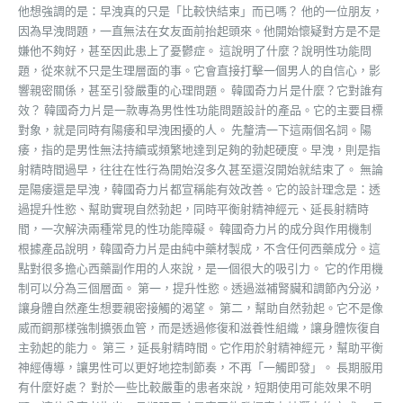
他想強調的是：早洩真的只是「比較快結束」而已嗎？ 他的一位朋友，
因為早洩問題，一直無法在女友面前抬起頭來。他開始懷疑對方是不是
嫌他不夠好，甚至因此患上了憂鬱症。 這說明了什麼？說明性功能問
題，從來就不只是生理層面的事。它會直接打擊一個男人的自信心，影
響親密關係，甚至引發嚴重的心理問題。 韓國奇力片是什麼？它對誰有
效？ 韓國奇力片是一款專為男性性功能問題設計的產品。它的主要目標
對象，就是同時有陽痿和早洩困擾的人。 先釐清一下這兩個名詞。陽
痿，指的是男性無法持續或頻繁地達到足夠的勃起硬度。早洩，則是指
射精時間過早，往往在性行為開始沒多久甚至還沒開始就結束了。 無論
是陽痿還是早洩，韓國奇力片都宣稱能有效改善。它的設計理念是：透
過提升性慾、幫助實現自然勃起，同時平衡射精神經元、延長射精時
間，一次解決兩種常見的性功能障礙。 韓國奇力片的成分與作用機制
根據產品說明，韓國奇力片是由純中藥材製成，不含任何西藥成分。這
點對很多擔心西藥副作用的人來說，是一個很大的吸引力。 它的作用機
制可以分為三個層面。 第一，提升性慾。透過滋補腎臟和調節內分泌，
讓身體自然產生想要親密接觸的渴望。 第二，幫助自然勃起。它不是像
威而鋼那樣強制擴張血管，而是透過修復和滋養性組織，讓身體恢復自
主勃起的能力。 第三，延長射精時間。它作用於射精神經元，幫助平衡
神經傳導，讓男性可以更好地控制節奏，不再「一觸即發」。 長期服用
有什麼好處？ 對於一些比較嚴重的患者來說，短期使用可能效果不明