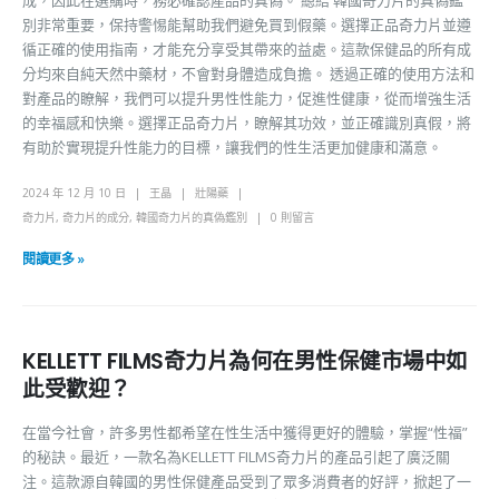
成，因此在選購時，務必確認產品的真偽。 總結 韓國奇力片的真偽鑑
別非常重要，保持警惕能幫助我們避免買到假藥。選擇正品奇力片並遵
循正確的使用指南，才能充分享受其帶來的益處。這款保健品的所有成
分均來自純天然中藥材，不會對身體造成負擔。 透過正確的使用方法和
對產品的瞭解，我們可以提升男性性能力，促進性健康，從而增強生活
的幸福感和快樂。選擇正品奇力片，瞭解其功效，並正確識別真假，將
有助於實現提升性能力的目標，讓我們的性生活更加健康和滿意。
2024 年 12 月 10 日
王晶
壯陽藥
奇力片
,
奇力片的成分
,
韓國奇力片的真偽鑑別
0 則留言
閱讀更多 »
KELLETT FILMS奇力片為何在男性保健市場中如
此受歡迎？
在當今社會，許多男性都希望在性生活中獲得更好的體驗，掌握“性福”
的秘訣。最近，一款名為KELLETT FILMS奇力片的產品引起了廣泛關
注。這款源自韓國的男性保健產品受到了眾多消費者的好評，掀起了一