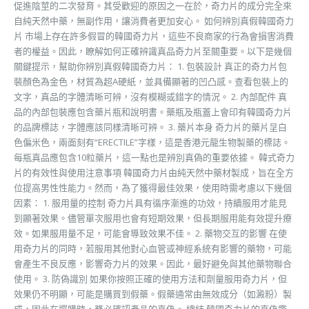
促進陰莖的二次發育。其受歡迎的原因之一在於，奇力片的成分完全來
自純天然中藥，無副作用，讓消費者更加安心。 如何辨別真假韓國奇力
片 市場上存在許多假冒的韓國奇力片，這些不良商家的行為會損害消費
者的權益。因此，瞭解如何正確辨識真品奇力片至關重要。以下是幾個
關鍵提示，幫助你辨別真假韓國奇力片： 1. 包裝設計 真正的奇力片包
裝顏色為金色，材質為超A硬紙，並具備顯著的凹凸感。查看包裝上的
文字，真品的字體清晰可辨，沒有模糊或錯字的情況。 2. 內部配件 真
品的內部包裝應包含藥片瓶和說明書。藥瓶及瓶蓋上會印有韓國奇力片
的品牌標誌，字體應該同樣清晰可辨。 3. 藥片本身 奇力片的藥片呈白
色偏米色，兩面刻有“ERECTILE”字樣，這是香港元龍生物製藥的標誌。
每瓶真品應包含10粒藥片，這一點也是辨別真偽的重要依據。 韓式奇力
片的有效性與使用注意事項 韓國奇力片由純天然中藥材製成，旨在全方
位提高男性性能力。然而，為了獲得最佳效果，使用時需考慮以下幾個
因素： 1. 服用量的控制 奇力片具有循序漸進的功效，持續服用才能見
到顯著效果。儘管單次服用也會有短期效果，但長期服用能有效提升療
效。如果服用量不足，可能會導致效果不佳。 2. 藥物交互的影響 在使
用奇力片的同時，若服用其他對心血管或神經系統有影響的藥物，可能
會產生不良反應，影響奇力片的效果。因此，最好避免與其他藥物聯合
使用。 3. 防偽識別 如果你按照正確的使用方法和劑量服用奇力片，但
效果仍不明顯，可能是購買到假藥。假藥通常由無效成分（如澱粉）製