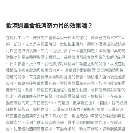
飲酒過量會抵消奇力片的效果嗎？
在現代生活中，許多男性喜歡享受一杯酒的愉悅，飲酒已成為日常生活
的一部分。尤其是在親密時刻，比如性生活前，適量的酒精攝入被認為
可以營造浪漫氛圍。然而，這也引發了一個重要問題：酒精是否真的能
對性功能產生積極影響？實際上，長期酗酒可能會對男性的勃起功能產
生負面影響。接下來，我們將探討酒精與性功能之間的關係，以及在何
種情況下適合飲酒與服用奇力片。 酒精對身體的影響 要理解酒精與性
功能的關係，首先需要瞭解酒精對身體的影響。酒精進入體內後迅速被
吸收，這會直接導致血壓升高。對於高血壓患者來說，飲酒可能會加重
健康問題。此外，酒精在代謝過程中會產生乳酸，並抑制腎臟對尿酸的
排泄，導致尿酸在體內積聚，從而影響腎臟功能。根據統計，在臺灣，
酗酒導致的死亡率已達到5%，而且這一數字還在上升。因此，我們必須
謹慎對待飲酒，保持適度。 少量飲酒與奇力片的搭配 那麼，少量飲酒
時是否適合服用奇力片呢？奇力片是一種由天然中草藥成分製成的男性
保健產品，受到全球消費者的信賴，幾乎沒有明顯的副作用。在飲酒
後，如果體內酒精濃度適中，可能會處於一種亢奮狀態，這種狀態通常