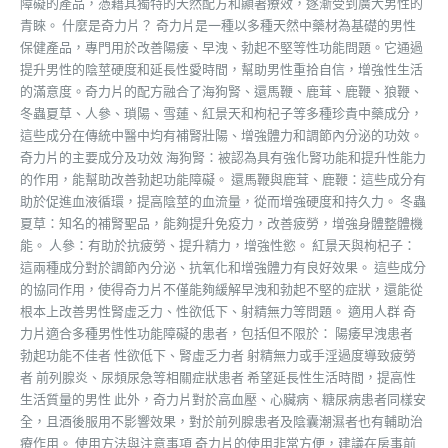
障礙的產品，憑藉其獨特的天然配方和顯著療效，逐漸受到廣大男性的
青睞。 什麼是奇力片？ 奇力片是一種以多種天然中藥材為基礎的男性
保健產品，專門用於改善陽痿、早洩、勃起不堅等性功能問題。它通過
提升男性的陰莖硬度和延長性愛時間，幫助男性重拾自信，增強性生活
的滿意度。奇力片的配方融合了海狗腎、還馬鞭、鹿茸、鹿鞭、狼鞭、
冬蟲夏草、人參、瑣陽、雪蓮、紅景天和枸杞子等多種珍貴中藥成分，
這些成分在傳統中醫中均有補腎壯陽、增強體力和調節內分泌的功效。
奇力片的主要成分及功效 海狗腎：被認為具有強化腎功能和提升性能力
的作用，能幫助改善勃起功能障礙。 還馬鞭與鹿茸、鹿鞭：這些成分有
助於促進血液循環，提高陰莖的血流量，從而增強硬度和持久力。 冬蟲
夏草：知名的補腎聖品，能夠提升免疫力，改善疲勞，增強身體整體機
能。 人參：有助於抗疲勞、提升精力，增強性慾。 紅景天與枸杞子：
這兩種成分對於調節內分泌、抗氧化和增強體力有良好效果。 這些成分
的協同作用，使得奇力片不僅能夠緩解早洩和勃起不堅的症狀，還能從
根本上改善男性腎虛乏力、性欲低下、射精無力等問題。 適用人群 奇
力片適合多種男性性功能障礙的患者，包括但不限於： 陽痿早洩患者
勃起功能不佳者 性欲低下、腎虛乏力者 射精無力或手淫過度導致疲勞
者 前列腺炎、尿頻尿急等相關症狀患者 希望延長性生活時間，提高性
生活質量的男性 此外，奇力片對於高血壓、心臟病、糖尿病患者同樣安
全，且酒後服用不影響效果，對於前列腺患者及陰囊潮濕者也有輔助治
療作用。 使用方法與注意事項 奇力片的使用非常方便，建議在房事前