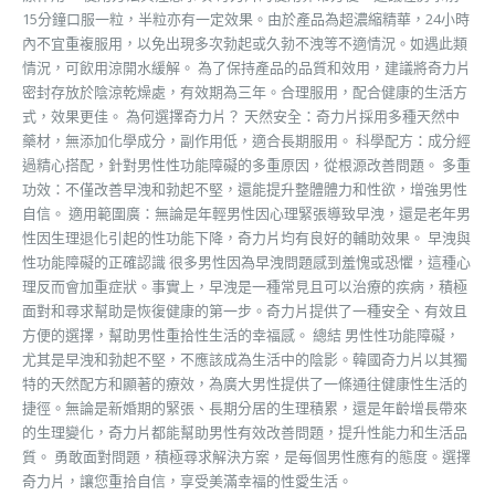
15分鐘口服一粒，半粒亦有一定效果。由於產品為超濃縮精華，24小時
內不宜重複服用，以免出現多次勃起或久勃不洩等不適情況。如遇此類
情況，可飲用涼開水緩解。 為了保持產品的品質和效用，建議將奇力片
密封存放於陰涼乾燥處，有效期為三年。合理服用，配合健康的生活方
式，效果更佳。 為何選擇奇力片？ 天然安全：奇力片採用多種天然中
藥材，無添加化學成分，副作用低，適合長期服用。 科學配方：成分經
過精心搭配，針對男性性功能障礙的多重原因，從根源改善問題。 多重
功效：不僅改善早洩和勃起不堅，還能提升整體體力和性欲，增強男性
自信。 適用範圍廣：無論是年輕男性因心理緊張導致早洩，還是老年男
性因生理退化引起的性功能下降，奇力片均有良好的輔助效果。 早洩與
性功能障礙的正確認識 很多男性因為早洩問題感到羞愧或恐懼，這種心
理反而會加重症狀。事實上，早洩是一種常見且可以治療的疾病，積極
面對和尋求幫助是恢復健康的第一步。奇力片提供了一種安全、有效且
方便的選擇，幫助男性重拾性生活的幸福感。 總結 男性性功能障礙，
尤其是早洩和勃起不堅，不應該成為生活中的陰影。韓國奇力片以其獨
特的天然配方和顯著的療效，為廣大男性提供了一條通往健康性生活的
捷徑。無論是新婚期的緊張、長期分居的生理積累，還是年齡增長帶來
的生理變化，奇力片都能幫助男性有效改善問題，提升性能力和生活品
質。 勇敢面對問題，積極尋求解決方案，是每個男性應有的態度。選擇
奇力片，讓您重拾自信，享受美滿幸福的性愛生活。