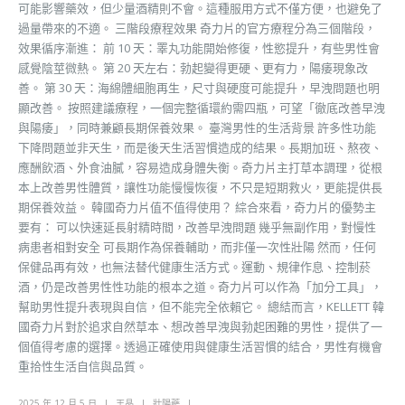
可能影響藥效，但少量酒精則不會。這種服用方式不僅方便，也避免了
過量帶來的不適。 三階段療程效果 奇力片的官方療程分為三個階段，
效果循序漸進： 前 10 天：睪丸功能開始修復，性慾提升，有些男性會
感覺陰莖微熱。 第 20 天左右：勃起變得更硬、更有力，陽痿現象改
善。 第 30 天：海綿體細胞再生，尺寸與硬度可能提升，早洩問題也明
顯改善。 按照建議療程，一個完整循環約需四瓶，可望「徹底改善早洩
與陽痿」，同時兼顧長期保養效果。 臺灣男性的生活背景 許多性功能
下降問題並非天生，而是後天生活習慣造成的結果。長期加班、熬夜、
應酬飲酒、外食油膩，容易造成身體失衡。奇力片主打草本調理，從根
本上改善男性體質，讓性功能慢慢恢復，不只是短期救火，更能提供長
期保養效益。 韓國奇力片值不值得使用？ 綜合來看，奇力片的優勢主
要有： 可以快速延長射精時間，改善早洩問題 幾乎無副作用，對慢性
病患者相對安全 可長期作為保養輔助，而非僅一次性壯陽 然而，任何
保健品再有效，也無法替代健康生活方式。運動、規律作息、控制菸
酒，仍是改善男性性功能的根本之道。奇力片可以作為「加分工具」，
幫助男性提升表現與自信，但不能完全依賴它。 總結而言，KELLETT 韓
國奇力片對於追求自然草本、想改善早洩與勃起困難的男性，提供了一
個值得考慮的選擇。透過正確使用與健康生活習慣的結合，男性有機會
重拾性生活自信與品質。
2025 年 12 月 5 日
王晶
壯陽藥