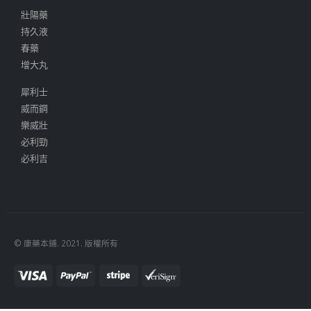
壯陽藥
持久液
春藥
增大丸
犀利士
威而鋼
樂威壯
必利勁
必利吉
© 康藥本鋪. 2021. 版權所有