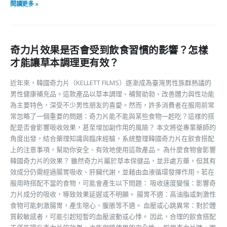
閱讀更多 »
奇力片效果是否會受到飲食習慣的影響？怎樣
才能讓草本調理更有效？
近年來，韓國奇力片（KELLETT FILMS）逐漸成為臺灣男性族群熱議的
男性健康補充品。這款產品以草本調理、補腎助勃、改善體力與性功能
為主要特色，深受不少男性朋友的喜愛。然而，許多消費者在服用前常
常忽略了一個重要的問題：奇力片能不能與某些食物一起吃？這樣的搭
配是否會影響吸收效果，甚至增加副作用的風險？ 本文將從專業藥師的
角度出發，結合藥理知識與臨床經驗，系統整理韓國奇力片在飲食搭配
上的注意事項，幫助你安全、有效地使用這款產品。 為什麼食物會影響
韓國奇力片的效果？ 雖然奇力片屬於草本保健品，並非處方藥，但其有
效成分仍需經過腸胃吸收、肝臟代謝，並藉由血液循環發揮作用。若在
服用時搭配不當的食物，可能會產生以下問題： 吸收速度變慢：影響奇
力片成分的吸收，導致效果延遲或不明顯。 腸胃不適：高油脂或刺激性
食物可能刺激腸胃，產生噁心、腹脹等不適。 血壓或心跳異常：對於體
質較敏感者，可能引起短暫的血壓波動或心悸。 因此，合理的飲食搭配