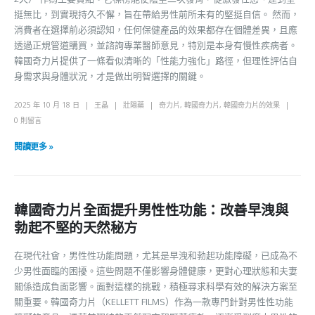
挺無比，到實現持久不懈，旨在帶給男性前所未有的堅挺自信。 然而，
消費者在選擇前必須認知，任何保健產品的效果都存在個體差異，且應
透過正規管道購買，並諮詢專業醫師意見，特別是本身有慢性疾病者。
韓國奇力片提供了一條看似清晰的「性能力強化」路徑，但理性評估自
身需求與身體狀況，才是做出明智選擇的關鍵。
2025 年 10 月 18 日
王晶
壯陽藥
奇力片
,
韓國奇力片
,
韓國奇力片的效果
0 則留言
閱讀更多 »
韓國奇力片全面提升男性性功能：改善早洩與
勃起不堅的天然秘方
在現代社會，男性性功能問題，尤其是早洩和勃起功能障礙，已成為不
少男性面臨的困擾。這些問題不僅影響身體健康，更對心理狀態和夫妻
關係造成負面影響。面對這樣的挑戰，積極尋求科學有效的解決方案至
關重要。韓國奇力片（KELLETT FILMS）作為一款專門針對男性性功能