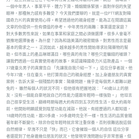
一個中年男人，事業平平、體力下滑、婚姻關係緊張，面對伴侶的失望
眼神，那種無力感有多難受？ 今天我們要聊的，就是一位PTT網友對韓
國奇力片的真實使用心得。希望透過他的親身經歷，能為正在閱讀這篇
文章的你提供一些有價值的參考。 中年男性的兩難：事業還是家庭？
對大多數男性來說，如果在事業和家庭之間必須做選擇，很多人會毫不
猶豫地選擇後者。為什麼？因為和諧美滿的親密關係，對男性而言是最
基本的需求之一。 正因如此，越來越多的男性開始尋求壯陽藥物的幫
助。但市面上的產品琳瑯滿目，哪些真的有效？哪些只是騙錢的噱頭？
讓我們透過一位真實使用者的故事，來認識韓國奇力片這款產品。 一個
37歲臺北男子的真實告白 「先讓我自我介紹一下。」這位分享者說。他
今年37歲，住在臺北。他打算用自己的親身經歷，加上身邊朋友的真實
案例，告訴大家一個殘酷的事實：陽痿問題，幾乎是每個男人都難以避
免的。 雖然每個人的狀況不同，但他很有把握地說：「40歲以上的朋
友，沒有一個能自豪地說自己的性能力還跟年輕時一樣強勁。」 他坦言
自己很享受生活，巔峰時期每週大約有四到五次的性生活。但大約兩年
前，他開始明顯感覺到陰莖功能在減弱。他說，有經歷過的人都知道，
18歲時的性功能，跟20多歲、30多歲時完全不一樣。性生活的品質會隨
著年齡不斷變化，除非你從年輕時就非常注重保養，否則很難逃脫這個
自然規律。 早洩不只是「快」而已，它會摧毀一個人的自信 這位分享
者還提到了他身邊幾位朋友的狀況。他發現早洩問題似乎非常普遍，但