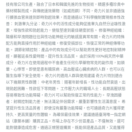
技有限公司生產，融合了日本和韓國先進的生物技術，精選多種珍貴中
藥材精製而成。與傳統速效藥物（如威而鋼）不同，奇力片並非通過強
行擴張血管來達到即時勃起效果，而是通過以下科學機制實現根本性改
善： 刺激睾丸分泌：奇力片中的活性成分能夠促進睾丸自然分泌雄性激
素，增強性欲和勃起能力，使陰莖達到最佳硬度狀態。 修復神經組織：
陽痿和早洩問題往往與性功能神經元的敏感度異常有關。奇力片的特殊
配方能夠直接作用於神經組織，修復受損部位，恢復正常的神經傳導功
能。 調節射精控制：產品中的有效成分可以幫助男性更好地控制射精神
經，顯著延長性愛時間，提升性生活品質。 由於採用100%純天然中藥
成分，奇力片在使用過程中不會產生任何化學藥物常見的副作用，如頭
暈、心悸等。即使是患有糖尿病、高血壓或心臟疾病的人群，也可以在
醫生指導下安全使用。 奇力片的適用人群與使用建議 奇力片特別適合
以下幾類男性群體： 中老年男性：隨著年齡增長，性功能自然衰退，出
現勃起困難、性欲低下等問題。 工作壓力大的職場人士：長期高壓狀態
容易導致性功能障礙，奇力片可以幫助恢復正常的性能力。 早洩困擾
者：射精控制能力差，無法滿足伴侶需求，嚴重影響性生活滿意度。 希
望提升性生活品質者：即使沒有嚴重功能障礙，也可通過奇力片獲得更
持久、更高質量的性體驗。 為確保最佳效果，建議通過臺灣唯一指定網
站（康藥本舖）購買正品。市場上存在不少仿冒產品，不僅無效，還可
能對健康造成危害。通過正規管道購買，既能保證產品品質，又能獲得