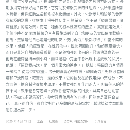
顯。這位分享者指出，長期服用才是真正能發揮奇力片潛力的方式。 長
期服用有什麼好處？首先，它有助於修復受損的性組織，供給細胞所需
的營養，促進細胞生長和修復老化組織。其次，它對睪丸和陰莖的發育
有積極的影響，從根本上提升性功能。 簡單說，它不是「頭痛醫頭、腳
痛醫腳」的速效藥，而是一種偏向根本性調理的產品。 真實使用效果：
半個小時不是問題 這位分享者最後談到了自己和朋友的實際使用體驗。
他說，無論是他自己還是他的朋友，使用奇力片後都取得了相當不錯的
效果。 他個人的感受是：在性行為中，性慾明顯提升，勃起速度變快，
而且是非常自然的那種感覺，不是藥物強迫出來的。最讓他滿意的是，
他現在能夠堅持半個小時，而且過程中完全不會出現中途疲軟的狀況。
他說：「這對我來說，是一個非常大的進步。」 總結：韓國奇力片值得
一試嗎？ 從這位37歲臺北男子的真實心得來看，韓國奇力片對於改善陽
痿和早洩問題，確實有一定的效果。它的優勢在於採用純中藥成分，不
含西藥，適合希望從根本調理、不想要強烈副作用的人。 但每個人的體
質不同，效果也會有差異。如果你也有類似的困擾，與其自己胡亂嘗
試，不如先多蒐集資訊、參考真實使用者的心得，再決定是否適合自
己。 真正的自信，來自於對自己身體的瞭解與掌控。希望這篇文章能幫
助你邁出第一步。
2026 年 4 月 19 日
王晶
壯陽藥
奇力片
,
韓國奇力片
0 則留言