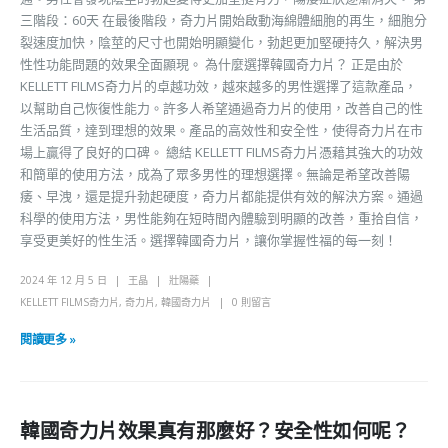
三階段：60天 在最後階段，奇力片開始啟動海綿體細胞的再生，細胞分
裂速度加快，陰莖的尺寸也開始明顯變化，勃起更加堅硬持久，解決男
性性功能問題的效果全面顯現。 為什麼選擇韓國奇力片？ 正是由於
KELLETT FILMS奇力片的卓越功效，越來越多的男性選擇了這款產品，
以幫助自己恢復性能力。許多人希望通過奇力片的使用，改善自己的性
生活品質，達到理想的效果。產品的高效性和安全性，使得奇力片在市
場上贏得了良好的口碑。 總結 KELLETT FILMS奇力片憑藉其強大的功效
和簡單的使用方法，成為了眾多男性的理想選擇。無論是希望改善陽
痿、早洩，還是提升勃起硬度，奇力片都能提供有效的解決方案。通過
科學的使用方法，男性能夠在短時間內體驗到明顯的改善，重拾自信，
享受更美好的性生活。選擇韓國奇力片，讓你掌握性福的每一刻！
2024 年 12 月 5 日
王晶
壯陽藥
KELLETT FILMS奇力片
,
奇力片
,
韓國奇力片
0 則留言
閱讀更多 »
韓國奇力片效果真有那麼好？安全性如何呢？