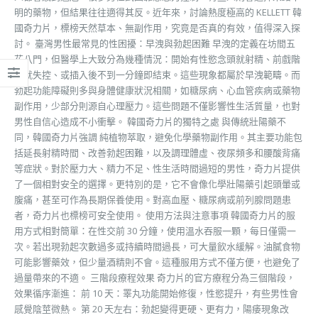
明的藥物，但結果往往適得其反。近年來，討論熱度極高的 KELLETT 韓
國奇力片，標榜天然草本、無副作用，究竟是否真的有效，值得深入探
討。 臺灣男性最常見的性困擾：早洩與勃起困難 早洩的定義在坊間五
花八門，但醫學上大致分為幾種情況：開始有性慾念頭就射精、前戲階
段就失控、或插入後不到一分鐘即結束。這些現象都屬於早洩範疇。而
勃起功能障礙則多與身體健康狀況相關，如糖尿病、心血管疾病或藥物
副作用，少部分則源自心理壓力。這些問題不僅影響性生活質量，也對
男性自信心造成不小衝擊。 韓國奇力片的獨特之處 與傳統壯陽藥不
同，韓國奇力片強調 純植物萃取，避免化學藥物副作用。其主要功能包
括延長射精時間、改善勃起困難，以及調理體虛、夜尿頻多和腰酸背痛
等症狀。對於壓力大、精力不足、性生活時間過短的男性，奇力片提供
了一個相對安全的選擇。更特別的是，它不會像化學壯陽藥引起頭暈或
腹痛，甚至可作為長期保養使用。對高血壓、糖尿病或前列腺問題患
者，奇力片也標榜可安全使用。 使用方法與注意事項 韓國奇力片的服
用方式相對簡單：在性交前 30 分鐘，使用溫水吞服一顆，每日僅需一
次。若出現勃起次數過多或持續時間過長，可大量飲水緩解。油膩食物
可能影響藥效，但少量酒精則不會。這種服用方式不僅方便，也避免了
過量帶來的不適。 三階段療程效果 奇力片的官方療程分為三個階段，
效果循序漸進： 前 10 天：睪丸功能開始修復，性慾提升，有些男性會
感覺陰莖微熱。 第 20 天左右：勃起變得更硬、更有力，陽痿現象改