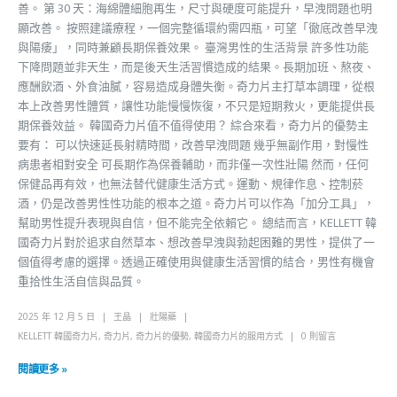
善。 第 30 天：海綿體細胞再生，尺寸與硬度可能提升，早洩問題也明
顯改善。 按照建議療程，一個完整循環約需四瓶，可望「徹底改善早洩
與陽痿」，同時兼顧長期保養效果。 臺灣男性的生活背景 許多性功能
下降問題並非天生，而是後天生活習慣造成的結果。長期加班、熬夜、
應酬飲酒、外食油膩，容易造成身體失衡。奇力片主打草本調理，從根
本上改善男性體質，讓性功能慢慢恢復，不只是短期救火，更能提供長
期保養效益。 韓國奇力片值不值得使用？ 綜合來看，奇力片的優勢主
要有： 可以快速延長射精時間，改善早洩問題 幾乎無副作用，對慢性
病患者相對安全 可長期作為保養輔助，而非僅一次性壯陽 然而，任何
保健品再有效，也無法替代健康生活方式。運動、規律作息、控制菸
酒，仍是改善男性性功能的根本之道。奇力片可以作為「加分工具」，
幫助男性提升表現與自信，但不能完全依賴它。 總結而言，KELLETT 韓
國奇力片對於追求自然草本、想改善早洩與勃起困難的男性，提供了一
個值得考慮的選擇。透過正確使用與健康生活習慣的結合，男性有機會
重拾性生活自信與品質。
2025 年 12 月 5 日
王晶
壯陽藥
KELLETT 韓國奇力片
,
奇力片
,
奇力片的優勢
,
韓國奇力片的服用方式
0 則留言
閱讀更多 »