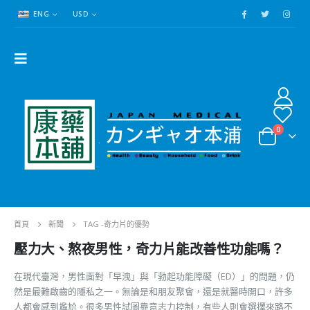
ENG
USD
0
首頁
新聞
TAG -
奇力片的優勢
壓力大、熬夜男性，奇力片能改善性功能嗎？
在現代臺灣，男性面對「早洩」與「勃起功能障礙（ED）」的問題，仍
然是最難啟齒的隱私之一。無論是和朋友聚會，還是就醫時開口，許多
人都會感到尷尬。很多男性試圖靠意志力控制，有些人則會選擇來路不