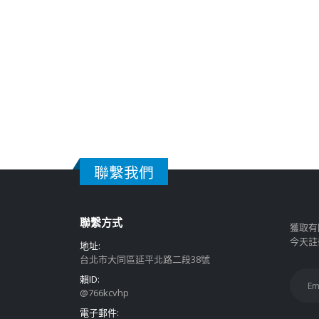
聯繫我們
聯繫方式
獲取有
今天註
地址:
台北市大同區延平北路二段38號
賴ID:
@766kcvhp
電子郵件: