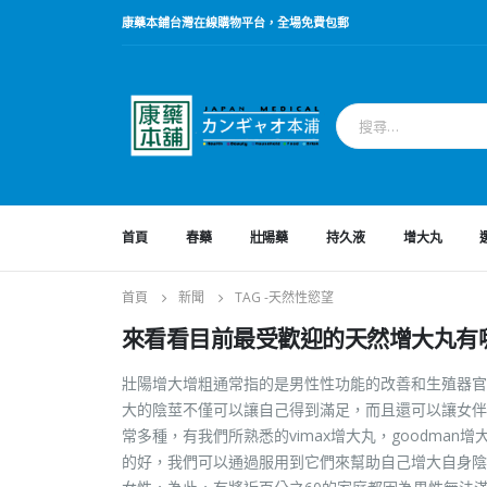
康藥本鋪台灣在線購物平台，全場免費包郵
首頁
春藥
壯陽藥
持久液
增大丸
首頁
新聞
TAG -
天然性慾望
來看看目前最受歡迎的天然增大丸有
壯陽增大增粗通常指的是男性性功能的改善和生殖器官
大的陰莖不僅可以讓自己得到滿足，而且還可以讓女伴
常多種，有我們所熟悉的vimax增大丸，goodma
的好，我們可以通過服用到它們來幫助自己增大自身陰