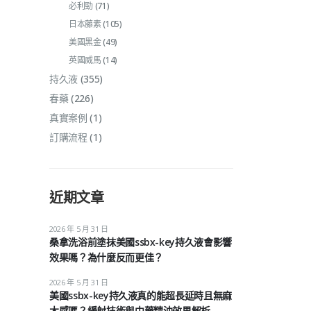
必利勁
(71)
日本藤素
(105)
美國黑金
(49)
英國威馬
(14)
持久液
(355)
春藥
(226)
真實案例
(1)
訂購流程
(1)
近期文章
2026 年 5 月 31 日
桑拿洗浴前塗抹美國ssbx-key持久液會影響
效果嗎？為什麼反而更佳？
2026 年 5 月 31 日
美國ssbx-key持久液真的能超長延時且無麻
木感嗎？緩射技術與中藥精油效果解析