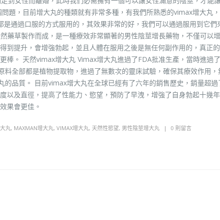
滿足到女性而離婚，此時我們必需擁有一個可以讓女性滿意的陰莖，才能
問題，目前增大丸的種類就有非常多種，有我們所熟悉的vimax增大丸，
增大丸都是通過口服的方式服用的，其效果非常的好，我們可以通過服用到它們
所採用天然藥草製作而成，是一種療效非常顯著的男性陰莖增長藥物，不僅可以
得到提升，會增強勃起，並且人體在服用之後是無任何副作用的，真正的
。 天然vimax增大丸 Vimax增大丸進過了FDA批准生產，當時進過
品原料全部都是植物提取物，進過了無數次的靈床試驗，確保其療效作用，
丸的品質。 目前vimax增大丸在全球已經有了六年的銷售歷史，銷量超過
的長度以及直徑，提高了性能力、慾望，預防了早洩，增強了自身勃起十幾
用效果會更佳。
增大丸
,
MAXMAN增大丸
,
VIMAX增大丸
,
天然性慾望
,
男性陰莖增大丸
0 則留言