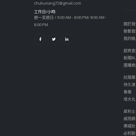
chuliuxiang72@gmail.com
工作日/小時:
週一至週日 / 9:00 AM - 8:00 PM/ 8:00 AM -
關於我
8:00 PM
聯繫我
我的賬
超商查
新聞BL
選購商
壯陽藥
持久液
春藥
增大丸
犀利士
威而鋼
樂威壯
必利勁