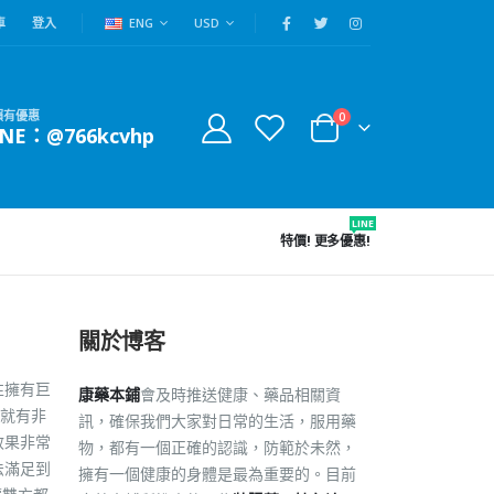
車
登入
ENG
USD
賴有優惠
0
INE：@766kcvhp
LINE
特價!
更多優惠!
關於博客
性擁有巨
康藥本鋪
會及時推送健康、藥品相關資
就有非
訊，確保我們大家對日常的生活，服用藥
效果非常
物，都有一個正確的認識，防範於未然，
法滿足到
擁有一個健康的身體是最為重要的。目前