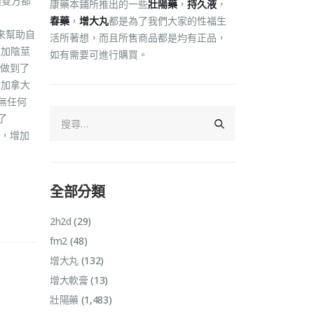
讓雙方都
康藥本鋪所推出的一些
壯陽藥
，
持久液
，
春藥
，
增大丸
都是為了我們大家的性福生
來幫助自
活所著想，而且所售商品都是均有正品，
增加陰莖
如有需要可進行購買。
做到了
了加拿大
無任何
了
年，增加
全部分類
2h2d
(29)
fm2
(48)
增大丸
(132)
增大軟膏
(13)
壯陽藥
(1,483)