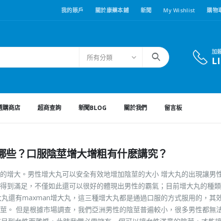
我的賬戶
關於康藥本鋪
新聞
My Wishlist
購物
加
所有分類
L
選購商店
超商查詢
新聞BLOG
關於我們
留言板
哪些？口服陰莖增大增粗有什麽講究？
的增大。男性增大丸可以安全有效地增加陰莖的大小 增大丸的出現讓男
得到滿足，不僅如此還可以很好的體現出男性的霸氣；目前增大丸的種類
n增大丸還有maxman增大丸，這三種增大丸都是通過口服的方式服用的，其
莖。 但是根據市場調查，我們亞洲男性的陰莖普遍較小，很多男性都無