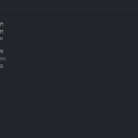
們
們
戶
詢
OG
店