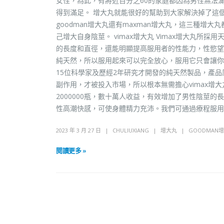
女性，為此，有將近百分之60的家庭都因為男性無法
得到滿足。 增大丸就能很好的幫助到大家解決掉了這個
goodman增大丸還有maxman增大丸，這三種
己增大自身陰莖。 vimax增大丸 Vimax增大丸
的長度和直徑，還能明顯提高服用者的性能力，性慾望
純天然，所以服用起來可以完全放心，服用它只會讓你更棒
15位科學家及歷經2年研究才開發的純天然製品，產
副作用，才被投入市場，所以根本無需擔心vimax增大
2000000瓶，數十萬人收益，有效增加了男性陰莖
性高潮快感，可使身體精力充沛。我們可通過療程服
2023 年 3 月 27 日
CHULIUXIANG
增大丸
GOODMAN
閱讀更多 »