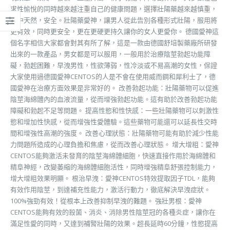
求性愉悅的同時越來越注重自己的健康問題，選擇壯陽藥越來越慎重，
看中天然，安全。壯陽藥愛神，讓男人從此告別各種形式壯陽，服用將
更有效，同時更安全，更在更硬更持久讓你的女人更愛你。 德國愛神這
個名字相信大家都會對其有所了解，這是一款由德國舒培製藥廠所研發
出來的一款產品，男女都是可以服用，一般用於治療陰莖勃起功能障
礙，勃起困難，早洩男性，性欲薄弱，性冷淡或不易高潮的女性，保證
大家使用過德國愛神CENTOS的人是不會在使用威而鋼和犀利士了，德
國愛神在治療方面效果是非常好的。 改善勃起功能：壯陽藥物可以促進
陰莖海綿體內的血液流量，從而增強勃起功能。這有助於改善勃起功能
障礙和勃起不足等問題。 提高性慾和性快感：一些壯陽藥物可以刺激性
慾和增加性快感，從而增強性愛體驗。這些藥物可能還可以延長性交時
間和增強性高潮的強度。 改善心理狀態：壯陽藥物可能有助於減少性能
力問題所造成的心理負擔和焦慮，從而改善心理狀態。 增大增粗：愛神
CENTOS能夠激活未發育的陰莖海綿體細胞，快速直接作用於海綿體和
精阜神經，改變萎縮的海綿體細胞活性，同時增強精阜舒張控制能力，
增大增粗效果明顯。 根治早洩：愛神CENTOS特效提取因子TDL，能夠
有效作用陰莖，到達補充性能力，激活行動力，徹底解決早洩症狀。
100%強勁有效！從根本上改善抑制早洩的難題。 強壯男根：愛神
CENTOS能夠有效的殺菌、消炎、消除男性陰莖冠的各種炎症，讓你在
滿足性愛的同時，又達到補腎壯陽的效果。超長延時60分鐘，性慾提高