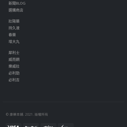
新聞BLOG
選購商店
壯陽藥
持久液
春藥
增大丸
犀利士
威而鋼
樂威壯
必利勁
必利吉
© 康藥本鋪. 2021. 版權所有