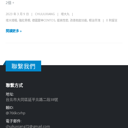
2倍。
2023 年 3 月 9 日
CHULIUXIANG
增大丸
增大增粗
,
強壯男根
,
德國愛神CENTOS
,
提高性慾
,
改善勃起功能
,
根治早洩
0 則留言
閱讀更多 »
聯繫我們
聯繫方式
地址:
台北市大同區延平北路二段38號
賴ID:
@766kcvhp
電子郵件:
chuliuxiang72@gmail.com