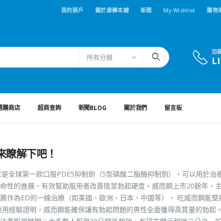
我的賬戶
關於康藥本鋪
新聞
My Wishlist
購物
加
所有分類
L
選購商店
超商查詢
新聞BLOG
關於我們
留言板
來瞭解下吧！
，它是全球第一款口服PDE5抑制劑（5型磷酸二酯酶抑制劑），可以用於治
革命性的進展，有效幫助服用者改善陰莖勃起硬度。威而鋼上市20餘年，
薦作為ED的一線治療（如美國、歐洲、日本、中國等）。 吃威而鋼能堅
應用經驗證明，威而鋼能確保讓有勃起問題的男性全面獲得高質量的勃起