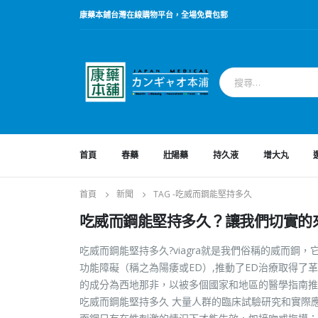
康藥本鋪台灣在線購物平台，全場免費包郵
首頁
春藥
壯陽藥
持久液
增大丸
首頁
新聞
TAG -
吃威而鋼能堅持多久
吃威而鋼能堅持多久？讓我們切實的
吃威而鋼能堅持多久?viagra就是我們俗稱的威而鋼
功能障礙（稱之為陽痿或ED）,推動了ED治療取得了
的成分為西地那非，以被多個國家和地區的醫學指南推
吃威而鋼能堅持多久 大量人群的臨床試驗研究和實際