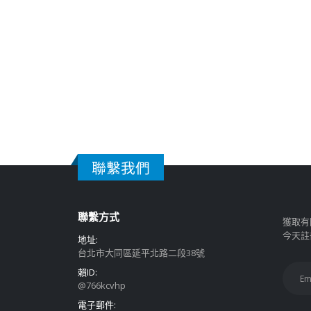
聯繫我們
聯繫方式
獲取有
今天註
地址:
台北市大同區延平北路二段38號
賴ID:
@766kcvhp
電子郵件: