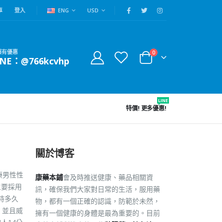
車
登入
ENG
USD
賴有優惠
0
INE：@766kcvhp
LINE
特價!
更多優惠!
關於博客
療男性性
康藥本鋪
會及時推送健康、藥品相關資
主要採用
訊，確保我們大家對日常的生活，服用藥
持多久
物，都有一個正確的認識，防範於未然，
。並且威
擁有一個健康的身體是最為重要的。目前