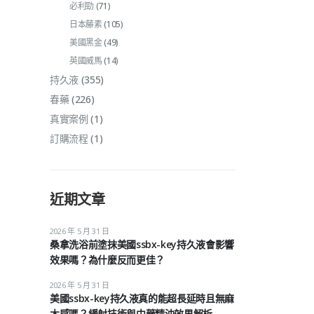
必利勁
(71)
日本藤素
(105)
美國黑金
(49)
英國威馬
(14)
持久液
(355)
春藥
(226)
真實案例
(1)
訂購流程
(1)
近期文章
2026 年 5 月 31 日
桑拿洗浴前塗抹美國ssbx-key持久液會影響
效果嗎？為什麼反而更佳？
2026 年 5 月 31 日
美國ssbx-key持久液真的能超長延時且無麻
木感嗎？緩射技術與中藥精油效果解析