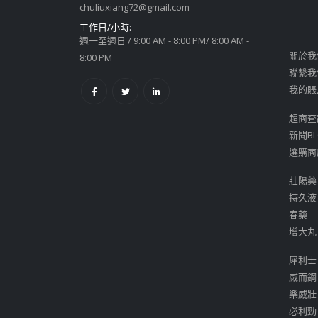
chuliuxiang72@gmail.com
工作日/小時:
週一至週日 / 9:00 AM - 8:00 PM/ 8:00 AM -
關於我
8:00 PM
聯繫我
我的賬
超商查
新聞BL
選購商
壯陽藥
持久液
春藥
增大丸
犀利士
威而鋼
樂威壯
必利勁