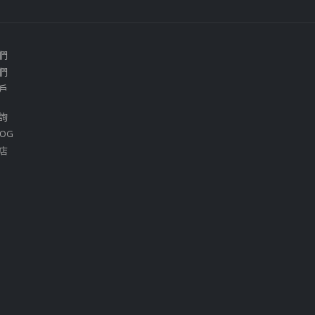
們
們
戶
詢
OG
店