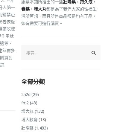
人14分
康藥本鋪所推出的一些
壯陽藥
，
持久液
，
分人第一
春藥
，
增大丸
都是為了我們大家的性福生
而鋼禁忌
活所著想，而且所售商品都是均有正品，
患者恢復
如有需要可進行購買。
偶爾吃威
理作用就
適等，
也無需多
購買到
鋪
全部分類
2h2d
(29)
fm2
(48)
增大丸
(132)
增大軟膏
(13)
壯陽藥
(1,483)