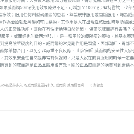
注意服用時間：大多數人服用30分鐘後起效，有研究顯示超過三分之一的
如果威而鋼50mg使用效果療效不足，可增加至100mg；堅持嘗試：少部
佳療效；服用任何劑型硝酸酯的患者，無論規律服用或間斷服用，均為威
一種作為治療勃起障礙的輔助藥物，其作用是人在出現性慾衝動時幫助陽痿
人的正常性功能，讓你在有性衝動時自然勃起， 偶爾吃威而鋼有害嗎？ 
期服用。威而鋼也叫做西地那非，是一種用於治療陽痿的藥物，其基本藥
到提高陰莖硬度的目的。威而鋼的常見副作用是頭痛、面部潮紅、胃部不
酯類藥物合用，以免引起嚴重不良反應。 山宮藥師 威而鋼的安全性大家
，其效果安全性自然是非常有保證的，只是大家在購買服用的時候一定要
購買到的威而鋼是正品且服用後有效。關於正品威而鋼的購買可到康藥本
AGRA能堅持多久
,
吃威而鋼能堅持多久
,
威而鋼
,
威而鋼官網
0 則留言