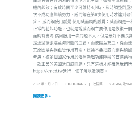
而鋼只有在性刺激的情況下才能生效，如接吻或撫摸；
鐘內起效；有效時間至少可維持4小時，及時調整劑量:
次不成功應繼續努力，威而鋼在第8次使用時才達到最
症。 威而鋼使用感覺 使用威而鋼的感覺：威而鋼是
正常的勃起功能，也就是說威而鋼主要作用是恢復一個
而鋼有害嗎 偶爾服用一次問題不大，但是最好不要長
是通過擴張陰莖海綿體的血管，而使陰莖充血，從而達
其原因是與擴血管作用有關，建議不要把威而鋼與硝酸
考慮，被多個國家作用於治療勃起功能障礙的首選藥物
一款正品的美國進口威而鋼，只有這樣才能確保我們所
https://kmed.tw進行一個了解以及購買。
2022 年 1 月 7 日
CHULIUXIANG
壯陽藥
VIAGRA
,
吃VI
閱讀更多 »