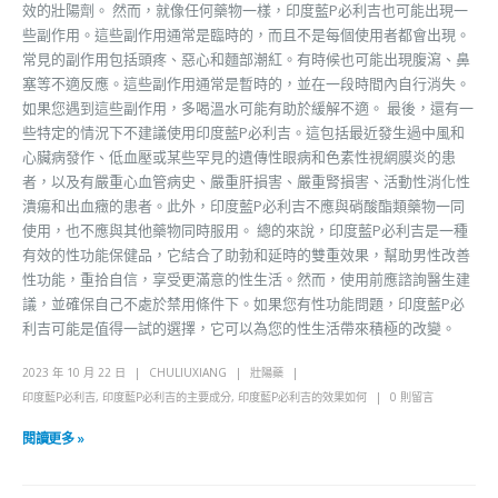
效的壯陽劑。 然而，就像任何藥物一樣，印度藍P必利吉也可能出現一
些副作用。這些副作用通常是臨時的，而且不是每個使用者都會出現。
常見的副作用包括頭疼、惡心和麵部潮紅。有時候也可能出現腹瀉、鼻
塞等不適反應。這些副作用通常是暫時的，並在一段時間內自行消失。
如果您遇到這些副作用，多喝溫水可能有助於緩解不適。 最後，還有一
些特定的情況下不建議使用印度藍P必利吉。這包括最近發生過中風和
心臟病發作、低血壓或某些罕見的遺傳性眼病和色素性視網膜炎的患
者，以及有嚴重心血管病史、嚴重肝損害、嚴重腎損害、活動性消化性
潰瘍和出血癥的患者。此外，印度藍P必利吉不應與硝酸酯類藥物一同
使用，也不應與其他藥物同時服用。 總的來說，印度藍P必利吉是一種
有效的性功能保健品，它結合了助勃和延時的雙重效果，幫助男性改善
性功能，重拾自信，享受更滿意的性生活。然而，使用前應諮詢醫生建
議，並確保自己不處於禁用條件下。如果您有性功能問題，印度藍P必
利吉可能是值得一試的選擇，它可以為您的性生活帶來積極的改變。
2023 年 10 月 22 日
CHULIUXIANG
壯陽藥
印度藍P必利吉
,
印度藍P必利吉的主要成分
,
印度藍P必利吉的效果如何
0 則留言
閱讀更多 »