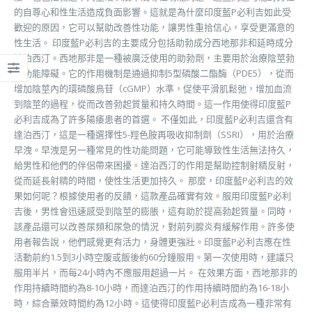
的自尊心和性生活造成負面影響。這就是為什麼印度藍P必利吉如此受
歡迎的原因，它可以幫助改善性功能，讓男性重拾信心，享受更滿意的
性生活。 印度藍P必利吉的主要成分包括助勃成分西地那非和延時成分
達泊西汀。西地那非是一種被廣泛使用的助勃劑，主要用於治療陰莖勃
起功能障礙。它的作用機制是通過抑制5型磷酸二酯酶（PDE5），從而
增加陰莖內的環磷酸鳥苷（cGMP）水準，促使平滑肌鬆弛，增加血流
到陰莖的過程，從而改善勃起質量和持久時間。這一作用使得印度藍P
必利吉成為了許多陽痿患者的首選。 不僅如此，印度藍P必利吉還含有
達泊西汀，這是一種選擇性5-羥色胺再吸收抑制劑（SSRI），用於治療
早洩。早洩是另一種常見的性功能問題，它可能導致性生活無法持久，
給男性和他們的伴侶帶來困擾。達泊西汀的作用是幫助控制射精反射，
從而延長射精的時間，使性生活更加持久。 那麼，印度藍P必利吉的效
果如何呢？根據使用者的反饋，這款產品確實有效。服用印度藍P必利
吉後，男性會迅速感受到陰莖的膨脹，這有助於提高勃起質量。同時，
該產品還可以改善尿頻和尿急的情況，對前列腺炎有緩解作用。許多使
用者報告說，他們感覺更有活力，身體更強壯。印度藍P必利吉應在性
活動前約1.5到3小時空腹或飯後約60分鐘服用。第一次使用時，建議只
服用半片，而每24小時內不應服用超過一片。 在效果方面，西地那非的
作用持續時間約為8-10小時，而達泊西汀的作用持續時間約為16-18小
時，綜合藥效時間約為12小時。這使得印度藍P必利吉成為一種非常有