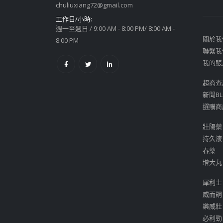
chuliuxiang72@gmail.com
工作日/小時:
週一至週日 / 9:00 AM - 8:00 PM/ 8:00 AM -
關於我
8:00 PM
聯繫我
我的賬
超商查
新聞BL
選購商
壯陽藥
持久液
春藥
增大丸
犀利士
威而鋼
樂威壯
必利勁