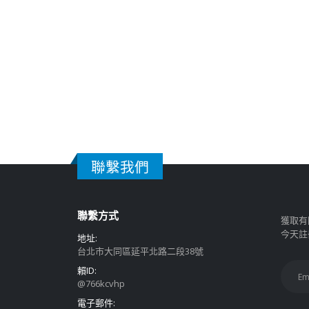
聯繫我們
聯繫方式
獲取有
今天註
地址:
台北市大同區延平北路二段38號
賴ID:
@766kcvhp
電子郵件: