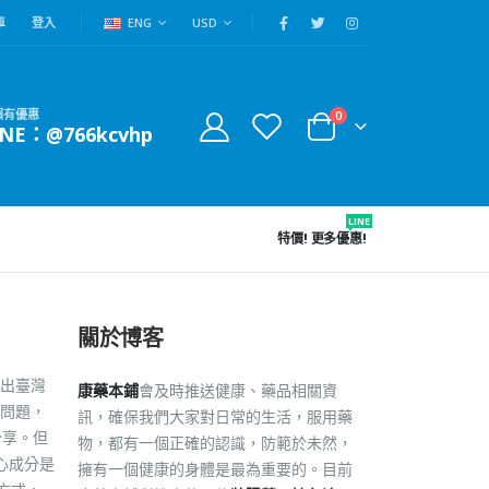
車
登入
ENG
USD
賴有優惠
0
INE：@766kcvhp
LINE
特價!
更多優惠!
關於博客
出臺灣
康藥本鋪
會及時推送健康、藥品相關資
問題，
訊，確保我們大家對日常的生活，服用藥
分享。但
物，都有一個正確的認識，防範於未然，
心成分是
擁有一個健康的身體是最為重要的。目前