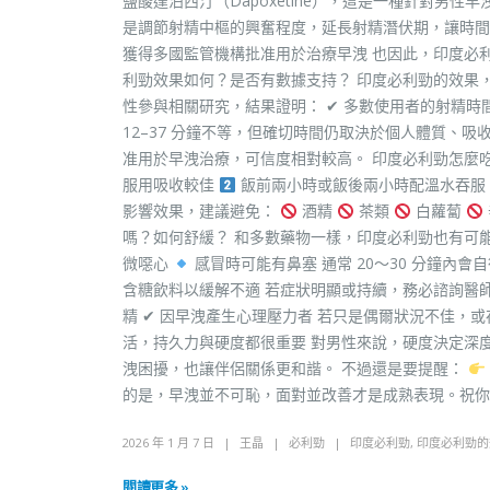
鹽酸達泊西汀（Dapoxetine），這是一種針對男
是調節射精中樞的興奮程度，延長射精潛伏期，讓時間
獲得多國監管機構批准用於治療早洩 也因此，印度必
利勁效果如何？是否有數據支持？ 印度必利勁的效果，其
性參與相關研究，結果證明： ✔ 多數使用者的射精時間
12–37 分鐘不等，但確切時間仍取決於個人體質、吸
准用於早洩治療，可信度相對較高。 印度必利勁怎麼
服用吸收較佳
飯前兩小時或飯後兩小時配溫水吞服 通
影響效果，建議避免：
酒精
茶類
白蘿蔔
嗎？如何舒緩？ 和多數藥物一樣，印度必利勁也有可能
微噁心
感冒時可能有鼻塞 通常 20〜30 分鐘內
含糖飲料以緩解不適 若症狀明顯或持續，務必諮詢醫師。
精 ✔ 因早洩產生心理壓力者 若只是偶爾狀況不佳，
活，持久力與硬度都很重要 對男性來說，硬度決定深
洩困擾，也讓伴侶關係更和諧。 不過還是要提醒：
的是，早洩並不可恥，面對並改善才是成熟表現。祝你
2026 年 1 月 7 日
王晶
必利勁
印度必利勁
,
印度必利勁的
閱讀更多 »