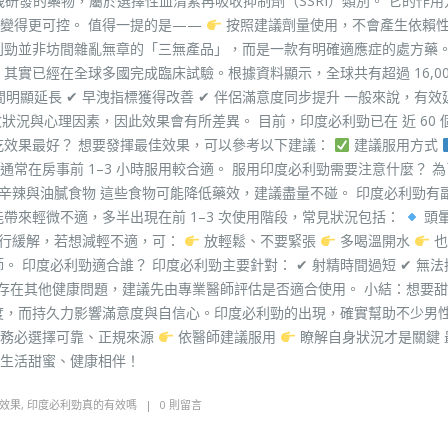
性早洩研發的藥物，屬於選擇性血清素再吸收抑制劑（SSRI）類別。 它的作
變得更可控。 值得一提的是——
按照建議劑量使用，不會產生依賴
利勁並非坊間雜亂無章的「三無產品」，而是一款有明確適應症的處方藥。
實已經在全球多國完成臨床試驗。根據資料顯示，全球共有超過 16,00
明顯延長 ✔ 早洩指標獲得改善 ✔ 伴侶滿意度同步提升 一般來說，有效
收狀況與心理因素，因此效果會有所差異。 目前，印度必利勁已在 近 60 
吃效果最好？ 想要發揮最佳效果，可以參考以下建議：
建議服用方式
常在房事前 1–3 小時服用較合適。 服用印度必利勁需要注意什麼？ 
辛辣與油膩食物 這些食物可能降低藥效，建議盡量不碰。 印度必利勁有
帶來輕微不適，多半出現在前 1–3 次使用階段，常見狀況包括：
頭
會自行緩解，若想減輕不適，可：
放輕鬆、不要緊張
多喝溫開水
也
 印度必利勁適合誰？ 印度必利勁主要針對： ✔ 射精時間過短 ✔ 無法
或存在其他健康問題，建議先由專業醫師評估是否適合使用。 小結：想要
度，而持久力影響滿意度與自信心。印度必利勁的出現，確實幫助不少男
務必選擇可靠、正規來源
依醫師建議服用
瞭解自身狀況才是關鍵 
生活甜蜜、健康相伴！
效果
,
印度必利勁真的有效嗎
0 則留言