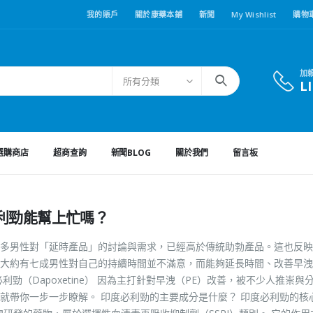
我的賬戶
關於康藥本鋪
新聞
My Wishlist
購物
加
所有分類
L
選購商店
超商查詢
新聞BLOG
關於我們
留言板
利勁能幫上忙嗎？
多男性對「延時產品」的討論與需求，已經高於傳統助勃產品。這也反映
大約有七成男性對自己的持續時間並不滿意，而能夠延長時間、改善早洩
勁（Dapoxetine） 因為主打針對早洩（PE）改善，被不少人推崇與
就帶你一步一步瞭解。 印度必利勁的主要成分是什麼？ 印度必利勁的核