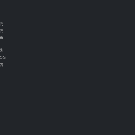
們
們
戶
詢
OG
店