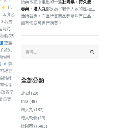
用方式，
康藥本鋪所推出的一些
壯陽藥
，
持久液
，
性
已
春藥
，
增大丸
都是為了我們大家的性福生
 印度必
活所著想，而且所售商品都是均有正品，
0 名男
如有需要可進行購買。
延時約
個國家核
空腹
為了避免
副作用
暈
輕
可補充
控制射
全部分類
甜蜜性生
性改善早
2h2d
(29)
最重要
fm2
(48)
增大丸
(132)
增大軟膏
(13)
壯陽藥
(1,483)