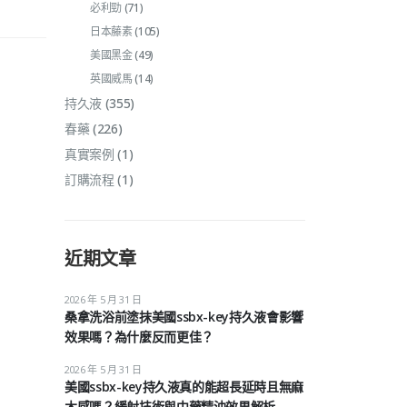
必利勁
(71)
日本藤素
(105)
美國黑金
(49)
英國威馬
(14)
持久液
(355)
春藥
(226)
真實案例
(1)
訂購流程
(1)
近期文章
2026 年 5 月 31 日
桑拿洗浴前塗抹美國ssbx-key持久液會影響
效果嗎？為什麼反而更佳？
2026 年 5 月 31 日
美國ssbx-key持久液真的能超長延時且無麻
木感嗎？緩射技術與中藥精油效果解析