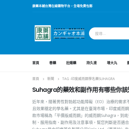
康藥本鋪台灣在線購物平台，全場免費包郵
首頁
春藥
壯陽藥
持久液
增大丸
首頁
新聞
TAG -
印度威而鋼學名藥SUHAGRA
Suhagra的藥效和副作用有哪些你
近年來，隨著男性對勃起功能障礙（ED）治療的需求
且效果穩定的學名藥。尤其是在臺灣市場，印度威而鋼學
款市場稱為「平價版威而鋼」的威而鋼Suhagra，到
制、服用指南、副作用及注意事項，幫您判斷是否適合自