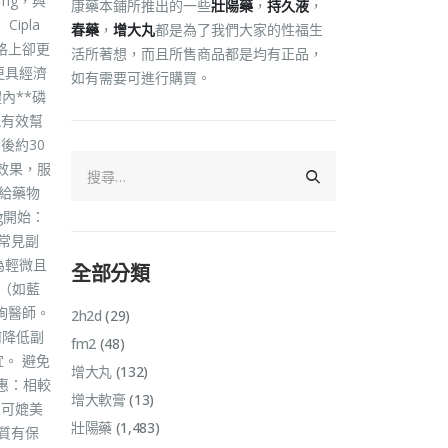
0mg，與
康藥本鋪所推出的一些
壯陽藥
，
持久液
，
ipla
春藥
，
增大丸
都是為了我們大家的性福生
格上卻更
活所著想，而且所售商品都是均有正品，
更具經濟
如有需要可進行購買。
內**磷
能有效幫
後約30
療效果，服
：給藥物
g開始：
常見副
為輕微且
全部分類
（如藍
詢醫師。
2h2d
(29)
何降低副
fm2
(48)
。 避免
增大丸
(132)
惠：相較
增大軟膏
(13)
且可媲美
壯陽藥
(1,483)
質有保