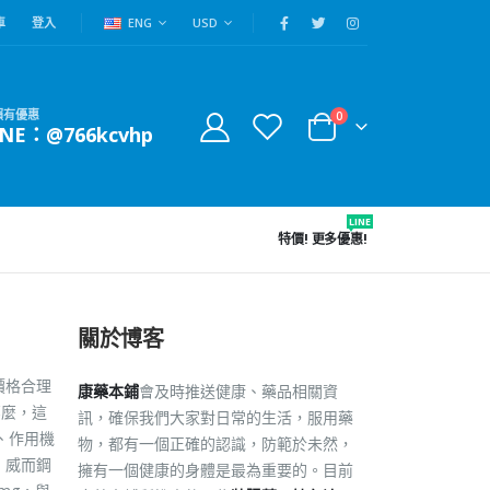
車
登入
ENG
USD
賴有優惠
0
INE：@766kcvhp
LINE
特價!
更多優惠!
關於博客
價格合理
康藥本鋪
會及時推送健康、藥品相關資
那麼，這
訊，確保我們大家對日常的生活，服用藥
、作用機
物，都有一個正確的認識，防範於未然，
 威而鋼
擁有一個健康的身體是最為重要的。目前