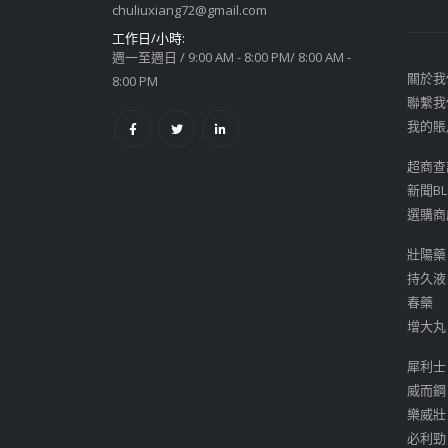
chuliuxiang72@gmail.com
工作日/小時:
週一至週日 / 9:00 AM - 8:00 PM/ 8:00 AM -
關於我
8:00 PM
聯繫我
我的賬
超商查
新聞BL
選購商
壯陽藥
持久液
春藥
增大丸
犀利士
威而鋼
樂威壯
必利勁