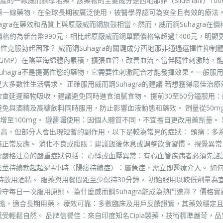
拉）生產的一款威而鋼學名藥。該藥物的主要成分是西地那非（Sildenafil）10
一線藥物，在全球長期被廣泛使用，被醫學界認可為安全且有效的療法。 C
gra在藥效和品質上與原廠威而鋼旗鼓相當。然而，威而鋼Suhagra在價
的價格約為新台幣990元，相比起原廠威而鋼單顆價格常超過1400元，明顯
男性克服勃起困難？ 威而鋼Suhagra的關鍵成分西地那非通過選擇性抑制體
（cGMP）在陰莖海綿體內累積，擴張血管，改善血流。當伴隨性刺激時，
uhagra不是提高性慾的藥物，它需要性刺激配合才能發揮效果。一般服用
大多數性生活需求。 正確服用威而鋼Suhagra的建議 若想獲得最佳治
會延遲藥物吸收，建議避免同時進食油膩食物。 提前30至60分鐘服用
免與酒精及高糖飲料同時服用，防止影響血液動態和藥效。 劑量從50m
至100mg。 遵醫囑使用：因個人體質不同，不宜擅自更改用藥劑量。 
安全性高，但部分人會出現短暫的副作用，以下是較為常見的症狀： 頭痛：多
屬正常反應。 消化不良或腹脹：建議飯後休息或調整飲食習慣。 視覺異常
需嚴格注意的嚴重症狀包括： 心悸或血壓異常：有心血管疾病者必須先諮
陰莖持續勃起超過4小時（陽痿持續症）：屬急症，需立即醫療介入。 如
時飲用酒精。 服藥與用餐間距至少保持30分鐘。 初始服用以較低劑量為宜
每日一次服用原則。 為什麼威而鋼Suhagra能成為熱門選擇？ 價格實
濟負擔，適合長期用藥。 療效可靠：多數臨床及用戶反饋證實，其藥效穩定
受輕鬆自然。 品牌信譽佳：來自印度知名Cipla製藥，技術標準嚴苛，品