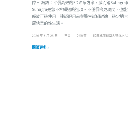
障。 結語：平價高效的ED治療方案，威而鋼Suhag
Suhagra是您不容錯過的選項。不僅價格更親民，
賴於正確使用，建議服用前與醫生詳細討論，確定適合
康快樂的性生活。
2026 年 3 月 23 日
王晶
壯陽藥
印度威而鋼學名藥SUHAG
閱讀更多 »