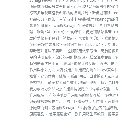
Suhagra是由印度著名製藥公司Cipla Ltd.（西普
原廠威而鋼成分完全相同。西地那非是治療男性ED的第
憑藉多年製藥經驗和嚴格的品質控制，確保威而鋼Suha
具親和力。例如，目前市場上4顆裝威而鋼Suhagra
實惠的優勢。 威而鋼Suhagra的藥效原理：如何幫助
酸二酯酶5型（PDE5）**的活性，促進環磷酸鳥苷
助陰莖擴張並達到自然勃起。 需要提醒的是，威而鋼S
至60分鐘開始見效，藥效可持續4至5個小時，足夠滿足
藥時應注意以下要點： 空腹服用效果最佳：高脂肪餐飲
足夠時間吸收，保障效果如期顯現。 搭配溫水吞服：避
特別是首次使用者，應循序觀察身體反應，再決定是否增
作用與應對方式 大部分用戶服用威而鋼Suhagra
短暫，建議休息可緩解。 臉部潮紅：血管擴張引起，
色視覺）：通常數分鐘至數十分鐘內消退。 較少見且
視力或聽力突然受損：遇此情況應立即停藥並就醫。 
作用風險？ 有效降低副作用風險的關鍵在於： 避免同
與硝酸鹽類藥物合用，防止危險藥物交互作用。 嚴格遵守
原廠威而鋼，威而鋼Suhagra大幅降低了患者的經
原廠產品。 使用體驗良好：副作用發生率較低，服用感