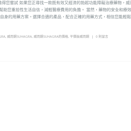
ra值得您嘗試 如果您正尋找一款既有效又經濟的勃起功能障礙治療藥物，威
也能幫助您重拾性生活自信，減輕醫療費用的負擔。 當然，藥物的安全和療
自身的用藥方案。選擇合適的產品，配合正確的用藥方式，相信您能輕鬆
RA
,
威而鋼SUHAGRA
,
威而鋼SUHAGRA的價格
,
平價版威而鋼
0 則留言