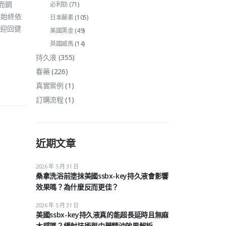
而鋼
必利勁
(71)
效始終依
日本藤素
(105)
迎回健
美國黑金
(49)
英國威馬
(14)
持久液
(355)
春藥
(226)
真實案例
(1)
訂購流程
(1)
近期文章
2026 年 5 月 31 日
桑拿洗浴前塗抹美國ssbx-key持久液會影響
效果嗎？為什麼反而更佳？
2026 年 5 月 31 日
美國ssbx-key持久液真的能超長延時且無麻
木感嗎？緩射技術與中藥精油效果解析