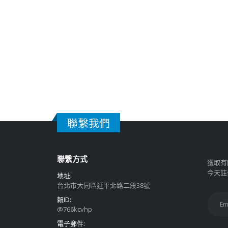
聯繫我們
聯繫方式
獲取有
今天註
地址:
台北市大同區延平北路二段38號
賴ID:
@766kcvhp
電子郵件: