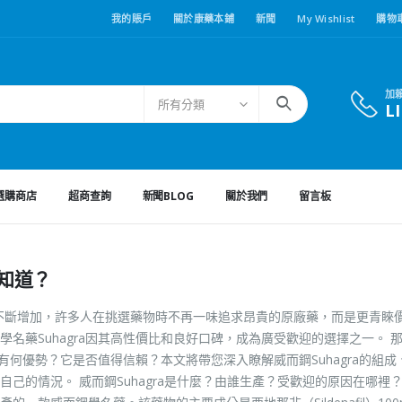
我的賬戶
關於康藥本鋪
新聞
My Wishlist
購物
加
所有分類
L
選購商店
超商查詢
新聞BLOG
關於我們
留言板
該知道？
不斷增加，許多人在挑選藥物時不再一味追求昂貴的原廠藥，而是更青睞
名藥Suhagra因其高性價比和良好口碑，成為廣受歡迎的選擇之一。 
底有何優勢？它是否值得信賴？本文將帶您深入瞭解威而鋼Suhagra的組成
己的情況。 威而鋼Suhagra是什麼？由誰生產？受歡迎的原因在哪裡？