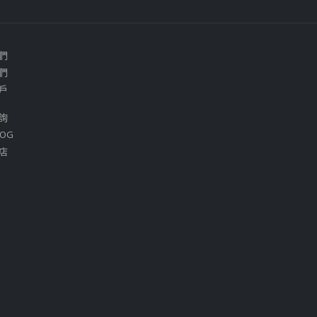
們
們
戶
詢
OG
店