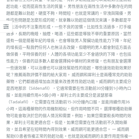
起功能，從而提高性生活的質量。 男性朋友在兩性生活中多數存在的問
題都是難以勃起，硬度不夠，時間短，也就是常講的，早洩與陽痿，男
性這些問題是怎麼形成的呢，就拿難以勃起這個情況來講，多數都是平
時生活中的不注重而形成，一些不良的習慣，比如性生活過多，打手槍
過多，長期的晚睡，抽煙，喝酒，這些都是導致不舉的重要原因，當然
還有一個是隨著年紀的增長，也會導致男人腎臟功能性能力下降，年紀
的增長這一點我們任何人也無法去改變，但聰明的男人都會對這方面去
做保養，平時保養的好，人體的各項功能至少不會過快的下降，也包括
性能力，保養的話多數人都會選擇純中藥材的來修復，也有朋友會選擇
一些速效藥，可以治療也可以速效幫助性的勃起，哪些速效助勃效果好
呢？推薦兩款評價不錯的給大家用。 威而鋼和犀利士是兩種常見的助勃
藥物，它們都通過增加血流量來改善男性勃起功能。威而鋼的主要成分
是西地那非（Sildenafil），它通常需要在性活動前30分鐘到1小時內口
服，並能持續作用4-5個小時。犀利士的主要成分是波瑟那韋
（Tadalafil），它需要在性活動前15-30分鐘內口服，並能持續作用36
小時。這兩種藥物的作用機制相似，但作用時間不同。 選擇哪種助勃藥
物可能會取決於您的個人情況和需要。例如，如果您需要較長時間的效
果，犀利士可能更適合您。但是，如果您需要在性活動前不久開始藥
效，並且希望在短時間內得到效果，威而鋼可能更適合您。 一 威而鋼
幫助ED患者恢複正常的勃起功能。也就是說威而鋼的主要作用是恢複一