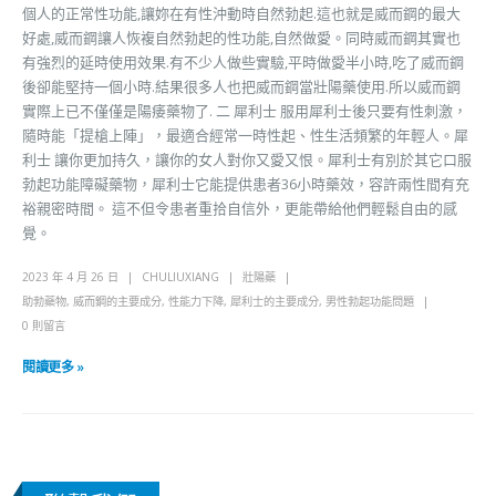
個人的正常性功能,讓妳在有性沖動時自然勃起.這也就是威而鋼的最大
好處,威而鋼讓人恢複自然勃起的性功能,自然做愛。同時威而鋼其實也
有強烈的延時使用效果.有不少人做些實驗,平時做愛半小時,吃了威而鋼
後卻能堅持一個小時.結果很多人也把威而鋼當壯陽藥使用.所以威而鋼
實際上已不僅僅是陽痿藥物了. 二 犀利士 服用犀利士後只要有性刺激，
隨時能「提槍上陣」，最適合經常一時性起、性生活頻繁的年輕人。犀
利士 讓你更加持久，讓你的女人對你又愛又恨。犀利士有別於其它口服
勃起功能障礙藥物，犀利士它能提供患者36小時藥效，容許兩性間有充
裕親密時間。 這不但令患者重拾自信外，更能帶給他們輕鬆自由的感
覺。
2023 年 4 月 26 日
CHULIUXIANG
壯陽藥
助勃藥物
,
威而鋼的主要成分
,
性能力下降
,
犀利士的主要成分
,
男性勃起功能問題
0 則留言
閱讀更多 »