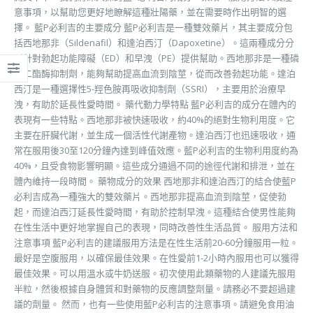
意事項，以幫助您更好地瞭解這種壯陽藥，並在需要時作出明智的選
擇。 藍P必利吉的主要成分 藍P必利吉是一種雙效藥片，其主要成分包
括西地那非（Sildenafil）和達泊西汀（Dapoxetine）。這兩種成分分
別針對勃起功能障礙（ED）和早洩（PE）提供幫助。西地那非是一種磷
酸二酯酶抑制劑，能夠幫助提高血流到陰莖，從而改善勃起功能。達泊
西汀是一種選擇性5-羥色胺再吸收抑制劑（SSRI），主要用於治療早
洩，有助於延長性愛時間。 藥代動力學特點 藍P必利吉的成分在體內的
表現有一些特點。西地那非被快速吸收，約40%的絕對生物利用度。它
主要在肝臟代謝，並生成一個活性代謝產物。達泊西汀也迅速吸收，通
常在服用後30至120分鐘內達到峰值效應。藍P必利吉的生物利用度約為
40%，且受食物影響明顯。這些成分通過不同的途徑代謝和排泄，並在
體內維持一段時間。 藥物成分的效果 西地那非和達泊西汀的結合使藍P
必利吉成為一種強大的雙效藥片。西地那非提高血流到陰莖，促使勃
起，而達泊西汀延長性愛時間，有助於控制早洩。這種結合使男性能夠
在性生活中更好地掌握自己的表現，同時改善性生活品質。 服用方法和
注意事項 藍P必利吉的建議服用方法是在性生活前20-60分鐘服用一粒。
最好是空腹服用，以確保最佳效果。在性愛前1-2小時內服用也可以獲得
最佳效果。可以用溫水或牛奶送服。初次使用此類藥物的人建議先服用
半粒，然後根據自身體質和對藥物的反應調整劑量。請務必不要超過建
議的劑量。 然而，也有一些使用藍P必利吉的注意事項。請避免食用油