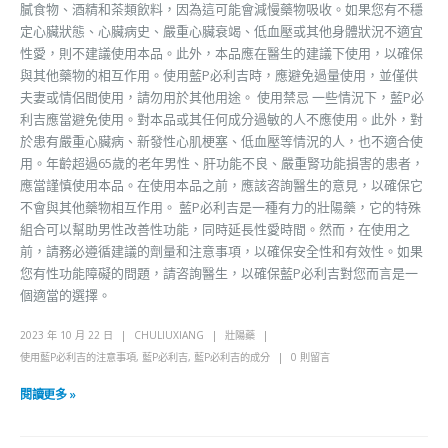
膩食物、酒精和茶類飲料，因為這可能會減慢藥物吸收。如果您有不穩
定心臟狀態、心臟病史、嚴重心臟衰竭、低血壓或其他身體狀況不適宜
性愛，則不建議使用本品。此外，本品應在醫生的建議下使用，以確保
與其他藥物的相互作用。使用藍P必利吉時，應避免過量使用，並僅供
夫妻或情侶間使用，請勿用於其他用途。 使用禁忌 一些情況下，藍P必
利吉應當避免使用。對本品或其任何成分過敏的人不應使用。此外，對
於患有嚴重心臟病、新發性心肌梗塞、低血壓等情況的人，也不適合使
用。年齡超過65歲的老年男性、肝功能不良、嚴重腎功能損害的患者，
應當謹慎使用本品。在使用本品之前，應該咨詢醫生的意見，以確保它
不會與其他藥物相互作用。 藍P必利吉是一種有力的壯陽藥，它的特殊
組合可以幫助男性改善性功能，同時延長性愛時間。然而，在使用之
前，請務必遵循建議的劑量和注意事項，以確保安全性和有效性。如果
您有性功能障礙的問題，請咨詢醫生，以確保藍P必利吉對您而言是一
個適當的選擇。
2023 年 10 月 22 日
CHULIUXIANG
壯陽藥
使用藍P必利吉的注意事項
,
藍P必利吉
,
藍P必利吉的成分
0 則留言
閱讀更多 »