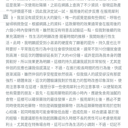
這是我第一次使用壯陽藥，之前在網路上查詢了不少資訊，發現這款產
品的評價還不錯，因此我決定試一試。 服用後的初步反應 在服用犀利
士後，我並沒有感受到太大的變化，唯一的感覺是臉有些微紅，呼吸也
變得稍微急促。根據網路上的資料，這款藥物的效果通常會在服用後的
六個小時內發揮作用，雖然我沒有特意去試驗這一點，但我對後續的效
果充滿期待。 性生活的明顯改善 隨著時間的推移，我開始進行性生
活。此時，我明顯感受到小弟弟的硬度有了顯著的提升，持久度也比平
時要好。平常我在性行為中往往會很快就結束，通常不到10分鐘就會達
到高潮，但這次的體驗卻延長到了大約40分鐘。或許是因為我本身的體
質較好，所以效果更為明顯。這樣的持久感讓我感到非常愉悅，尤其是
伴侶的反應也讓我倍感滿足。 不過，在進行較長時間的性行為後，快感
逐漸減弱，雖然伴侶的享受程度依然很高，但我個人的感受卻沒有那麼
強烈。總體來說，這次的體驗讓我對於性能力的暫時改善印象深刻。 使
用注意事項 在這裡，我想分享一些使用犀利士的注意事項，以便幫助其
他有需要的朋友。首先，在服用藥物前的兩小時內，應避免食用油膩的
食物，這樣可以確保藥效的最佳發揮。此外，服用犀利士後，務必不要
同時使用其他藥物，特別是硝酸鹽類藥物，因為這類藥物通常用於控制
心絞痛，若同時服用可能會導致低血壓，造成危險。 綜合建議 基於我
的經驗，我建議那些有勃起困難或持久時間不長的男性可以考慮使用犀
利士，尤其是在特殊場合時，這可以作為生活的小調劑。不過，切記不