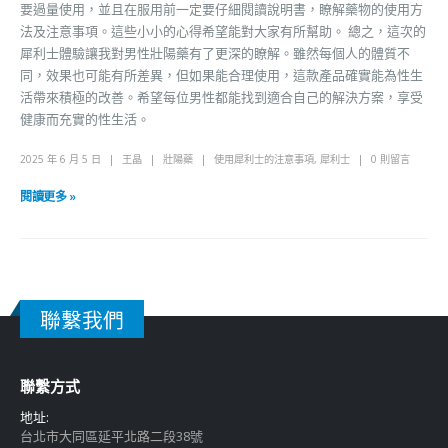
要過量使用，並且在服用前一定要仔細閱讀說明書，瞭解藥物的使用方
法及注意事項。這些小小的心得希望能對大家有所幫助。 總之，這次的
犀利士體驗讓我對男性壯陽藥有了更深的瞭解。雖然每個人的體質不
同，效果也可能有所差異，但如果能合理使用，這款產品確實能為性生
活帶來積極的改善。希望每位男性都能找到適合自己的解決方案，享受
健康而充實的性生活。
2025 年 6 月 5 日
王晶
壯陽藥
使用犀利士的注意事項
,
犀利士
0 則留言
閱讀更多 »
聯繫我們
聯繫方式
地址:
台北市大同區延平北路二段38號