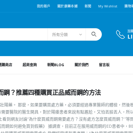
我的賬戶
關於康藥本鋪
新聞
My Wishlist
購物
加
所有分類
L
選購商店
超商查詢
新聞BLOG
關於我們
留言板
而鋼？推薦四種購買正品威而鋼的方法
壯陽藥。 那麼，如果要購買處方藥，必須要經過專業醫師的體檢，然後
方需要醫院的醫生開具，對於陽痿患者來說有點尷尬，又怕丟臉丟人，所
台上看到網友討論“為什麼買威而鋼需要處方？沒有處方怎麼買威而鋼？”等問
而鋼如何避免買到假藥》 據調查，目前正在服用威而鋼的ED患者中，8