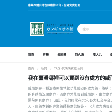
康藥本鋪台灣在線購物平台，全場免費包郵
首頁
春藥
壯陽藥
持久液
增大丸
首頁
新聞
TAG -
代購購買威而鋼
我在臺灣哪裡可以買到沒有處方的威
威而鋼是一種治療男性勃起功能障礙的處方藥，俗稱：
的身體情況開處方，憑處方才能買到威而鋼。 由於處
醫院開具處方！ 因此，我們經常在ptt和各大社交平
天，康藥本鋪的專業藥師將為您解答。 《非處方購買威