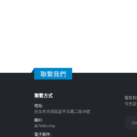
聯繫我們
聯繫方式
獲取有
今天註
地址:
台北市大同區延平北路二段38號
賴ID:
@766kcvhp
電子郵件: