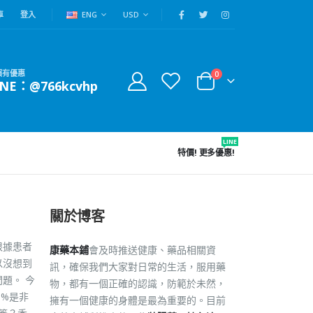
車
登入
ENG
USD
賴有優惠
0
INE：@766kcvhp
LINE
特價!
更多優惠!
關於博客
根據患者
康藥本鋪
會及時推送健康、藥品相關資
以沒想到
訊，確保我們大家對日常的生活，服用藥
題。 今
物，都有一個正確的認識，防範於未然，
0%是非
擁有一個健康的身體是最為重要的。目前