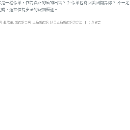
它是一種假藥，作為真正的藥物出售？ 把假藥包寄回美國糊弄你？ 不一定
代購，選擇快捷安全的報關渠道。
鋼
,
壯陽藥
,
威而鋼官網
,
正品威而鋼
,
購買正品威而鋼的方法
0 則留言