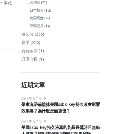
，畢竟
必利勁
(71)
日本藤素
(105)
美國黑金
(49)
英國威馬
(14)
持久液
(355)
春藥
(226)
真實案例
(1)
訂購流程
(1)
近期文章
2026 年 5 月 31 日
桑拿洗浴前塗抹美國ssbx-key持久液會影響
效果嗎？為什麼反而更佳？
2026 年 5 月 31 日
美國ssbx-key持久液真的能超長延時且無麻
木感嗎？緩射技術與中藥精油效果解析