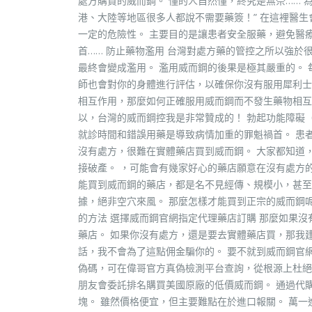
處方購買的威而鋼。 懂的人自然懂，終究是無奈…… 
港、大陸等地區很多人都說不需要藥簽！” 在這裡醫
一定的危險性。 主要目的是讓患者安全服藥，避免醫
首…… 防止藥物濫用 台灣對處方藥的管控之所以強於
最終會變成濫用。 濫用威而鋼的後果是極其嚴重的。
師也會對你的身體進行評估，以確保你沒有服用犀利士
相互作用，那麼如何正確服用威而鋼而不發生藥物相互
以，台灣的威而鋼控我是非常贊成的！ 勃起功能障礙（
就診時間和錯誤用藥是導致病情加重的罪魁禍首。 患
沒有處方，很難在實體藥店買到威而鋼。 大家都知道
接破產。 ，可能會有幾家好心的藥店願意在沒有處方
能買到威而鋼的藥店，都是名不見經傳、規模小，甚至
據，絕非空穴來風。 那麼怎樣才能買到正宗的威而鋼
的方法 選擇威而鋼官網指定代理藥店訂購 那麼如果
藥店。 如果你沒有處方，還是要去實體藥店買，那我
話，我不會為了這點佣金騙你的。 要不就到威而鋼官
偽碼，可在偉哥官方真偽檢測平台查詢，從根源上杜絕
朋友會委託排名購買美國原廠的低價威而鋼。 通過代
塊。 雖然價格便宜，但主要難點在於進口報關。 萬一