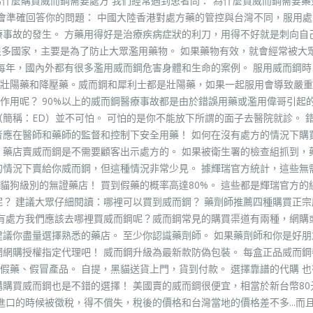
為什麼購買威而鋼需要處方 我們經常遇到患者問：“為什麼買威而鋼需要藥
生會準確回答你的問題： 中國大陸香港對處方藥的管控與台灣不同，服用
療事故的發生。 方藥用得好是治療疾病症狀的利刀，用得不好就是刺向自
很多國家，主要是為了防止大眾濫用藥物。 如果藥物有效，就會經常被大
 每年，國內外都有很多濫用威而鋼危害身體和生命的案例。 服用威而鋼時
壯陽藥和降壓藥。威而鋼和犀利士都是壯陽藥，如果一起服用會導致嚴重
作用呢？ 90%以上的威而鋼醫療事故都是由於錯誤用藥或濫用偉哥引起的
簡稱：ED）並不可怕。 可怕的是你不能放下所謂的面子去醫院就診。 
者應在醫師和藥師的監督和控制下安全用藥！ 如何在沒有處方的情況下購
，藥店賣威而鋼是不需要顧客出示處方的。 如果被衛生署的檢查組抓到，
的情況下賣給你威而鋼，但這種情況非常少見。 據輝瑞官方統計，這些無
貓狗級別的無證藥店！ 買到假藥的概率高達80%。 這些都是輝瑞官方的
呢？ 建議大眾仔細閱讀：哪裡可以買到威而鋼？ 藥劑師推薦四種購買正宗
沒有處方我們應該去哪裡買威而鋼呢？威而鋼常見的購買渠道有兩種，網購
建議你盡量選擇熟悉的藥店。 至少你認識藥劑師。 如果藥劑師和你是好朋
網網購授權指定代理吧！ 威而鋼升級為最新款防偽包裝。 每盒正品威而鋼
假藥、假冒產品。 自提，黑貓送貨上門，貨到付款。 選擇靠譜的代購 也
購購買威而鋼也是不錯的選擇！ 美國賣的威而鋼很便宜，相當於新台幣80
進口的時候被徵稅，得不償失，稅後的價格和台灣當地的價格差不多...而