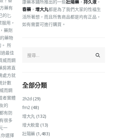
簽？香
康藥本鋪所推出的一些
壯陽藥
，
持久液
，
處方藥有
春藥
，
增大丸
都是為了我們大家的性福生
己的匕
活所著想，而且所售商品都是均有正品，
眾服用，
如有需要可進行購買。
，藥劑
的藥物
。 所
錯過最佳
買威而鋼
藥房將直
需處方就
統計數
全部分類
威而鋼
或者實體
2h2d
(29)
友的
fm2
(48)
都有防
增大丸
(132)
有很多
增大軟膏
(13)
元一
壯陽藥
(1,483)
且你選擇