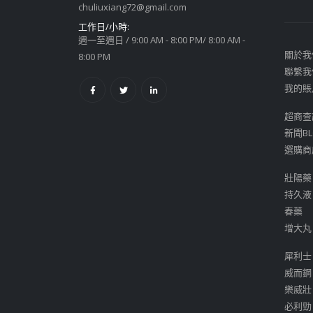
chuliuxiang72@gmail.com
工作日/小時:
週一至週日 / 9:00 AM - 8:00 PM/ 8:00 AM -
關於我
8:00 PM
聯繫我
我的賬
超商查
新聞BL
選購商
壯陽藥
持久液
春藥
增大丸
犀利士
威而鋼
樂威壯
必利勁