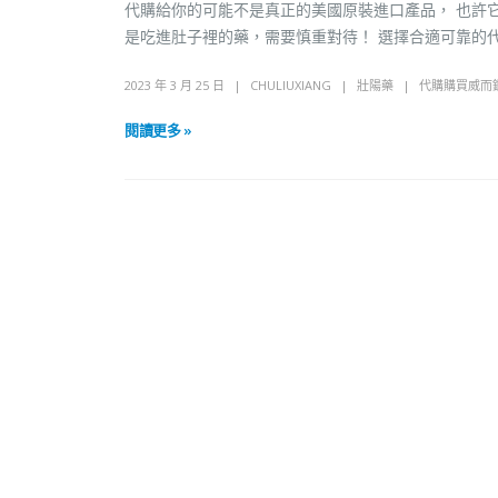
代購給你的可能不是真正的美國原裝進口產品， 也許
是吃進肚子裡的藥，需要慎重對待！ 選擇合適可靠的
2023 年 3 月 25 日
CHULIUXIANG
壯陽藥
代購購買威而
閱讀更多 »