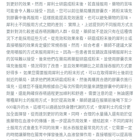
到更好的效果。然而，犀利士研磨成粉末後，若直接服用，藥物的苦味
可能會令人難以接受。因此，您可以前往藥局購買膠囊衣，將粉末填充
到膠囊中後再服用。這樣既能提高見效速度，也可以避免藥物的苦味。
犀利士不同服用方式之間的差別： 實際上，上述提到的不同服用方式主
要針對消化較差或吞嚥困難的人群。但是，藥師並不是說只有在這種情
況下才能採用這些方式。從見效和效果來看，研磨成粉末後的犀利士或
直接嚼服的效果肯定優於常規吞服。然而，綜合考慮，藥師不建議大家
使用嚼服的方式來服用犀利士。因為一些患者曾反饋說直接嚼服犀利士
的苦味難以接受，後來他們在藥局將藥錠研磨成粉末，並使用膠囊衣來
填充後服用，情況得到了改善，並且效果明顯比之前直接吞服的方式要
好得多。 如果您需要服用犀利士的粉末形式，可以在取得犀利士後前往
就近的藥局，請求他們將其研磨成粉末，然後再購買合適的膠囊衣進行
填充。這樣您不僅能夠根據自己每次所需的劑量來調整膠囊中的犀利士
劑量，還能夠確保吞嚥過程更加順利和舒適。 需要注意的是，無論選擇
哪種犀利士的服用方式，對於提高效果，藥師建議在服藥前後喝下至少
600毫升的水。這樣可以通過加快身體代謝的方式，使犀利士的成分更
加全面揮發，從而達到更好的效果。同時，合理的水量攝入還有助於促
進藥物在血液中的傳播，進一步提高作用效果。 總結起來，不同的犀利
士服用方式會產生不同的效果。就水吞服是最常見的方式，它需要一定
的時間讓藥物在腸胃中揮發後進入血液發揮作用。直接嚼服可以提高吸