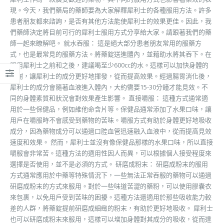
現。今天，我們藥局的藥師要為大家解釋犀利士的各種服用方法。許多
患者朋友都來諮詢，是否有其他方法能使犀利士的效果更佳。因此，我
們藥師決定將目前可行的犀利士服用方式分享給大家。請跟著我們的藥
師一起來瞭解吧。 就水吞服： 這是絕大部分患者朋友常用的服藥方
式，也是最常見的服藥方法。將藥錠送進體內，並藉助水將其吞下。在
服用犀利士之前和之後，建議喝至少600cc的水。這樣可以加快身體的
代謝，讓犀利士的成分更好地揮發，從而提高效果。經過腸胃消化後，
犀利士的成分會隨著血液進入體內，大約需要15-30分鐘才能見效。不
同的身體素質和狀況會對效果產生影響。 直接嚼服： 這種方式通常適
用於一些保健品，例如維他命含片等。保健品通常添加了水果口味，讓
用戶在嚼服時不會感受到藥物的苦味。嚼服方式有助於身體更好地吸收
成分，因為藥物成分可以通過口腔血管迅速融入血液中，從而提高見效
速度和效果。 然而，犀利士並沒有像保健品那樣的水果口味，所以直接
嚼服會非常苦。這種方法的適用性因人而異，可以根據個人接受程度來
選擇是否使用，並不是必須的方式。 研磨成粉末： 研磨成粉末的服用
方式通常應用於中藥等特殊情況下，一些無法正常吞服的藥物可以通過
研磨成粉末的方式來服用。對於一些味道苦澀的藥粉，可以使用膠囊衣
來包裹，以免用戶受到苦味的困擾。這種方法還適用於那些吸收能力較
差的人群，將藥錠提前研磨成細緻的粉末，有助於更好地吸收。 犀利士
也可以研磨成粉末來服用，這樣可以增加身體對其成分的吸收，從而達