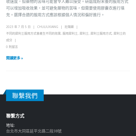
收速度，但藥物的苦味可能會令人難以接受。研磨成粉末後的服用方式
可以增加吸收效果，並可避免藥物的苦味，但需要使用膠囊衣進行填
充。選擇合適的服用方式應該根據個人情況和偏好進行。
2023 年 7 月 5 日
CHULIUXIANG
壯陽藥
不同的犀利士服用方式會產生不同的效果
,
服用犀利士
,
犀利士
,
犀利士服用方式
,
犀利士的
成分
0 則留言
閱讀更多 »
聯繫我們
聯繫方式
地址:
台北市大同區延平北路二段38號