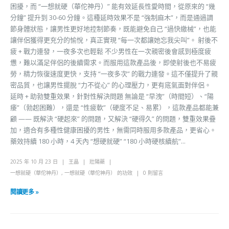
困擾，而 “一想就硬（華佗神丹）” 能有效延長性愛時間，從原來的 “幾
分鐘” 提升到 30-60 分鐘。這種延時效果不是 “強制麻木”，而是通過調
節身體狀態，讓男性更好地控制節奏，既能避免自己 “過快繳械”，也能
讓伴侶獲得更充分的愉悅，真正實現 “每一次都讓她忘我尖叫”。 射後不
疲 + 戰力連發，一夜多次也輕鬆 不少男性在一次親密後會感到極度疲
憊，難以滿足伴侶的後續需求。而服用這款產品後，即使射後也不易疲
勞，精力恢復速度更快，支持 “一夜多次” 的戰力連發。這不僅提升了親
密品質，也讓男性擺脫 “力不從心” 的心理壓力，更有底氣面對伴侶。
延時 + 助勃雙重效果，針對性解決問題 無論是 “早洩”（時間短）、“陽
痿”（勃起困難），還是 “性疲軟”（硬度不足、易累），這款產品都能兼
顧 —— 既解決 “硬起來” 的問題，又解決 “硬得久” 的問題，雙重效果疊
加，適合有多種性健康困擾的男性，無需同時服用多款產品，更省心。
藥效持續 180 小時，4 天內 “想硬就硬” “180 小時硬核續航”...
2025 年 10 月 23 日
王晶
壯陽藥
一想就硬（華佗神丹）
,
一想就硬（華佗神丹） 的功效
0 則留言
閱讀更多 »