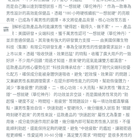
而是自己難以達到理想狀態。而 “一想就硬（華佗神丹）” 作為一款專為
男性設計的高效能保健品，憑藉 “180 小時硬核續航”“一想就硬” 的亮眼
表現，已成為千萬男性的選擇。本文將從產品背景、核心功效等方面，
詳細解析這款產品為何能讓男性 “硬得起、戰得久、做不累”。 一、產品
背景：美國研發 + 尖端科技，獲千萬男性認可 “一想就硬（華佗神丹）”
並非普通保健品，其背後有強大的研發實力支撐 —— 由美國保羅生物
科技（集團）有限公司研發生產，專為全球男性的性健康需求設計。自
上市以來，憑藉 “吸收快速、效果迅猛” 的特點，收穫了廣大用戶的一致
好評，不少用戶回饋 “用過才知道，原來‘硬’的底氣能讓雙方都滿意”。
這款產品的核心優勢在於 “科技與傳承結合”：既運用了現代尖端科技優
化配方，確保成分能被身體快速吸收，避免 “起效慢、效果弱” 的問題；
又兼顧男性長期調理需求，在提升即時性能力的同時，幫助恢復體力，
減少 “事後疲憊” 的困擾。 二、核心功效：6 大亮點，解決男性 “難言之
隱” 一想就硬（華佗神丹） 的功效並非空談，而是圍繞男性常見的 “勃
起慢、硬度不足、時間短、易疲勞” 等問題設計，每一項功效都直擊痛
點，讓男性重拾自信。 快速勃起 + 堅硬持久，幾分鐘進入狀態 對 “關鍵
時刻硬不起來” 的男性來說，這款產品的 “快速起效” 屬性尤為重要。服
用後，成分能快速作用於身體，幾分鐘內即可幫助男性進入狀態，不僅
能順利勃起，還能保持足夠的硬度，避免 “中途疲軟” 的尷尬，讓親密過
程更順暢。 性愛延時 30-60 分鐘，滿足雙方需求 “時間短” 是很多男性的