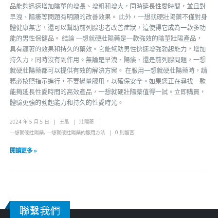
品能夠迅速增加陰莖的增長、增粗和增大，同時延長性愛時間，並且對
早洩、陽痿等問題有明顯的改善效果。 此外，一想就硬壯陽藥不僅對身
體健康無害，還可以幫助前列腺患者改善症狀，這使得它成為一款多功
能的男性保健品。 結論 一想就硬壯陽藥是一款強效的陰莖壯陽產品，
具有顯著的效果和持久的藥效。它能幫助男性快速增強勃起能力，增加
持久力，同時沒有副作用。無論是早洩、陽痿、還是前列腺問題，一想
就硬壯陽藥都可以提供有效的解決方案。 在服用一想就硬壯陽藥時，請
務必按照指示進行，不要過量服用，以確保安全。如果您正在尋找一款
能夠延長性愛時間的高效產品，一想就硬壯陽藥值得一試。立即購買，
體驗更強的勃起能力和持久的性愛時光。
2024 年 5 月 5 日
王晶
壯陽藥
一想就硬壯陽藥
,
一想就硬壯陽藥的服用方法
0 則留言
閱讀更多 »
聯繫我們