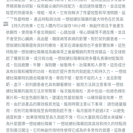
界精英聯合研製，採用最尖端的科技配方，能迅速恢復體力，並且促進
陰莖的快速增長、增粗、增大。它有效解決了性愛短暫和早洩問題，延
長了性愛時間。 產品特點與功效 一想就硬壯陽藥的最大特色在於其高
效且持久的效果。它在人體內可以留存180小時，無副作用且不會產生
依賴性。使用後不會出現臉紅、心跳加速、噁心頭痛等不適反應，並且
不會受到心臟病、高血壓、糖尿病等疾病的影響。對於前列腺患者，一
想就硬壯陽藥還有良好的療效，甚至在酒後服用也不會影響效果。這些
特點使一想就硬壯陽藥成為繼偉哥之後最暢銷的男性保健品，在全球掀
起了購買狂潮。 成分與功能 一想就硬壯陽藥採用多種名貴藥材配製而
成，包括鹿鞭、牛鞭、海狗鞭、秘魯瑪卡、壯陽果和人蔘等。這些成分
具有壯陽和補腎的功效，有助於提升男性的勃起能力和持久力。 一想就
硬壯陽藥特別適合陽痿早洩、舉而不堅、堅而不挺的人士，並且對腎
虧、虛汗、前列腺患者也具有顯著療效。 服用方法與注意事項 一想就
硬壯陽藥的服用方法非常簡單，每次服用兩粒，其中包括一粒綠色梯形
藥片和一粒金色圓形藥丸。建議在性愛前服用，以確保最佳效果。 然
而，由於該產品的藥效極其兇猛，服用時需注意以下事項： 請勿過量服
用，否則可能導致陰莖長時間勃起不洩。 每月服用不超過3次，以避免
過度刺激。 如果發現陰莖長久勃起不洩，可以大量飲用白開水來緩解。
為什麼選擇一想就硬壯陽藥？ 一想就硬壯陽藥因其高效和持久的特點而
受到廣泛關注。它的無副作用特性使得它成為許多男性的首選。這款產