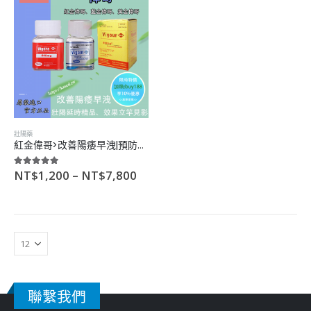
5.00
滿分5分
5.00
滿分5分
–
–
NT$
2,300
NT$
2,300
NT$
13,500
NT$
13,500
卡宴春藥>超強女用催情|增加性欲|性能力提升|無色無味
卡宴春藥>超強女用催情|增加性欲|性能力提升|無色無味
5.00
滿分5分
5.00
滿分5分
–
–
NT$
1,700
NT$
1,700
NT$
9,400
NT$
9,400
世界三大約會強暴藥>立即見效|強效催眠|藥效長|無副作用
世界三大約會強暴藥>立即見效|強效催眠|藥效長|無副作用
壯陽藥
紅金偉哥>改善陽痿早洩|預防性功能退減|副作用小|評價好
5.00
滿分5分
5.00
滿分5分
–
–
NT$
1,600
NT$
1,600
NT$
9,100
NT$
9,100
NT$
1,200
–
NT$
7,800
5.00
滿分5分
聯繫我們