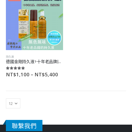
5.00
滿分5分
5.00
滿分5分
–
–
NT$
2,300
NT$
2,300
NT$
13,500
NT$
13,500
卡宴春藥>超強女用催情|增加性欲|性能力提升|無色無味
卡宴春藥>超強女用催情|增加性欲|性能力提升|無色無味
5.00
滿分5分
5.00
滿分5分
–
–
NT$
1,700
NT$
1,700
NT$
9,400
NT$
9,400
世界三大約會強暴藥>立即見效|強效催眠|藥效長|無副作用
世界三大約會強暴藥>立即見效|強效催眠|藥效長|無副作用
持久液
德國金剛持久液>十年老品牌|純植物提取|起效神速
5.00
滿分5分
5.00
滿分5分
–
–
NT$
1,600
NT$
1,600
NT$
9,100
NT$
9,100
NT$
1,100
–
NT$
5,400
5.00
滿分5分
聯繫我們