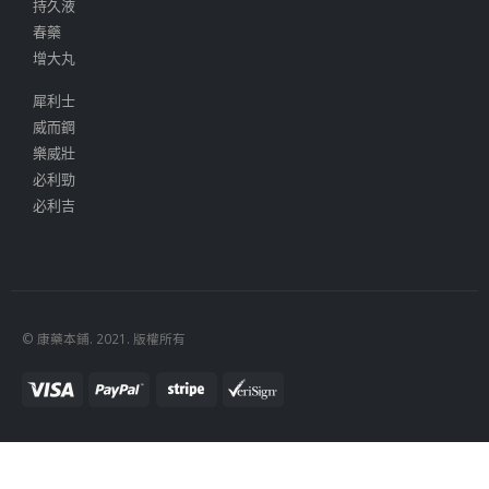
持久液
春藥
增大丸
犀利士
威而鋼
樂威壯
必利勁
必利吉
© 康藥本鋪. 2021. 版權所有