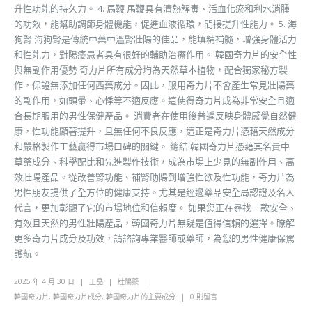
升性功能的持久力。 4. 馬鞭 馬鞭具有清熱解毒、活血化瘀和利水消腫
的功效，能幫助調節身體機能，促進血液循環，間接提升性能力。 5. 海
狗腎 海狗腎是傳統中藥中溫腎壯陽的佳品，能填精補髓，增強身體活力
和性能力，對陽痿患者具有很好的輔助治療作用。 韓國奇力片的安全性
與無副作用優勢 奇力片所有成分均為天然草本植物，配合獨家秘方製
作，保證無添加任何西藥成分。因此，服用奇力片不會產生常見壯陽藥
的副作用，如頭暈、心悸等不適反應。這使得奇力片成為非常安全且適
合長期服用的男性保健產品。 消費者在使用後普遍反映身體感覺自然健
康，性功能顯著提升，且無任何不良反應，這正是奇力片憑藉天然成分
和嚴格製作工藝贏得市場口碑的關鍵。 總結 韓國奇力片憑藉其名貴中
草藥成分、科學配比和先進製作技術，成為市場上少見的無副作用、高
效壯陽產品。從改善腎功能、補腎助陽到增強性欲及性功能，奇力片為
男性朋友提供了全方位的健康支持。尤其是經過藥品安全局認證及名人
代言，更加彰顯了它的市場地位和信賴度。 如果您正在尋找一款安全、
有效且天然的男性壯陽產品，韓國奇力片無疑是值得信賴的選擇。瞭解
更多奇力片成分及功效，請諮詢專業醫師或藥師，為您的男性健康保駕
護航。
2025 年 4 月 30 日
王晶
壯陽藥
韓國奇力片
,
韓國奇力片成分
,
韓國奇力片的主要成分
0 則留言