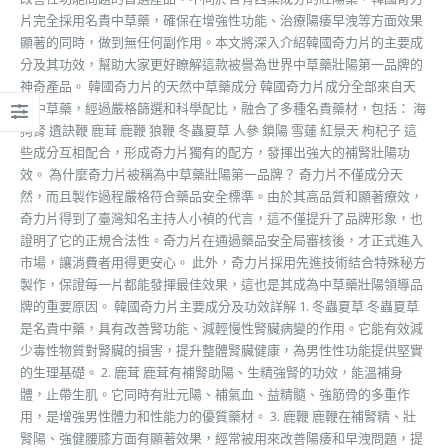
片完全採用名貴中草藥，確保在增強性功能、治療陽痿早洩等方面效果
顯著的同時，做到無任何副作用。本文將深入介紹韓國奇力片的主要成
分及其功效，幫助大家更好瞭解這款被譽為世界中草藥壯陽第一品牌的
神奇產品。 韓國奇力片的天然中草藥成分 韓國奇力片成分全部來自天
然中草藥，經過嚴格篩選和科學配比，融合了多種名貴藥材，包括： 海
狗腎 遺訣鞭 鹿茸 鹿鞭 狼鞭 冬蟲夏草 人參 鎖陽 雪蓮 紅景天 枸杞子 這
些成分互相配合，形成奇力片獨有的配方，發揮出強大的補腎壯陽功
效。 為什麼奇力片被稱為中草藥壯陽第一品牌？ 奇力片不僅成分天
然，而且製作過程嚴格符合藥品安全標準。由於其高品質和顯著療效，
奇力片得到了臺灣知名主持人小禎的代言，這不僅提升了品牌形象，也
證明了它的正規合法性。奇力片在通過藥品安全局審核後，才正式進入
市場，讓消費者用得更安心。 此外，奇力片採用先進技術結合特殊秘方
製作，保證每一片都能發揮最佳效果，這也是其成為中草藥壯陽領導品
牌的重要原因。 韓國奇力片主要成分及功效詳解 1. 冬蟲夏草 冬蟲夏草
是名貴中藥，具有改善腎功能、減輕慢性腎臟病變的作用。它能有效減
少毒性物質對腎臟的損害，提升整體腎臟健康，為男性性功能提供堅實
的生理基礎。 2. 鹿茸 鹿茸有補腎助陽、生精強腎的功效，能溫補身
體，止帶生肌。它同時有壯元陽、補氣血、益精髓、強筋骨的多重作
用，是增強男性體力和性能力的優質藥材。 3. 鹿鞭 鹿鞭在補腎精、壯
腎陽、強健腰膝方面有顯著效果，經常被用來改善陽痿和早洩問題，提