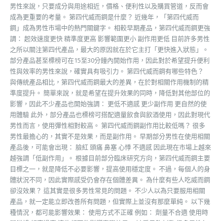
男性來說，只要成分與用途相近，價格、便利性以及購買管道，反而會
成為更重要的考量。 第四代威而鋼是什麼？ 近幾年，「第四代威而
鋼」成為男性市場中的熱門關鍵字。 相較早期產品，第四代威而鋼更強
調： 起效速度更快 精準度更高 影響範圍更小 副作用更低 目前許多男性
之所以關注第四代產品，最大的原因就在於它主打「更快進入狀態」。
部分產品甚至標榜可在15至30分鐘內開始作用，因此對於希望提升便利
性與效率的男性來說，確實具有吸引力。 第四代威而鋼有哪些特色？
與傳統產品相比，第四代威而鋼最大的差異，在於對相關作用機制的精
準度提升。 簡單來說，就是希望在提升效果的同時，降低對其他部位的
影響，因此不少產品也開始強調： 更低不適感 更少副作用 更自然的使
用體驗 此外，部分產品也標榜可搭配適量飲食與飲酒使用，因此對現代
男性而言，使用彈性相對較高。 第四代威而鋼副作用比較低嗎？ 很多
男性最擔心的，其實不是效果，而是副作用。 早期部分男性在使用相關
產品後，可能會出現： 臉紅 頭痛 鼻塞 心悸 不適感 因此現在市場上越來
越強調「低副作用」。 根據目前部分臨床研究方向，第四代威而鋼主要
目標之一，就是降低不必要影響，提高使用穩定度。 不過，每個人的身
體狀況不同，因此實際感受仍會存在個體差異。 為什麼有些人吃威而鋼
卻沒效果？ 這其實是很多男性常見的問題。 不少人以為只要服用相關
產品，就一定能立即改善所有問題，但實際上並沒有那麼單純。 以下幾
種情況，都可能影響效果： 使用方式不正確 例如： 劑量不合適 使用時