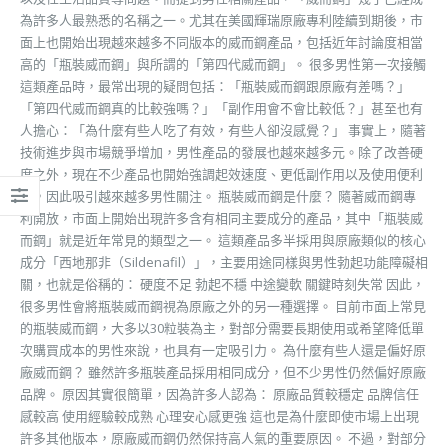
為許多人最熟悉的名稱之一。尤其在美國輝瑞原廠專利陸續到期後，市
面上也開始出現越來越多不同版本的威而鋼產品，包括近年討論度相當
高的「瓶裝威而鋼」與所謂的「第四代威而鋼」。 很多男性第一次接觸
這類產品時，最常出現的疑問包括：「瓶裝威而鋼跟原廠有差嗎？」
「第四代威而鋼真的比較強嗎？」「副作用會不會比較低？」甚至也有
人擔心：「為什麼有些人吃了有效，有些人卻沒感覺？」 事實上，隨著
技術進步與市場競爭增加，男性產品的發展也越來越多元。除了改善硬
度之外，現在不少產品也開始強調起效速度、更低副作用以及使用便利
性，因此吸引越來越多男性關注。 瓶裝威而鋼是什麼？ 隨著威而鋼專
利開放，市面上開始出現許多含有相同主要成分的產品，其中「瓶裝威
而鋼」就是近年常見的類型之一。 這類產品多半採用與原廠類似的核心
成分「西地那非（Sildenafil）」，主要用途同樣與男性勃起功能障礙相
關，也就是俗稱的： 硬度不足 勃起不穩 中途變軟 關鍵時刻失常 因此，
很多男性會將瓶裝威而鋼視為原廠之外的另一種選擇。 目前市面上常見
的瓶裝威而鋼，大多以30粒裝為主，對部分需要長期使用或希望降低單
次購買成本的男性來說，也具有一定吸引力。 為什麼有些人還是偏好原
廠威而鋼？ 雖然許多瓶裝產品採用相同成分，但不少男性仍然偏好原廠
品牌。 原因其實很簡單，因為許多人認為： 原廠品質較穩定 品牌信任
感較高 使用經驗較成熟 心理安心感更強 這也是為什麼即使市場上出現
許多其他版本，原廠威而鋼仍然保持高人氣的重要原因。 不過，對部分