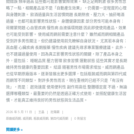
間錯誤 頻率過高 這些都可能影響實際效果。 缺乏足夠刺激 很多男性忽
略了一點，相關產品並不是「自動產生效果」，仍需要一定程度的心理
與身體刺激。 飲酒過量與生活習慣問題 長期熬夜、壓力大、抽菸喝酒
過量，也都可能影響男性狀態。 身體健康因素 部分男性可能本身有：
荷爾蒙問題 心血管疾病 慢性病 血液循環問題 因此即使使用產品，效果
也可能受到影響。 使用威而鋼前需要注意什麼？ 雖然威而鋼相關產品
受到許多男性關注，但仍建議使用前先瞭解自身狀況。 尤其若本身有：
高血壓 心臟疾病 長期服藥 慢性疾病 建議先尋求專業醫療建議。 此外，
也不建議過量使用，因為真正影響男性狀態的關鍵，除了產品本身之
外，還包括： 睡眠品質 壓力管理 飲食習慣 運動狀態 這些其實才是長期
維持男性健康的重要因素。 結語 隨著男性市場需求增加，威而鋼產品
也從早期原廠版本，逐漸發展出更多選擇，包括瓶裝威而鋼與第四代威
而鋼等不同類型。 對許多男性而言，現在重視的已經不只是「有沒有
效」，而是： 起效速度 使用便利性 副作用高低 整體穩定度 不過，無論
選擇哪種類型，最重要的仍然是透過正確方式使用，並搭配健康生活習
慣，才能真正維持良好的男性狀態與生活品質。
2026 年 5 月 11 日
王晶
壯陽藥
原廠威而鋼
,
威而鋼
,
瓶裝威而鋼
,
第四代威而鋼
0 則留言
閱讀更多 »