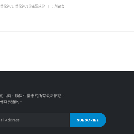
,
華佗神丹
,
華佗神丹的主要成份
0 則留言
關活動、銷售和優惠的所有最新信息。
冊時事通訊。