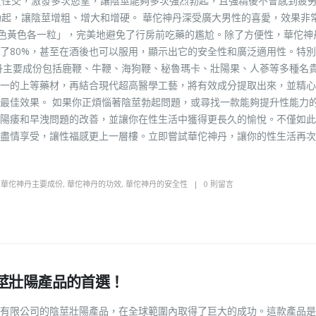
覆性交，激發多次慾望，讓陰莖能夠多次強烈勃起，且強精後不會感到疲
勃起，讓陰莖增粗、增大和增硬。 華佗神丹深受廣大男性的喜愛，效果非
綠色黃色各一粒」，完美地避免了行房前吃藥的尷尬。除了方便性，華佗神
了80%，甚至在酒後也可以服用，顯示出它的安全性和廣泛適用性。特
丹主要成份包括鹿鞭、牛鞭、海狗鞭、秘魯瑪卡、壯陽果、人蔘等多種名
一的上等藥材，再結合現代超高醫學工藝，將有效成分提取出來，並精心
最佳效果。 如果你正煩惱著陰莖勃起問題，或尋找一款能夠提升性能力
陽痿和早洩問題的改善，並讓你在性生活中獲得更長久的愉悅。不僅如此
盡情享受，讓性福感更上一層樓。立即嘗試華佗神丹，讓你的性生活再次
,
華佗神丹主要成份
,
華佗神丹的功效
,
華佗神丹的安全性
0 則留言
莖壯陽產品的首選！
有限公司的陰莖壯陽產品，在全球範圍內取得了巨大的成功。這款產品是