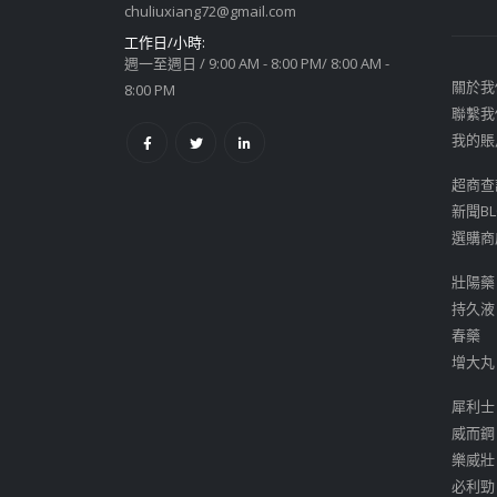
chuliuxiang72@gmail.com
工作日/小時:
週一至週日 / 9:00 AM - 8:00 PM/ 8:00 AM -
關於我
8:00 PM
聯繫我
我的賬
超商查
新聞BL
選購商
壯陽藥
持久液
春藥
增大丸
犀利士
威而鋼
樂威壯
必利勁