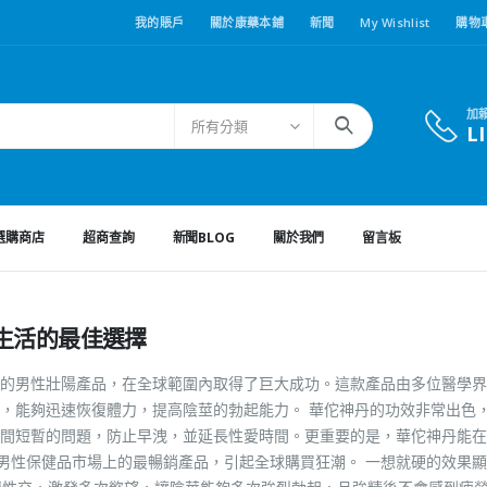
我的賬戶
關於康藥本鋪
新聞
My Wishlist
購物
加
所有分類
L
選購商店
超商查詢
新聞BLOG
關於我們
留言板
生活的最佳選擇
的男性壯陽產品，在全球範圍內取得了巨大成功。這款產品由多位醫學界
，能夠迅速恢復體力，提高陰莖的勃起能力。 華佗神丹的功效非常出色
間短暫的問題，防止早洩，並延長性愛時間。更重要的是，華佗神丹能在
為男性保健品市場上的最暢銷產品，引起全球購買狂潮。 一想就硬的效果