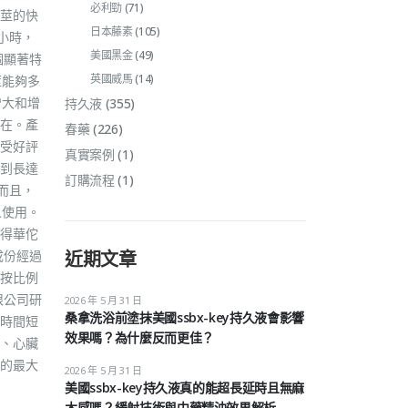
必利勁
(71)
莖的快
日本藤素
(105)
小時，
美國黑金
(49)
個顯著特
英國威馬
(14)
莖能夠多
增大和增
持久液
(355)
自在。產
春藥
(226)
受好評
真實案例
(1)
達到長達
訂購流程
(1)
而且，
人使用。
得華佗
成份經過
近期文章
按比例
限公司研
2026 年 5 月 31 日
桑拿洗浴前塗抹美國ssbx-key持久液會影響
時間短
效果嗎？為什麼反而更佳？
、心臟
的最大
2026 年 5 月 31 日
美國ssbx-key持久液真的能超長延時且無麻
木感嗎？緩射技術與中藥精油效果解析