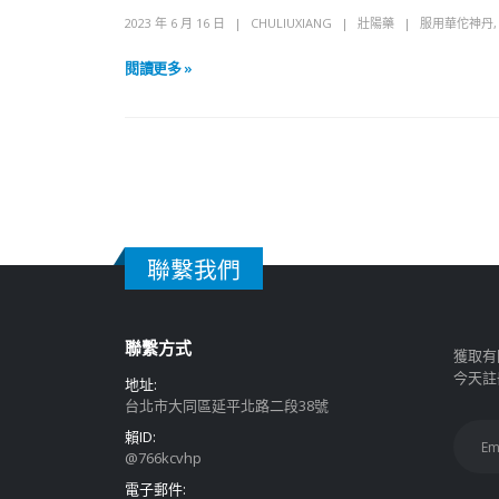
2023 年 6 月 16 日
CHULIUXIANG
壯陽藥
服用華佗神丹
閱讀更多 »
聯繫我們
聯繫方式
獲取有
今天註
地址:
台北市大同區延平北路二段38號
賴ID:
@766kcvhp
電子郵件: