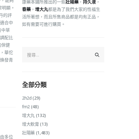
勞，能夠
康藥本鋪所推出的一些
壯陽藥
，
持久液
，
常明顯。
春藥
，
增大丸
都是為了我們大家的性福生
丹的評
活所著想，而且所售商品都是均有正品，
別適合中
如有需要可進行購買。
貴中草
調配比
的保健
，華佗
煥發青
全部分類
2h2d
(29)
fm2
(48)
增大丸
(132)
增大軟膏
(13)
壯陽藥
(1,483)
由多位