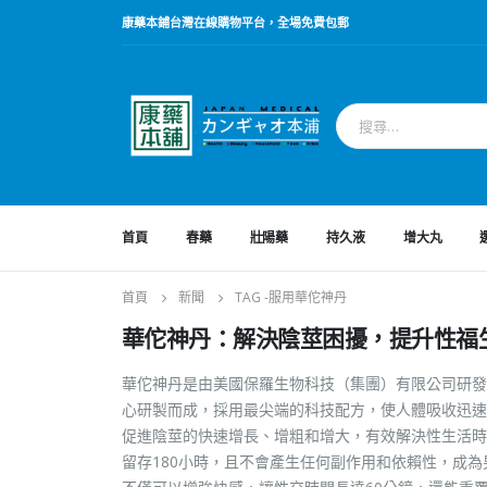
康藥本鋪台灣在線購物平台，全場免費包郵
首頁
春藥
壯陽藥
持久液
增大丸
首頁
新聞
TAG -
服用華佗神丹
華佗神丹：解決陰莖困擾，提升性福
華佗神丹是由美國保羅生物科技（集團）有限公司研發
心研製而成，採用最尖端的科技配方，使人體吸收迅速
促進陰莖的快速增長、增粗和增大，有效解決性生活時
留存180小時，且不會產生任何副作用和依賴性，成