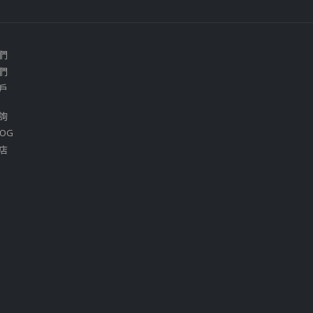
們
們
戶
詢
OG
店