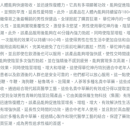
人體能夠快速吸收，並迅速恢復體力。它具有多項顯著功效，能夠促進陰
，並預防早洩，延長性愛時間。此外，該產品在人體內能夠持續留存180
繼偉哥之後最暢銷的男性保健品，全球掀起了購買狂潮。 華佗神丹的一
持久性，並能夠實現重覆性交，激發多次慾望。男性使用華佗神丹後，陰
潮。此外，該產品服用後能夠在40分鐘內強力勃起，同時使陰莖增粗、
。一次服用的效果可以持續180小時，這使得男性在性生活中更加自信和
服用這兩粒藥片，完美地避免了在行房前吃藥的尷尬。然而，華佗神丹最
比例，並且即使在飲酒後也可以服用。該產品能夠增強快感，使性交時間
品能夠使陰莖多次強烈勃起，並在強精後不感到疲勞，能夠實現多次高潮。
的效果，同時使陰莖增粗、增大和增硬。這使得華佗神丹特別適合中老年
患者以及飲酒後的人群也是安全可靠的，他們都可以放心服用。這一點使
鹿鞭、牛鞭、海狗鞭、秘魯瑪卡、壯陽果、人蔘等多種名貴中草藥，這些
收。通過結合現代超高醫學工藝，這些名貴中草藥的有效成分得以提取並
款受到全球男性青睞的陰莖壯陽產品。它由美國保羅生物科技（集團）有
迅速恢復體力。該產品能夠促進陰莖增長、增粗、增大，有效解決性生活
有增強快感、延長性交時間的功效，適合中老年人使用，並且對於高血壓
自於多種名貴中草藥，經過精心製作和現代醫學工藝的結合，保證了藥效
買狂潮，成為男性追求性福的首選。