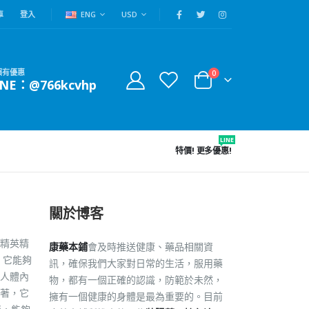
車
登入
ENG
USD
賴有優惠
0
INE：@766kcvhp
LINE
特價!
更多優惠!
關於博客
精英精
康藥本鋪
會及時推送健康、藥品相關資
，它能夠
訊，確保我們大家對日常的生活，服用藥
人體內
物，都有一個正確的認識，防範於未然，
顯著，它
擁有一個健康的身體是最為重要的。目前