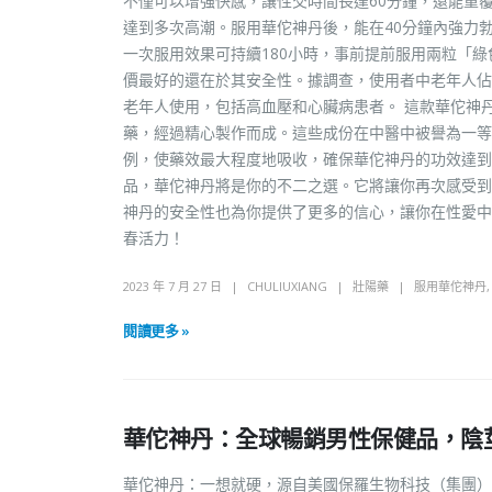
不僅可以增強快感，讓性交時間長達60分鐘，還能重
達到多次高潮。服用華佗神丹後，能在40分鐘內強力
一次服用效果可持續180小時，事前提前服用兩粒「
價最好的還在於其安全性。據調查，使用者中老年人佔
老年人使用，包括高血壓和心臟病患者。 這款華佗神
藥，經過精心製作而成。這些成份在中醫中被譽為一等
例，使藥效最大程度地吸收，確保華佗神丹的功效達到
品，華佗神丹將是你的不二之選。它將讓你再次感受到
神丹的安全性也為你提供了更多的信心，讓你在性愛中
春活力！
2023 年 7 月 27 日
CHULIUXIANG
壯陽藥
服用華佗神丹
閱讀更多 »
華佗神丹：全球暢銷男性保健品，陰
華佗神丹：一想就硬，源自美國保羅生物科技（集團）