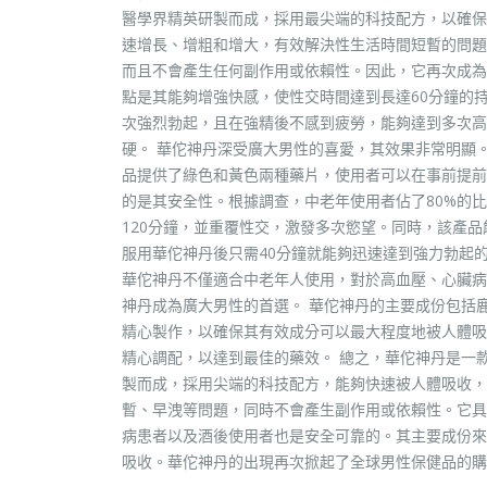
醫學界精英研製而成，採用最尖端的科技配方，以確保
速增長、增粗和增大，有效解決性生活時間短暫的問題
而且不會產生任何副作用或依賴性。因此，它再次成為
點是其能夠增強快感，使性交時間達到長達60分鐘的
次強烈勃起，且在強精後不感到疲勞，能夠達到多次高
硬。 華佗神丹深受廣大男性的喜愛，其效果非常明顯
品提供了綠色和黃色兩種藥片，使用者可以在事前提前
的是其安全性。根據調查，中老年使用者佔了80%的
120分鐘，並重覆性交，激發多次慾望。同時，該產
服用華佗神丹後只需40分鐘就能夠迅速達到強力勃起
華佗神丹不僅適合中老年人使用，對於高血壓、心臟病
神丹成為廣大男性的首選。 華佗神丹的主要成份包括
精心製作，以確保其有效成分可以最大程度地被人體吸
精心調配，以達到最佳的藥效。 總之，華佗神丹是一
製而成，採用尖端的科技配方，能夠快速被人體吸收，
暫、早洩等問題，同時不會產生副作用或依賴性。它具
病患者以及酒後使用者也是安全可靠的。其主要成份來
吸收。華佗神丹的出現再次掀起了全球男性保健品的購